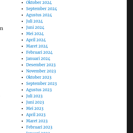
Oktober 2024
September 2024
Agustus 2024
Juli 2024
Juni 2024
an
Mei 2024
April 2024
Maret 2024
Februari 2024
Januari 2024
Desember 2023
November 2023
Oktober 2023
September 2023
Agustus 2023
.
Juli 2023
Juni 2023
Mei 2023
April 2023
Maret 2023
Februari 2023