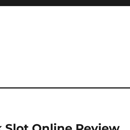
k Slot Online Review