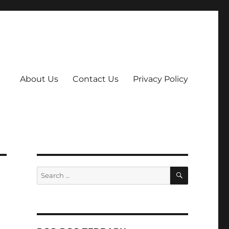
About Us
Contact Us
Privacy Policy
SEARCH
Search
for: