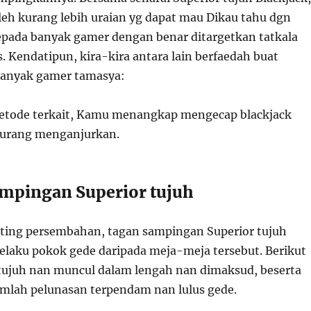
 kurang lebih uraian yg dapat mau Dikau tahu dgn
 kepada banyak gamer dengan benar ditargetkan tatkala
s. Kendatipun, kira-kira antara lain berfaedah buat
 banyak gamer tamasya:
metode terkait, Kamu menangkap mengecap blackjack
kurang menganjurkan.
mpingan Superior tujuh
enting persembahan, tagan sampingan Superior tujuh
laku pokok gede daripada meja-meja tersebut. Berikut
tujuh nan muncul dalam lengah nan dimaksud, beserta
mlah pelunasan terpendam nan lulus gede.