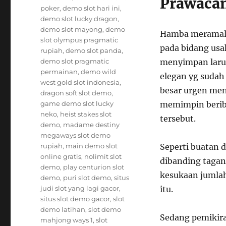
Prawacan
poker
,
demo slot hari ini
,
demo slot lucky dragon
,
demo slot mayong
,
demo
Hamba meramalk
slot olympus pragmatic
pada bidang usah
rupiah
,
demo slot panda
,
demo slot pragmatic
menyimpan larut
permainan
,
demo wild
elegan yg sudah
west gold slot indonesia
,
besar urgen me
dragon soft slot demo
,
game demo slot lucky
memimpin berib
neko
,
heist stakes slot
tersebut.
demo
,
madame destiny
megaways slot demo
rupiah
,
main demo slot
Seperti buatan 
online gratis
,
nolimit slot
dibanding tagan
demo
,
play centurion slot
kesukaan jumlah
demo
,
puri slot demo
,
situs
judi slot yang lagi gacor
,
itu.
situs slot demo gacor
,
slot
demo latihan
,
slot demo
Sedang pemikira
mahjong ways 1
,
slot