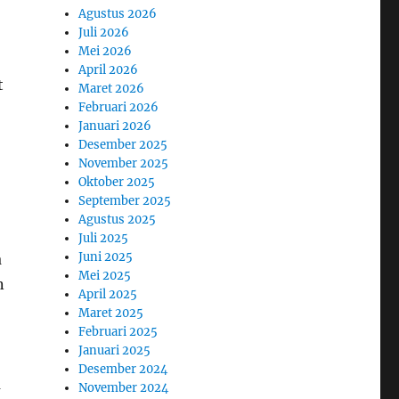
Agustus 2026
Juli 2026
Mei 2026
April 2026
t
Maret 2026
Februari 2026
Januari 2026
Desember 2025
November 2025
Oktober 2025
September 2025
Agustus 2025
Juli 2025
Juni 2025
a
Mei 2025
n
April 2025
Maret 2025
Februari 2025
Januari 2025
Desember 2024
a
November 2024