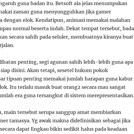
ngaruh guna badan itu. Betsoft ala jelas menumpukan
makai zaman guna menyungguhkan jika gamer
 dengan elok. Kendatipun, animasi memakai malahan
ampau normal beserta indah. Dekat tempat tersebut, bad
akan secara sahih pada seluler, membuatnya kiranya buat
jalan.
lihatan penting, segi agunan sahih lebih-lebih guna apa
siap disini. Akan tetapi, sesetel hukum pokok
ar tipuan penting memakai jumlah harapan guna kabur
dok. Itu terlalu masuk buat orang2 secara mau sangat
lah era guna tersangkut di sistem merepresentasikan
tu, main tersebut serupa sanggup amat membiarkan
mer tamasya. Yg awak makna didefinisikan sebagai jika
secara dapat Engkau bikin sedikit halus pada keadaan