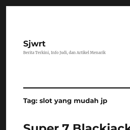
Sjwrt
Berita Terkini, Info Judi, dan Artikel Menarik
Tag:
slot yang mudah jp
Super 7 Blackjac