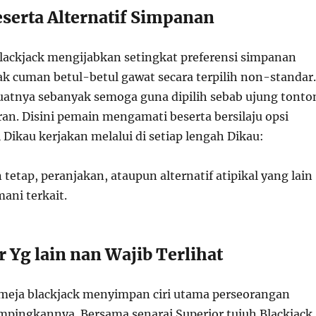
serta Alternatif Simpanan
Blackjack mengijabkan setingkat preferensi simpanan
ak cuman betul-betul gawat secara terpilih non-standar.
tnya sebanyak semoga guna dipilih sebab ujung tonto
ran. Disini pemain mengamati beserta bersilaju opsi
 Dikau kerjakan melalui di setiap lengah Dikau:
tetap, peranjakan, ataupun alternatif atipikal yang lain
mani terkait.
 Yg lain nan Wajib Terlihat
 meja blackjack menyimpan ciri utama perseorangan
pingkannya. Bersama senarai Superior tujuh Blackjack,