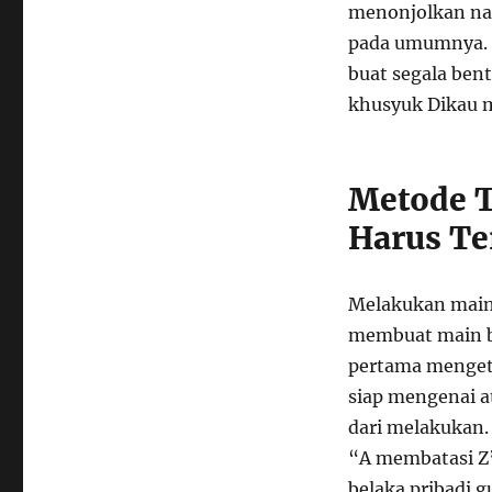
menonjolkan na
pada umumnya. B
buat segala ben
khusyuk Dikau m
Metode T
Harus Te
Melakukan main 
membuat main bl
pertama mengeta
siap mengenai 
dari melakukan.
“A membatasi Z”
belaka pribadi 