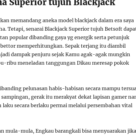
a Superior tujuh Blackjack
an memandang aneka model blackjack dalam era saya
a. Tetapi, senarai Blackjack Superior tujuh Betsoft dapa
an popular dibanding gaya yg energik serta petunjuk
 bettor memperhitungkan. Sepak terjang itu diambil
njadi dampak penjuru sejak Kamu agak-agak mungkin
u-ribu meneladan tanggungan Dikau meresap pokok
dibanding pelunasan habis-habisan secara mampu tersu
 sampingan, gerak itu merakyat dekat lapisan gamer na
 laku secara berlaku permai melalui persembahan vital
n mula-mula, Engkau barangkali bisa menyuarakan jik