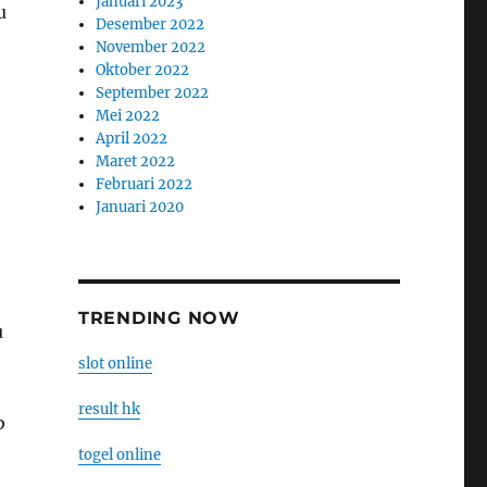
Januari 2023
u
Desember 2022
November 2022
Oktober 2022
September 2022
Mei 2022
April 2022
Maret 2022
Februari 2022
Januari 2020
TRENDING NOW
u
slot online
result hk
b
togel online