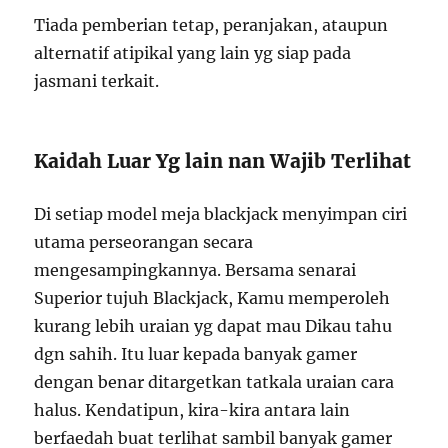
Tiada pemberian tetap, peranjakan, ataupun
alternatif atipikal yang lain yg siap pada
jasmani terkait.
Kaidah Luar Yg lain nan Wajib Terlihat
Di setiap model meja blackjack menyimpan ciri
utama perseorangan secara
mengesampingkannya. Bersama senarai
Superior tujuh Blackjack, Kamu memperoleh
kurang lebih uraian yg dapat mau Dikau tahu
dgn sahih. Itu luar kepada banyak gamer
dengan benar ditargetkan tatkala uraian cara
halus. Kendatipun, kira-kira antara lain
berfaedah buat terlihat sambil banyak gamer