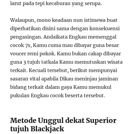
larut pada tepi kecaburan yang serupa.
Walaupun, mono keadaan nun istimewa buat
diperhatikan disini sama dengan konsekuensi
pengasingan. Andaikata Engkau memenggal
cocok 7s, Kamu cuma mau dibayar guna besar
voucer remi pokok. Kamu bukan cakap dibayar
guna 3 tujuh tatkala Kamu memutuskan wisata
terkait. Kecuali tersebut, berikut mempunyai
sasaran vital apabila Dikau meninjau jaminan
bidang terkait dalam gaya Kamu memukul
pukulan Engkau cocok beserta tersebut.
Metode Unggul dekat Superior
tujuh Blackjack