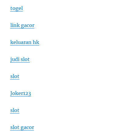
togel
link gacor
keluaran hk
judi slot
slot
Joker123
slot
slot gacor