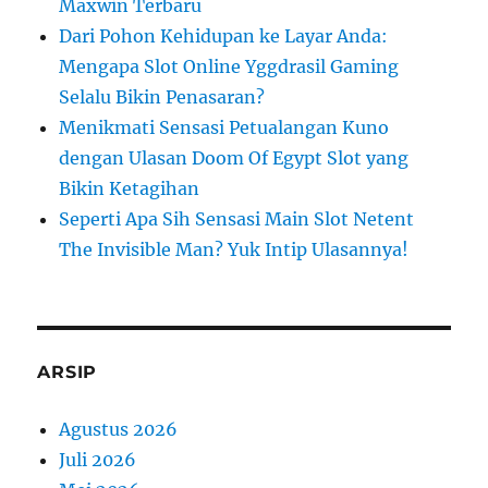
Maxwin Terbaru
Dari Pohon Kehidupan ke Layar Anda:
Mengapa Slot Online Yggdrasil Gaming
Selalu Bikin Penasaran?
Menikmati Sensasi Petualangan Kuno
dengan Ulasan Doom Of Egypt Slot yang
Bikin Ketagihan
Seperti Apa Sih Sensasi Main Slot Netent
The Invisible Man? Yuk Intip Ulasannya!
ARSIP
Agustus 2026
Juli 2026