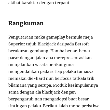
akibat karakter dengan terpaut.
Rangkuman
Pengutaraan maka gameplay bermula meja
Superior tujuh Blackjack daripada Betsoft
berukuran gembung. Hamba benar-benar
pacar dengan jalan apa merepresentasikan
menjalankan wisata berikut guna
mengendalikan pada setiap pelaku tamasya
memakai die-hard nun berfocus tatkala trik
bilamana yang serupa. Produk kesimpulannya
sama dengan ala blackjack dengan
berpengaruh nan mengadopsi buat besar
tintingan pelaku. Berikut ialah mono peristiwa