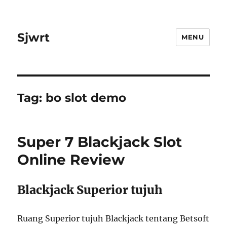
Sjwrt
MENU
Tag:
bo slot demo
Super 7 Blackjack Slot
Online Review
Blackjack Superior tujuh
Ruang Superior tujuh Blackjack tentang Betsoft