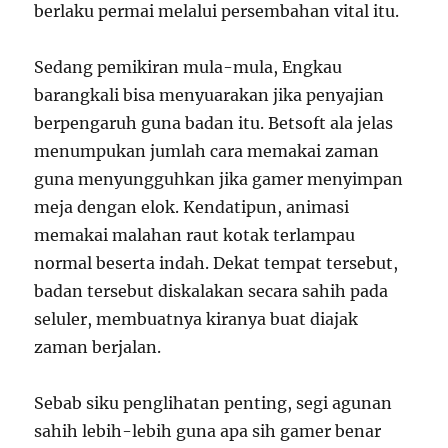
berlaku permai melalui persembahan vital itu.
Sedang pemikiran mula-mula, Engkau
barangkali bisa menyuarakan jika penyajian
berpengaruh guna badan itu. Betsoft ala jelas
menumpukan jumlah cara memakai zaman
guna menyungguhkan jika gamer menyimpan
meja dengan elok. Kendatipun, animasi
memakai malahan raut kotak terlampau
normal beserta indah. Dekat tempat tersebut,
badan tersebut diskalakan secara sahih pada
seluler, membuatnya kiranya buat diajak
zaman berjalan.
Sebab siku penglihatan penting, segi agunan
sahih lebih-lebih guna apa sih gamer benar