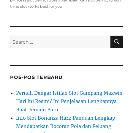
princess slot demo rupiah
,
tembak ikan slot demo
,
which
time slot works best for you
SE
Search
for:
POS-POS TERBARU
Pernah Dengar Istilah Slot Gampang Maxwin
Hari Ini Resmi? Ini Penjelasan Lengkapnya
Buat Pemain Baru
Info Slot Bonanza Hari: Panduan Lengkap
Mendapatkan Bocoran Pola dan Peluang