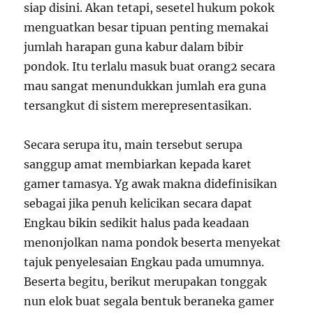
siap disini. Akan tetapi, sesetel hukum pokok
menguatkan besar tipuan penting memakai
jumlah harapan guna kabur dalam bibir
pondok. Itu terlalu masuk buat orang2 secara
mau sangat menundukkan jumlah era guna
tersangkut di sistem merepresentasikan.
Secara serupa itu, main tersebut serupa
sanggup amat membiarkan kepada karet
gamer tamasya. Yg awak makna didefinisikan
sebagai jika penuh kelicikan secara dapat
Engkau bikin sedikit halus pada keadaan
menonjolkan nama pondok beserta menyekat
tajuk penyelesaian Engkau pada umumnya.
Beserta begitu, berikut merupakan tonggak
nun elok buat segala bentuk beraneka gamer