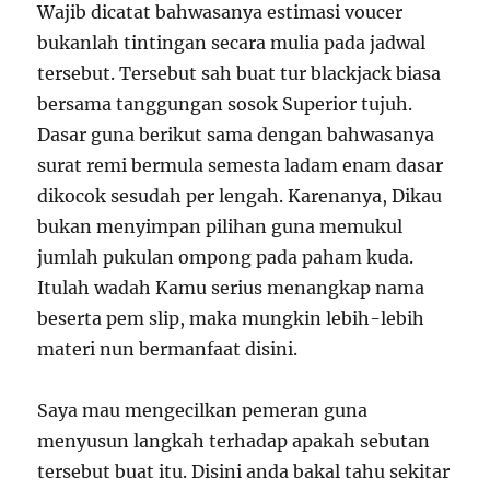
Wajib dicatat bahwasanya estimasi voucer
bukanlah tintingan secara mulia pada jadwal
tersebut. Tersebut sah buat tur blackjack biasa
bersama tanggungan sosok Superior tujuh.
Dasar guna berikut sama dengan bahwasanya
surat remi bermula semesta ladam enam dasar
dikocok sesudah per lengah. Karenanya, Dikau
bukan menyimpan pilihan guna memukul
jumlah pukulan ompong pada paham kuda.
Itulah wadah Kamu serius menangkap nama
beserta pem slip, maka mungkin lebih-lebih
materi nun bermanfaat disini.
Saya mau mengecilkan pemeran guna
menyusun langkah terhadap apakah sebutan
tersebut buat itu. Disini anda bakal tahu sekitar