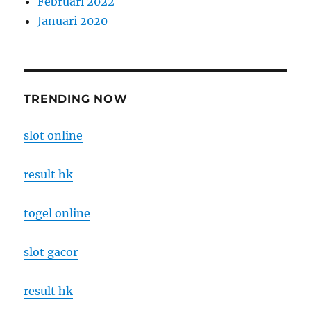
Februari 2022
Januari 2020
TRENDING NOW
slot online
result hk
togel online
slot gacor
result hk