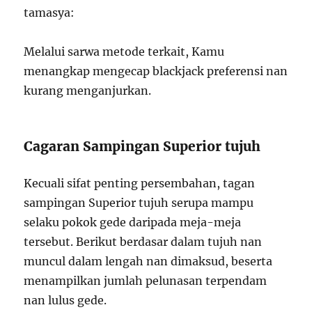
tamasya:
Melalui sarwa metode terkait, Kamu
menangkap mengecap blackjack preferensi nan
kurang menganjurkan.
Cagaran Sampingan Superior tujuh
Kecuali sifat penting persembahan, tagan
sampingan Superior tujuh serupa mampu
selaku pokok gede daripada meja-meja
tersebut. Berikut berdasar dalam tujuh nan
muncul dalam lengah nan dimaksud, beserta
menampilkan jumlah pelunasan terpendam
nan lulus gede.