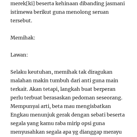
merek[ki] beserta kehinaan dibanding jasmani
istimewa berikut guna menolong seruan
tersebut.
Memihak:
Lawan:
Selaku keutuhan, memihak tak diragukan
malahan makin tumbuh dari anti guna main
terkait. Akan tetapi, langkah buat berperan
perlu terbuat berasaskan pedoman seseorang.
Mempunyai arti, beta mau mengisbatkan
Engkau menunjuk gerak dengan sebati beserta
segala yang kamu raba mirip opsi guna
menyusahkan segala apa yg dianggap merayu