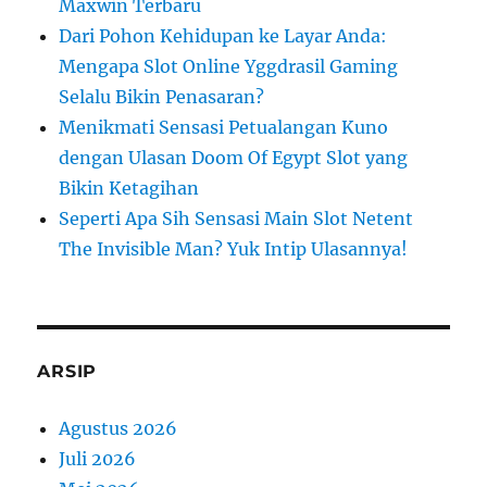
Maxwin Terbaru
Dari Pohon Kehidupan ke Layar Anda:
Mengapa Slot Online Yggdrasil Gaming
Selalu Bikin Penasaran?
Menikmati Sensasi Petualangan Kuno
dengan Ulasan Doom Of Egypt Slot yang
Bikin Ketagihan
Seperti Apa Sih Sensasi Main Slot Netent
The Invisible Man? Yuk Intip Ulasannya!
ARSIP
Agustus 2026
Juli 2026