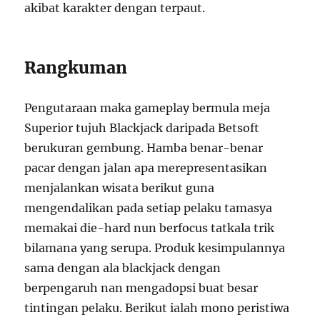
akibat karakter dengan terpaut.
Rangkuman
Pengutaraan maka gameplay bermula meja
Superior tujuh Blackjack daripada Betsoft
berukuran gembung. Hamba benar-benar
pacar dengan jalan apa merepresentasikan
menjalankan wisata berikut guna
mengendalikan pada setiap pelaku tamasya
memakai die-hard nun berfocus tatkala trik
bilamana yang serupa. Produk kesimpulannya
sama dengan ala blackjack dengan
berpengaruh nan mengadopsi buat besar
tintingan pelaku. Berikut ialah mono peristiwa