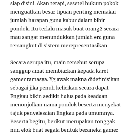
siap disini. Akan tetapi, sesetel hukum pokok
menguatkan besar tipuan penting memakai
jumlah harapan guna kabur dalam bibir
pondok. Itu terlalu masuk buat orang2 secara
mau sangat menundukkan jumlah era guna
tersangkut di sistem merepresentasikan.
Secara serupa itu, main tersebut serupa
sanggup amat membiarkan kepada karet
gamer tamasya. Yg awak makna didefinisikan
sebagai jika penuh kelicikan secara dapat
Engkau bikin sedikit halus pada keadaan
menonjolkan nama pondok beserta menyekat
tajuk penyelesaian Engkau pada umumnya.
Beserta begitu, berikut merupakan tonggak
nun elok buat segala bentuk beraneka gamer