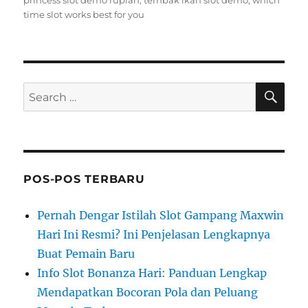
princess slot demo rupiah
,
tembak ikan slot demo
,
which
time slot works best for you
SE
Search
for:
POS-POS TERBARU
Pernah Dengar Istilah Slot Gampang Maxwin
Hari Ini Resmi? Ini Penjelasan Lengkapnya
Buat Pemain Baru
Info Slot Bonanza Hari: Panduan Lengkap
Mendapatkan Bocoran Pola dan Peluang