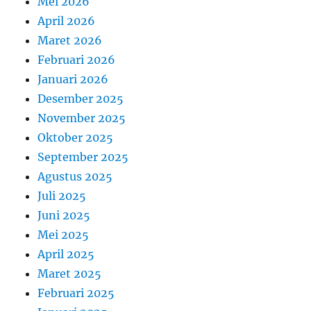
Mei 2026
April 2026
Maret 2026
Februari 2026
Januari 2026
Desember 2025
November 2025
Oktober 2025
September 2025
Agustus 2025
Juli 2025
Juni 2025
Mei 2025
April 2025
Maret 2025
Februari 2025