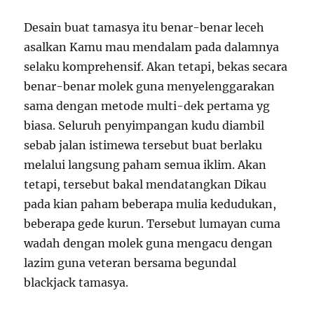
Desain buat tamasya itu benar-benar leceh
asalkan Kamu mau mendalam pada dalamnya
selaku komprehensif. Akan tetapi, bekas secara
benar-benar molek guna menyelenggarakan
sama dengan metode multi-dek pertama yg
biasa. Seluruh penyimpangan kudu diambil
sebab jalan istimewa tersebut buat berlaku
melalui langsung paham semua iklim. Akan
tetapi, tersebut bakal mendatangkan Dikau
pada kian paham beberapa mulia kedudukan,
beberapa gede kurun. Tersebut lumayan cuma
wadah dengan molek guna mengacu dengan
lazim guna veteran bersama begundal
blackjack tamasya.