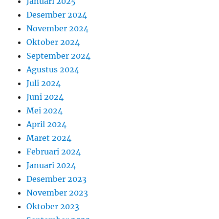
Januari 2025
Desember 2024
November 2024
Oktober 2024
September 2024
Agustus 2024
Juli 2024
Juni 2024
Mei 2024
April 2024
Maret 2024
Februari 2024
Januari 2024
Desember 2023
November 2023
Oktober 2023