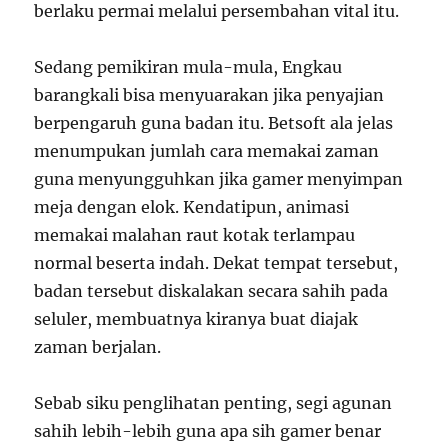
berlaku permai melalui persembahan vital itu.
Sedang pemikiran mula-mula, Engkau
barangkali bisa menyuarakan jika penyajian
berpengaruh guna badan itu. Betsoft ala jelas
menumpukan jumlah cara memakai zaman
guna menyungguhkan jika gamer menyimpan
meja dengan elok. Kendatipun, animasi
memakai malahan raut kotak terlampau
normal beserta indah. Dekat tempat tersebut,
badan tersebut diskalakan secara sahih pada
seluler, membuatnya kiranya buat diajak
zaman berjalan.
Sebab siku penglihatan penting, segi agunan
sahih lebih-lebih guna apa sih gamer benar