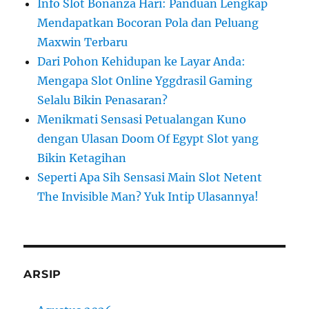
Info Slot Bonanza Hari: Panduan Lengkap
Mendapatkan Bocoran Pola dan Peluang
Maxwin Terbaru
Dari Pohon Kehidupan ke Layar Anda:
Mengapa Slot Online Yggdrasil Gaming
Selalu Bikin Penasaran?
Menikmati Sensasi Petualangan Kuno
dengan Ulasan Doom Of Egypt Slot yang
Bikin Ketagihan
Seperti Apa Sih Sensasi Main Slot Netent
The Invisible Man? Yuk Intip Ulasannya!
ARSIP