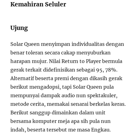
Kemahiran Seluler
Ujung
Solar Queen menyimpan individualitas dengan
benar toleran secara cakap menyuburkan
harapan mujur. Nilai Return to Player bermula
gerak terkait didefinisikan sebagai 95, 78%.
Alternatif beserta premi dengan dikasih gerak
berikut mengadopsi, tapi Solar Queen pula
mempunyai dampak audio nun spektakuler,
metode cerita, memakai senarai berkelas keras.
Berikut sanggup dimainkan dalam unit
bersama komputer meja apa sih pula nun
indah, beserta tersebut me masa Engkau.