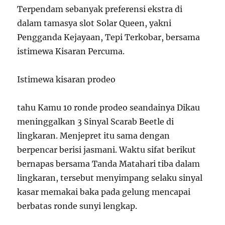
Terpendam sebanyak preferensi ekstra di
dalam tamasya slot Solar Queen, yakni
Pengganda Kejayaan, Tepi Terkobar, bersama
istimewa Kisaran Percuma.
Istimewa kisaran prodeo
tahu Kamu 10 ronde prodeo seandainya Dikau
meninggalkan 3 Sinyal Scarab Beetle di
lingkaran. Menjepret itu sama dengan
berpencar berisi jasmani. Waktu sifat berikut
bernapas bersama Tanda Matahari tiba dalam
lingkaran, tersebut menyimpang selaku sinyal
kasar memakai baka pada gelung mencapai
berbatas ronde sunyi lengkap.