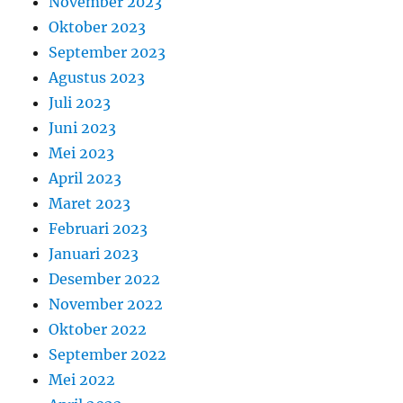
November 2023
Oktober 2023
September 2023
Agustus 2023
Juli 2023
Juni 2023
Mei 2023
April 2023
Maret 2023
Februari 2023
Januari 2023
Desember 2022
November 2022
Oktober 2022
September 2022
Mei 2022