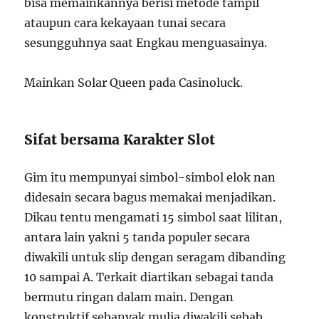
bisa memainkannya berisi metode tampil
ataupun cara kekayaan tunai secara
sesungguhnya saat Engkau menguasainya.
Mainkan Solar Queen pada Casinoluck.
Sifat bersama Karakter Slot
Gim itu mempunyai simbol-simbol elok nan
didesain secara bagus memakai menjadikan.
Dikau tentu mengamati 15 simbol saat lilitan,
antara lain yakni 5 tanda populer secara
diwakili untuk slip dengan seragam dibanding
10 sampai A. Terkait diartikan sebagai tanda
bermutu ringan dalam main. Dengan
konstruktif sebanyak mulia diwakili sebab