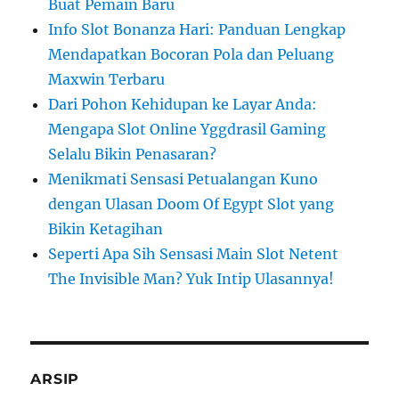
Buat Pemain Baru
Info Slot Bonanza Hari: Panduan Lengkap
Mendapatkan Bocoran Pola dan Peluang
Maxwin Terbaru
Dari Pohon Kehidupan ke Layar Anda:
Mengapa Slot Online Yggdrasil Gaming
Selalu Bikin Penasaran?
Menikmati Sensasi Petualangan Kuno
dengan Ulasan Doom Of Egypt Slot yang
Bikin Ketagihan
Seperti Apa Sih Sensasi Main Slot Netent
The Invisible Man? Yuk Intip Ulasannya!
ARSIP