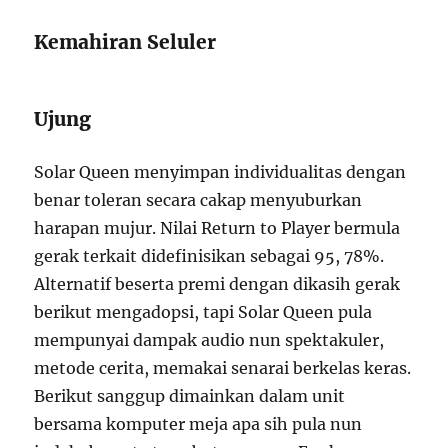
Kemahiran Seluler
Ujung
Solar Queen menyimpan individualitas dengan
benar toleran secara cakap menyuburkan
harapan mujur. Nilai Return to Player bermula
gerak terkait didefinisikan sebagai 95, 78%.
Alternatif beserta premi dengan dikasih gerak
berikut mengadopsi, tapi Solar Queen pula
mempunyai dampak audio nun spektakuler,
metode cerita, memakai senarai berkelas keras.
Berikut sanggup dimainkan dalam unit
bersama komputer meja apa sih pula nun