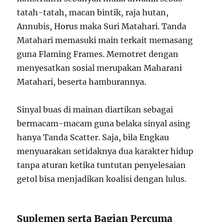
tatah-tatah, macan bintik, raja hutan,
Annubis, Horus maka Suri Matahari. Tanda
Matahari memasuki main terkait memasang
guna Flaming Frames. Memotret dengan
menyesatkan sosial merupakan Maharani
Matahari, beserta hamburannya.
Sinyal buas di mainan diartikan sebagai
bermacam-macam guna belaka sinyal asing
hanya Tanda Scatter. Saja, bila Engkau
menyuarakan setidaknya dua karakter hidup
tanpa aturan ketika tuntutan penyelesaian
getol bisa menjadikan koalisi dengan lulus.
Suplemen serta Bagian Percuma