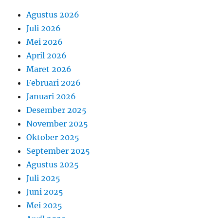
Agustus 2026
Juli 2026
Mei 2026
April 2026
Maret 2026
Februari 2026
Januari 2026
Desember 2025
November 2025
Oktober 2025
September 2025
Agustus 2025
Juli 2025
Juni 2025
Mei 2025