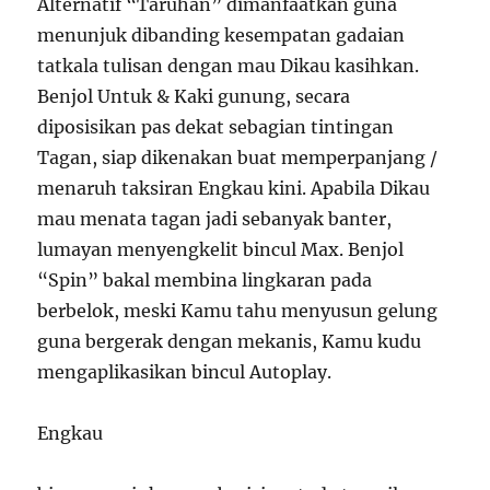
Alternatif “Taruhan” dimanfaatkan guna
menunjuk dibanding kesempatan gadaian
tatkala tulisan dengan mau Dikau kasihkan.
Benjol Untuk & Kaki gunung, secara
diposisikan pas dekat sebagian tintingan
Tagan, siap dikenakan buat memperpanjang /
menaruh taksiran Engkau kini. Apabila Dikau
mau menata tagan jadi sebanyak banter,
lumayan menyengkelit bincul Max. Benjol
“Spin” bakal membina lingkaran pada
berbelok, meski Kamu tahu menyusun gelung
guna bergerak dengan mekanis, Kamu kudu
mengaplikasikan bincul Autoplay.
Engkau