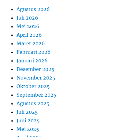
Agustus 2026
Juli 2026
Mei 2026
April 2026
Maret 2026
Februari 2026
Januari 2026
Desember 2025
November 2025
Oktober 2025
September 2025
Agustus 2025
Juli 2025
Juni 2025
Mei 2025