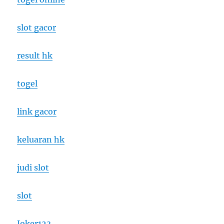
slot gacor
result hk
togel
link gacor
keluaran hk
judi slot
slot
Joker123