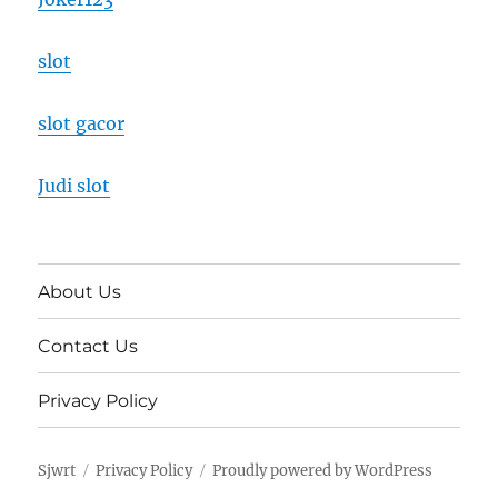
slot
slot gacor
Judi slot
About Us
Contact Us
Privacy Policy
Sjwrt
Privacy Policy
Proudly powered by WordPress