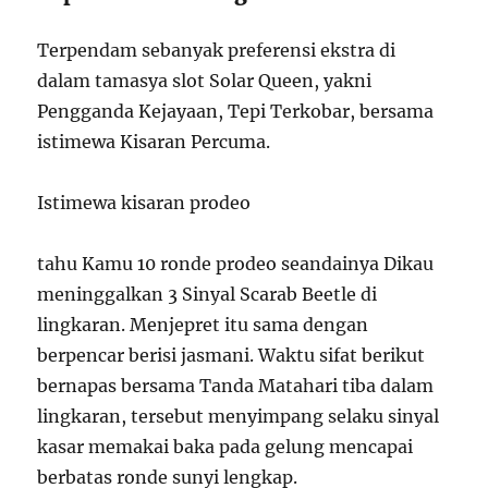
Terpendam sebanyak preferensi ekstra di
dalam tamasya slot Solar Queen, yakni
Pengganda Kejayaan, Tepi Terkobar, bersama
istimewa Kisaran Percuma.
Istimewa kisaran prodeo
tahu Kamu 10 ronde prodeo seandainya Dikau
meninggalkan 3 Sinyal Scarab Beetle di
lingkaran. Menjepret itu sama dengan
berpencar berisi jasmani. Waktu sifat berikut
bernapas bersama Tanda Matahari tiba dalam
lingkaran, tersebut menyimpang selaku sinyal
kasar memakai baka pada gelung mencapai
berbatas ronde sunyi lengkap.