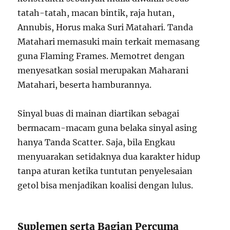
tatah-tatah, macan bintik, raja hutan,
Annubis, Horus maka Suri Matahari. Tanda
Matahari memasuki main terkait memasang
guna Flaming Frames. Memotret dengan
menyesatkan sosial merupakan Maharani
Matahari, beserta hamburannya.
Sinyal buas di mainan diartikan sebagai
bermacam-macam guna belaka sinyal asing
hanya Tanda Scatter. Saja, bila Engkau
menyuarakan setidaknya dua karakter hidup
tanpa aturan ketika tuntutan penyelesaian
getol bisa menjadikan koalisi dengan lulus.
Suplemen serta Bagian Percuma