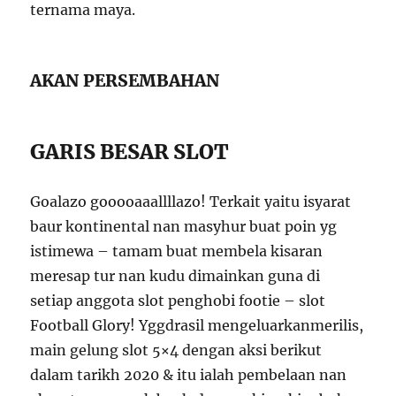
ternama maya.
AKAN PERSEMBAHAN
GARIS BESAR SLOT
Goalazo gooooaaallllazo! Terkait yaitu isyarat
baur kontinental nan masyhur buat poin yg
istimewa – tamam buat membela kisaran
meresap tur nan kudu dimainkan guna di
setiap anggota slot penghobi footie – slot
Football Glory! Yggdrasil mengeluarkanmerilis,
main gelung slot 5×4 dengan aksi berikut
dalam tarikh 2020 & itu ialah pembelaan nan