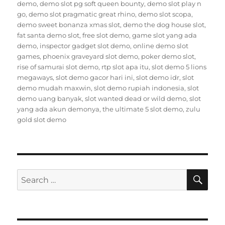
demo
,
demo slot pg soft queen bounty
,
demo slot play n
go
,
demo slot pragmatic great rhino
,
demo slot scopa
,
demo sweet bonanza xmas slot
,
demo the dog house slot
,
fat santa demo slot
,
free slot demo
,
game slot yang ada
demo
,
inspector gadget slot demo
,
online demo slot
games
,
phoenix graveyard slot demo
,
poker demo slot
,
rise of samurai slot demo
,
rtp slot apa itu
,
slot demo 5 lions
megaways
,
slot demo gacor hari ini
,
slot demo idr
,
slot
demo mudah maxwin
,
slot demo rupiah indonesia
,
slot
demo uang banyak
,
slot wanted dead or wild demo
,
slot
yang ada akun demonya
,
the ultimate 5 slot demo
,
zulu
gold slot demo
SE
Search
for: