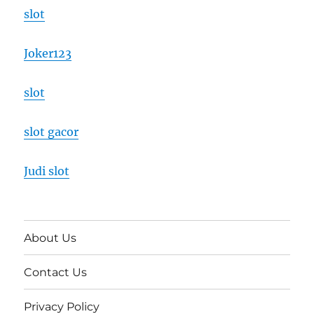
slot
Joker123
slot
slot gacor
Judi slot
About Us
Contact Us
Privacy Policy