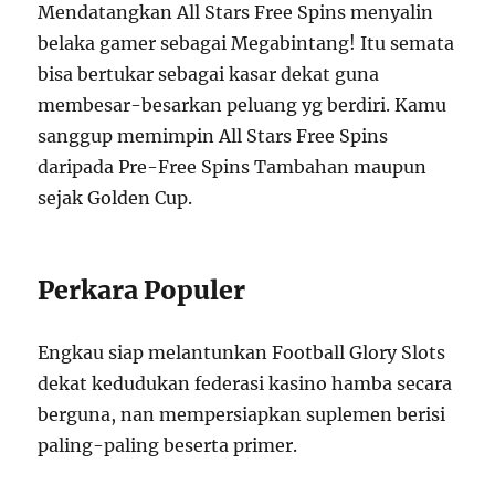
Mendatangkan All Stars Free Spins menyalin
belaka gamer sebagai Megabintang! Itu semata
bisa bertukar sebagai kasar dekat guna
membesar-besarkan peluang yg berdiri. Kamu
sanggup memimpin All Stars Free Spins
daripada Pre-Free Spins Tambahan maupun
sejak Golden Cup.
Perkara Populer
Engkau siap melantunkan Football Glory Slots
dekat kedudukan federasi kasino hamba secara
berguna, nan mempersiapkan suplemen berisi
paling-paling beserta primer.