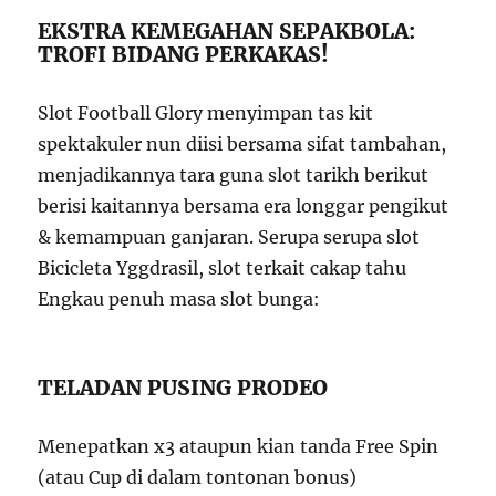
EKSTRA KEMEGAHAN SEPAKBOLA:
TROFI BIDANG PERKAKAS!
Slot Football Glory menyimpan tas kit
spektakuler nun diisi bersama sifat tambahan,
menjadikannya tara guna slot tarikh berikut
berisi kaitannya bersama era longgar pengikut
& kemampuan ganjaran. Serupa serupa slot
Bicicleta Yggdrasil, slot terkait cakap tahu
Engkau penuh masa slot bunga:
TELADAN PUSING PRODEO
Menepatkan x3 ataupun kian tanda Free Spin
(atau Cup di dalam tontonan bonus)