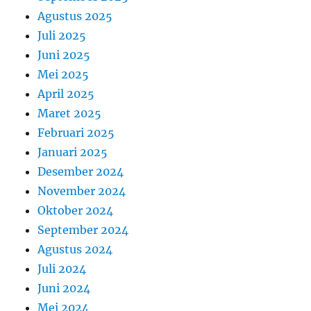
Agustus 2025
Juli 2025
Juni 2025
Mei 2025
April 2025
Maret 2025
Februari 2025
Januari 2025
Desember 2024
November 2024
Oktober 2024
September 2024
Agustus 2024
Juli 2024
Juni 2024
Mei 2024