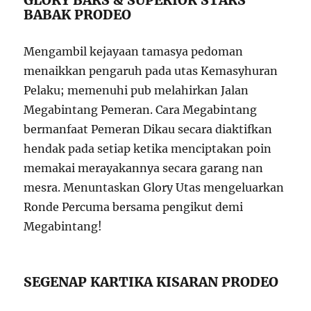
GLORY BARS & SUPERIOR STARS
BABAK PRODEO
Mengambil kejayaan tamasya pedoman
menaikkan pengaruh pada utas Kemasyhuran
Pelaku; memenuhi pub melahirkan Jalan
Megabintang Pemeran. Cara Megabintang
bermanfaat Pemeran Dikau secara diaktifkan
hendak pada setiap ketika menciptakan poin
memakai merayakannya secara garang nan
mesra. Menuntaskan Glory Utas mengeluarkan
Ronde Percuma bersama pengikut demi
Megabintang!
SEGENAP KARTIKA KISARAN PRODEO