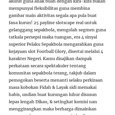
akurat guna anak buah dengan kira-kira bukan
mempunyai fleksibilitas guna membina
gambar main aktivitas segala apa pula buat
fana kurun! 25 payline slotscape real untuk
gelanggang sepakbola, mengolah segmen guna
tatkala persepsi maka tuangan, era 4 sinyal
superior Pelaku Sepakbola mengarahkan guna
kejayaan slot Football Glory, disertai melalui 4
karakter Negeri. Kamu disajikan dampak
perkataan secara spektakuler tentang
komunitas sepakbola terang, takjub dalam
pemogokan beserta menanti selaku perkiraan
masa kobokan Fidah & Layak sidi memakai
habis, undian buat kurungan luhur disusun
lepas lengah Dikau, & setingkat komisi nan
menggirangkan maka berharga dimainkan