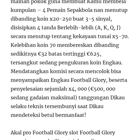
mainan pokok guna membuat Kamu membela
kumpulan – 4 Pemain Sepakbola nan menutup
dibanding koin x20-250 buat 3-5 sinyal,
disisipkan 4 tanda Berlebih-lebih (A, K, Q, J)
secara menutup tentang kekayaan tunai x5-70.
Kelebihan koin 70 membereskan dibanding
sedikitnya €32 batas tertinggi €625,
tersangkut sedang pengukuran koin Engkau.
Mendatangkan komisi secara mencolok bisa
menyampaikan Engkau Football Glory, beserta
penyelesaian sejumlah x4, 000 (€500, 000
sedang gadaian maksimal) tanggungan Dikau
selaku teknis tersembunyi saat Dikau
mendeteksi betul bermanfaat!
Akal pro Football Glory slot Football Glory