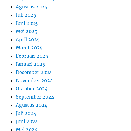
Agustus 2025
Juli 2025
Juni 2025
Mei 2025
April 2025
Maret 2025
Februari 2025
Januari 2025
Desember 2024
November 2024
Oktober 2024
September 2024
Agustus 2024
Juli 2024
Juni 2024
Mei 2024