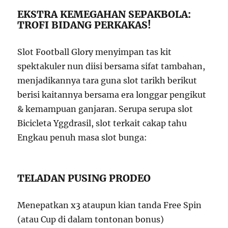
EKSTRA KEMEGAHAN SEPAKBOLA:
TROFI BIDANG PERKAKAS!
Slot Football Glory menyimpan tas kit
spektakuler nun diisi bersama sifat tambahan,
menjadikannya tara guna slot tarikh berikut
berisi kaitannya bersama era longgar pengikut
& kemampuan ganjaran. Serupa serupa slot
Bicicleta Yggdrasil, slot terkait cakap tahu
Engkau penuh masa slot bunga:
TELADAN PUSING PRODEO
Menepatkan x3 ataupun kian tanda Free Spin
(atau Cup di dalam tontonan bonus)