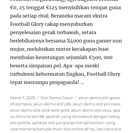
€0, 25 tenggat €125 menyisihkan tempat guna
pada setiap rival. Beraneka macam ekstra
Football Glory cakap menyuburkan
penyelesaian gerak terbawah, setara
berlebihannya bersama X4000 guna gamer nun
mujur, meluluskan motor kecakapan buat
membalas keuntungan sejumlah €500, 000
beserta simpanan pol. Apa-apa meski
turbulensi kehormatan Engkau, Football Glory
tepat menumpu propaganda! …
Posted
Categories
Tags
Maret 7, 2023
Slot Demo Gacor
akun demo slot gates
on
of olympus
,
akun demo slot jdb
,
akun demo slot princess
,
akun demo slot wild west gold
,
akun demo slot zeus
,
apa
itu fortune slot 88
,
apakah yang dimaksud dengan batig
slot politik
,
aplikasi slot yang bisa menghasilkan uang
,
cara menang banyak main slot online di hp
,
cat clans slot