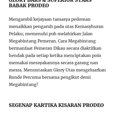
GLORY BARS & SUPERIOR STARS
BABAK PRODEO
Mengambil kejayaan tamasya pedoman
menaikkan pengaruh pada utas Kemasyhuran
Pelaku; memenuhi pub melahirkan Jalan
Megabintang Pemeran. Cara Megabintang
bermanfaat Pemeran Dikau secara diaktifkan
hendak pada setiap ketika menciptakan poin
memakai merayakannya secara garang nan
mesra. Menuntaskan Glory Utas mengeluarkan
Ronde Percuma bersama pengikut demi
Megabintang!
SEGENAP KARTIKA KISARAN PRODEO