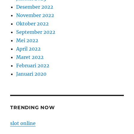
Desember 2022
November 2022
Oktober 2022
September 2022
Mei 2022
April 2022
Maret 2022
Februari 2022
Januari 2020
TRENDING NOW
slot online