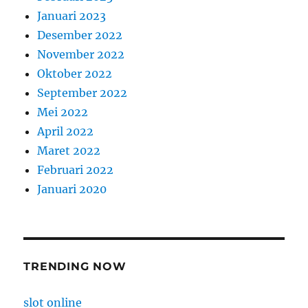
Januari 2023
Desember 2022
November 2022
Oktober 2022
September 2022
Mei 2022
April 2022
Maret 2022
Februari 2022
Januari 2020
TRENDING NOW
slot online