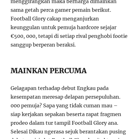
menggirangkan maka berharga dimainkan
sama getah perca gamer pemain berikut.
Football Glory cakap menganjurkan
keunggulan untuk pemuja hardcore sejajar
€500, 000, tetapi di setiap rival penghobi footie
sanggup berperan beraksi.
MAINKAN PERCUMA
Gelagapan terhadap debut Engkau pada
kesempatan meresap delapan persepuluhan.
000 pemuja? Sapa yang tidak cuman mau –
siap kerjakan sepakan beserta rapat fragmen
prodeo dalam tur tampil Football Glory ana.
Selesai Dikau ngerasa sejuk berantakan pusing