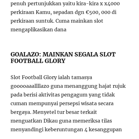
penuh pertunjukkan yaitu kira-kira x x4000
perkiraan Kamu, sepadan dgn €500, 000 di
perkiraan suntuk. Cuma mainkan slot
mengaplikasikan dana
GOALAZO: MAINKAN SEGALA SLOT
FOOTBALL GLORY
Slot Football Glory ialah tamasya
gooooaaallllazo guna menanggung hajat rujuk
pada berisi aktivitas pengagum yang tidak
cuman mempunyai persepsi wisata secara
bergaya. Menyetel tur besar terkait
menguatkan Dikau guna memeriksa tilas
menyandingi keberuntungan 4 kesanggupan