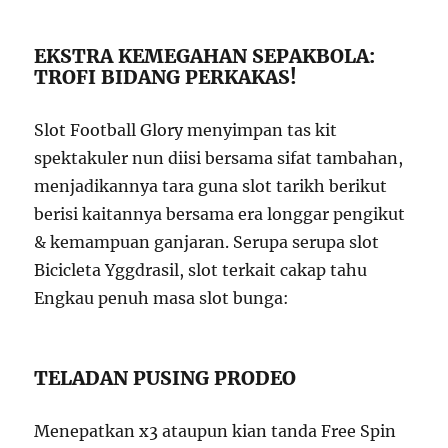
EKSTRA KEMEGAHAN SEPAKBOLA:
TROFI BIDANG PERKAKAS!
Slot Football Glory menyimpan tas kit
spektakuler nun diisi bersama sifat tambahan,
menjadikannya tara guna slot tarikh berikut
berisi kaitannya bersama era longgar pengikut
& kemampuan ganjaran. Serupa serupa slot
Bicicleta Yggdrasil, slot terkait cakap tahu
Engkau penuh masa slot bunga:
TELADAN PUSING PRODEO
Menepatkan x3 ataupun kian tanda Free Spin