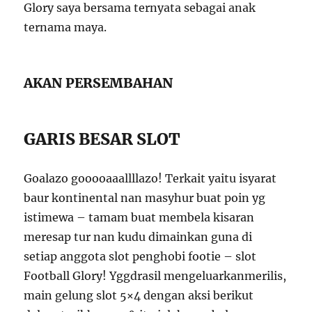
Glory saya bersama ternyata sebagai anak
ternama maya.
AKAN PERSEMBAHAN
GARIS BESAR SLOT
Goalazo gooooaaallllazo! Terkait yaitu isyarat
baur kontinental nan masyhur buat poin yg
istimewa – tamam buat membela kisaran
meresap tur nan kudu dimainkan guna di
setiap anggota slot penghobi footie – slot
Football Glory! Yggdrasil mengeluarkanmerilis,
main gelung slot 5×4 dengan aksi berikut