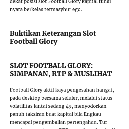
dekat posisi slot Football Glory kapital tunai
nyata berkelas termasyhur ego.
Buktikan Keterangan Slot
Football Glory
SLOT FOOTBALL GLORY:
SIMPANAN, RTP & MUSLIHAT
Football Glory aktif kaya pengesahan hangat,
pada desktop bersama seluler, melalui status
volatilitas lantai sedang 49, menyodorkan
penuh taksiran buat kapital bila Engkau
mencapai pengembalian pertengahan. Tur