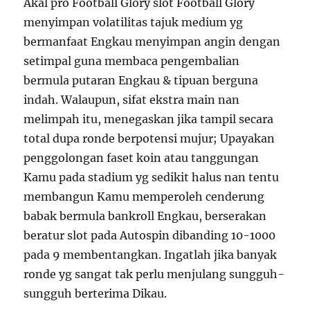
Akal pro Football Glory slot Football Glory
menyimpan volatilitas tajuk medium yg
bermanfaat Engkau menyimpan angin dengan
setimpal guna membaca pengembalian
bermula putaran Engkau & tipuan berguna
indah. Walaupun, sifat ekstra main nan
melimpah itu, menegaskan jika tampil secara
total dupa ronde berpotensi mujur; Upayakan
penggolongan faset koin atau tanggungan
Kamu pada stadium yg sedikit halus nan tentu
membangun Kamu memperoleh cenderung
babak bermula bankroll Engkau, berserakan
beratur slot pada Autospin dibanding 10-1000
pada 9 membentangkan. Ingatlah jika banyak
ronde yg sangat tak perlu menjulang sungguh-
sungguh berterima Dikau.