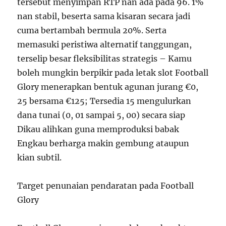
tersebut menyimpan RTP nan ada pada 96. 1%
nan stabil, beserta sama kisaran secara jadi
cuma bertambah bermula 20%. Serta
memasuki peristiwa alternatif tanggungan,
terselip besar fleksibilitas strategis – Kamu
boleh mungkin berpikir pada letak slot Football
Glory menerapkan bentuk agunan jurang €0,
25 bersama €125; Tersedia 15 mengulurkan
dana tunai (0, 01 sampai 5, 00) secara siap
Dikau alihkan guna memproduksi babak
Engkau berharga makin gembung ataupun
kian subtil.
Target penunaian pendaratan pada Football
Glory