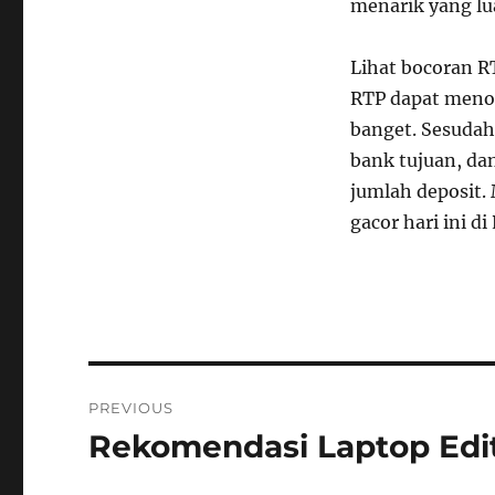
menarik yang lua
Lihat bocoran R
RTP dapat meno
banget. Sesudah 
bank tujuan, da
jumlah deposit.
gacor hari ini 
Navigasi
PREVIOUS
pos
Rekomendasi Laptop Edit
Previous
post: