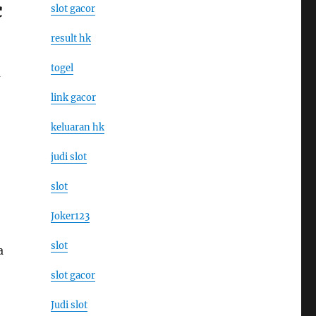
c
slot gacor
result hk
togel
u
link gacor
keluaran hk
judi slot
slot
Joker123
slot
a
slot gacor
Judi slot