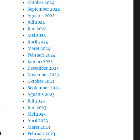
Oktober 2024
September 2024
Agustus 2024
Juli 2024
Juni 2024
Mei 2024
April 2024
Maret 2024
Februari 2024
Januari 2024
Desember 2023
November 2023
Oktober 2023
September 2023
Agustus 2023
Juli 2023
r
Juni 2023
Mei 2023
April 2023
Maret 2023
i
Februari 2023