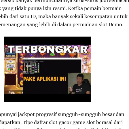
k sebab banyak bermunculannya situs-situs judi semaca
tus yang tidak punya izin resmi. Ketika pemain bermain
ih dari satu ID, maka banyak sekali kesempatan untuk
menangan yang lebih di dalam permainan slot Demo.
empunyai jackpot progresif sungguh-sungguh besar dan
patkan. Tipe daftar slot gacor game slot berasal dari