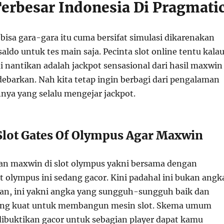
Terbesar Indonesia Di Pragmati
 bisa gara-gara itu cuma bersifat simulasi dikarenakan
saldo untuk tes main saja. Pecinta slot online tentu kala
i nantikan adalah jackpot sensasional dari hasil maxwin
ebarkan. Nah kita tetap ingin berbagi dari pengalaman
nnya yang selalu mengejar jackpot.
Slot Gates Of Olympus Agar Maxwin
an maxwin di slot olympus yakni bersama dengan
t olympus ini sedang gacor. Kini padahal ini bukan angk
n, ini yakni angka yang sungguh-sungguh baik dan
yang kuat untuk membangun mesin slot. Skema umum
 dibuktikan gacor untuk sebagian player dapat kamu