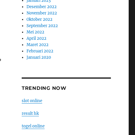
Januari 2023
Desember 2022
November 2022
Oktober 2022
September 2022
Mei 2022
April 2022
Maret 2022
Februari 2022
Januari 2020
P
TRENDING NOW
slot online
result hk
togel online