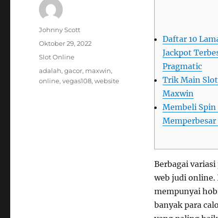
Author
Johnny Scott
Daftar 10 Lama
Posted
Oktober 29, 2022
Jackpot Terbe
on
Categories
Slot Online
Pragmatic
Tags
adalah
,
gacor
,
maxwin
,
Trik Main Slo
online
,
vegas108
,
website
Maxwin
Membeli Spin 
Memperbesar
Berbagai variasi
web judi online.
mempunyai hobi
banyak para calo