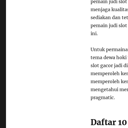
pemain judi slot
menjaga kualitas
sediakan dan tet
pemain judi slot
ini.
Untuk permainan
tema dewa hoki
slot gacor jadi d
memperoleh ke
memperoleh kem
mengetahui menge
pragmatic.
Daftar 10