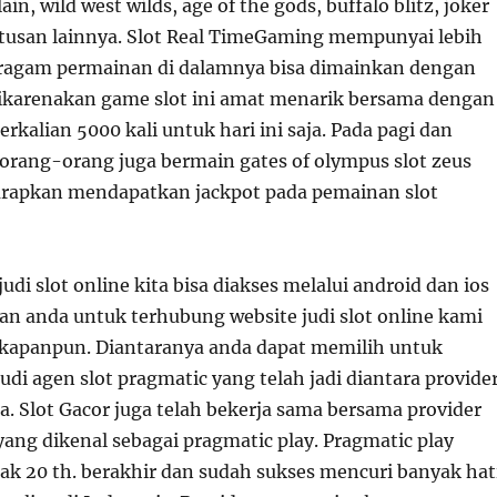
ain, wild west wilds, age of the gods, buffalo blitz, joker
ratusan lainnya. Slot Real TimeGaming mempunyai lebih
0 ragam permainan di dalamnya bisa dimainkan dengan
Dikarenakan game slot ini amat menarik bersama dengan
kalian 5000 kali untuk hari ini saja. Pada pagi dan
orang-orang juga bermain gates of olympus slot zeus
arapkan mendapatkan jackpot pada pemainan slot
judi slot online kita bisa diakses melalui android dan ios
 anda untuk terhubung website judi slot online kami
kapanpun. Diantaranya anda dapat memilih untuk
udi agen slot pragmatic yang telah jadi diantara provide
ia. Slot Gacor juga telah bekerja sama bersama provider
 yang dikenal sebagai pragmatic play. Pragmatic play
jak 20 th. berakhir dan sudah sukses mencuri banyak hat