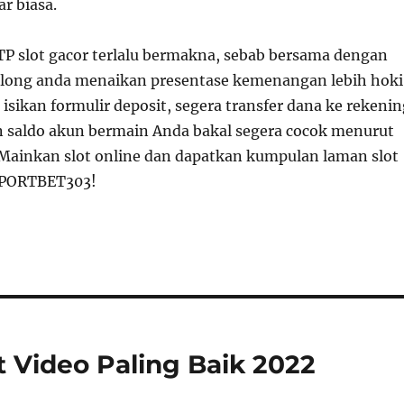
r biasa.
TP slot gacor terlalu bermakna, sebab bersama dengan
long anda menaikan presentase kemenangan lebih hoki
isikan formulir deposit, segera transfer dana ke rekenin
n saldo akun bermain Anda bakal segera cocok menurut
 Mainkan slot online dan dapatkan kumpulan laman slot
di PORTBET303!
 Video Paling Baik 2022