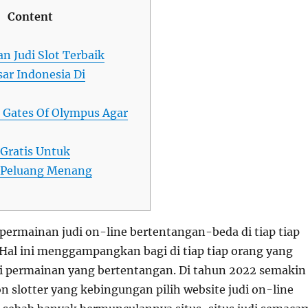
Content
n Judi Slot Terbaik
sar Indonesia Di
t Gates Of Olympus Agar
Gratis Untuk
 Peluang Menang
 permainan judi on-line bertentangan-beda di tiap tiap
 Hal ini menggampangkan bagi di tiap tiap orang yang
 permainan yang bertentangan. Di tahun 2022 semakin
n slotter yang kebingungan pilih website judi on-line