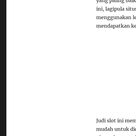
yang paling bai
ini, lagipula si
menggunakan leb
mendapatkan ke
Judi slot ini m
mudah untuk dida