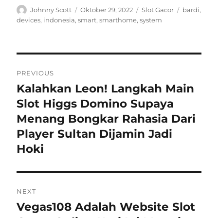
Author
Posted
Categories
Tags
Johnny Scott
Oktober 29, 2022
Slot Gacor
bardi
,
on
devices
,
indonesia
,
smart
,
smarthome
,
system
Navigasi
PREVIOUS
pos
Kalahkan Leon! Langkah Main
Previous
post:
Slot Higgs Domino Supaya
Menang Bongkar Rahasia Dari
Player Sultan Dijamin Jadi
Hoki
NEXT
Vegas108 Adalah Website Slot
Next