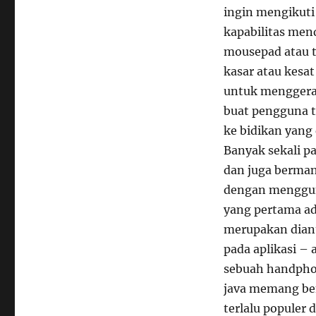
ingin mengikuti
kapabilitas mend
mousepad atau 
kasar atau kes
untuk menggera
buat pengguna 
ke bidikan yang
Banyak sekali pa
dan juga berman
dengan menggun
yang pertama a
merupakan dian
pada aplikasi – 
sebuah handpho
java memang be
terlalu populer