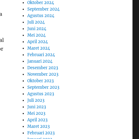
Oktober 2024
September 2024
a
Agustus 2024
Juli 2024
Juni 2024
Mei 2024
al
April 2024
Maret 2024
or
Februari 2024
Januari 2024
Desember 2023
November 2023
Oktober 2023
September 2023
Agustus 2023
Juli 2023
Juni 2023
Mei 2023
April 2023
Maret 2023
Februari 2023