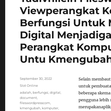
Viewperangkat K
Berfungsi Untuk 
Digital Menjadig
Perangkat Kompu
Untu Kmengubah
Posted
September 30, 2022
Selain membaut 
on
Categories
Slot Online
untuk pembuata
Tags
adalah
,
berfungsi
,
digital
,
beberapa skema j
document
,
pengguna lebih
fileswordpresscom
,
merupakanaplika
kmengubah
,
komputer
,