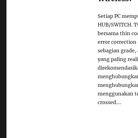
Setiap PC mempun
HUB/SWITCH. Tw
bersama thin c
error correctio
sebagian grade, 
yang paling real
direkomendasika
menghubungkan 
menghubungkan 
menggunakan tek
crossed.…