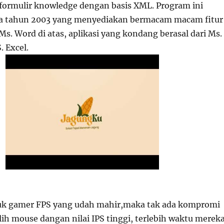
ormulir knowledge dengan basis XML. Program ini
da tahun 2003 yang menyediakan bermacam macam fitur
Ms. Word di atas, aplikasi yang kondang berasal dari Ms.
. Excel.
tuk gamer FPS yang udah mahir,maka tak ada kompromi
ih mouse dangan nilai IPS tinggi, terlebih waktu merek