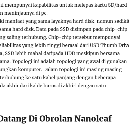
i mempunyai kapabilitas untuk melepas kartu SD/hard
an meninjaunya di pc.
ki manfaat yang sama layaknya hard disk, namun sediki
rsama hard disk. Data pada SSD disimpan pada chip-chip
ng saling terhubung. Chip-chip tersebut mempunyai
liabilitas yang lebih tinggi berasal dari USB Thumb Driv
rga, SSD lebih mahal daripada HDD meskipun bersama
ama. Topologi ini adalah topologi yang awal di gunakan
ngkan komputer. Dalam topologi ini masing masing
terhubung ke satu kabel panjang dengan beberapa
da akhir dari kable harus di akhiri dengan satu
Datang Di Obrolan Nanoleaf