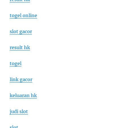
togel online
slot gacor
result hk
togel
link gacor
keluaran hk
judi slot
slot