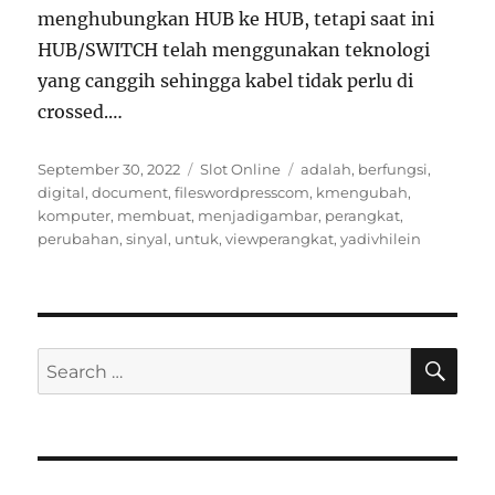
menghubungkan HUB ke HUB, tetapi saat ini
HUB/SWITCH telah menggunakan teknologi
yang canggih sehingga kabel tidak perlu di
crossed.…
Posted
Categories
Tags
September 30, 2022
Slot Online
adalah
,
berfungsi
,
on
digital
,
document
,
fileswordpresscom
,
kmengubah
,
komputer
,
membuat
,
menjadigambar
,
perangkat
,
perubahan
,
sinyal
,
untuk
,
viewperangkat
,
yadivhilein
SE
Search
for: