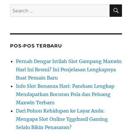
SE
Search
for:
POS-POS TERBARU
Pernah Dengar Istilah Slot Gampang Maxwin
Hari Ini Resmi? Ini Penjelasan Lengkapnya
Buat Pemain Baru
Info Slot Bonanza Hari: Panduan Lengkap
Mendapatkan Bocoran Pola dan Peluang
Maxwin Terbaru
Dari Pohon Kehidupan ke Layar Anda:
Mengapa Slot Online Yggdrasil Gaming
Selalu Bikin Penasaran?