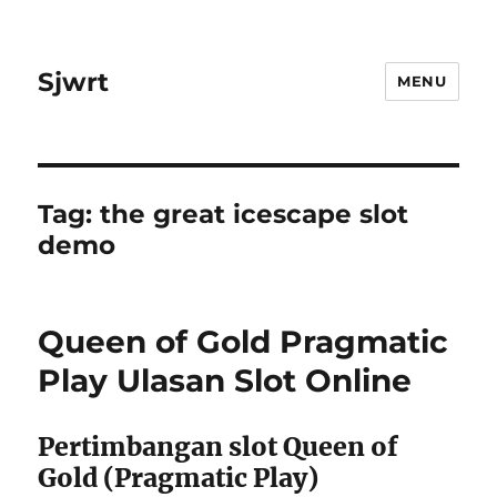
Sjwrt
MENU
Tag:
the great icescape slot
demo
Queen of Gold Pragmatic
Play Ulasan Slot Online
Pertimbangan slot Queen of
Gold (Pragmatic Play)