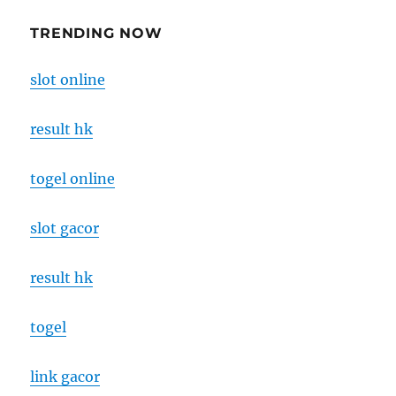
TRENDING NOW
slot online
result hk
togel online
slot gacor
result hk
togel
link gacor