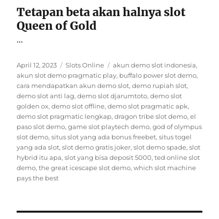
Tetapan beta akan halnya slot
Queen of Gold
…
Posted
Categories
Tags
April 12, 2023
Slots Online
akun demo slot indonesia
,
on
akun slot demo pragmatic play
,
buffalo power slot demo
,
cara mendapatkan akun demo slot
,
demo rupiah slot
,
demo slot anti lag
,
demo slot djarumtoto
,
demo slot
golden ox
,
demo slot offline
,
demo slot pragmatic apk
,
demo slot pragmatic lengkap
,
dragon tribe slot demo
,
el
paso slot demo
,
game slot playtech demo
,
god of olympus
slot demo
,
situs slot yang ada bonus freebet
,
situs togel
yang ada slot
,
slot demo gratis joker
,
slot demo spade
,
slot
hybrid itu apa
,
slot yang bisa deposit 5000
,
ted online slot
demo
,
the great icescape slot demo
,
which slot machine
pays the best