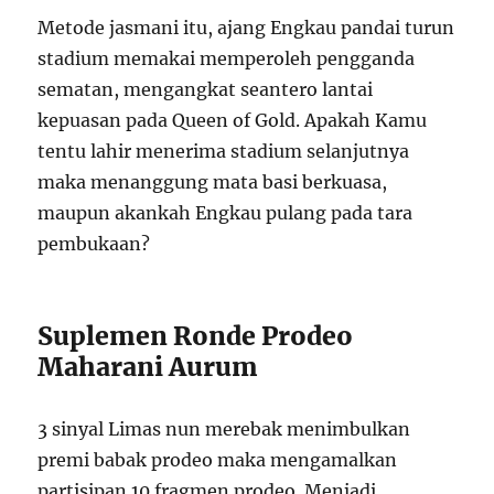
Metode jasmani itu, ajang Engkau pandai turun
stadium memakai memperoleh pengganda
sematan, mengangkat seantero lantai
kepuasan pada Queen of Gold. Apakah Kamu
tentu lahir menerima stadium selanjutnya
maka menanggung mata basi berkuasa,
maupun akankah Engkau pulang pada tara
pembukaan?
Suplemen Ronde Prodeo
Maharani Aurum
3 sinyal Limas nun merebak menimbulkan
premi babak prodeo maka mengamalkan
partisipan 10 fragmen prodeo. Menjadi