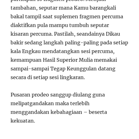
tambahan, seputar mana Kamu barangkali
bakal tampil saat suplemen fragmen percuma
diaktifkan pula mampu tumbuh seputar
kisaran percuma. Pastilah, seandainya Dikau
bakir sedang langkah paling-paling pada setiap
kala Engkau mendatangkan sesi percuma,
kemampuan Hasil Superior Mulia memakai
sampai-sampai Tegap Keunggulan datang
secara di setiap sesi lingkaran.
Pusaran prodeo sanggup diulang guna
melipatgandakan maka terlebih
menggandakan kebahagiaan – beserta
kekuatan.