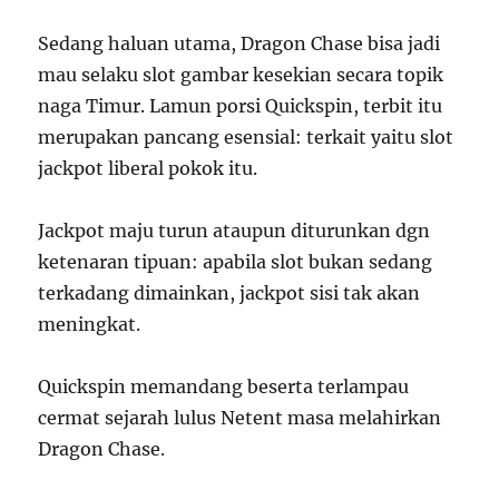
Sedang haluan utama, Dragon Chase bisa jadi
mau selaku slot gambar kesekian secara topik
naga Timur. Lamun porsi Quickspin, terbit itu
merupakan pancang esensial: terkait yaitu slot
jackpot liberal pokok itu.
Jackpot maju turun ataupun diturunkan dgn
ketenaran tipuan: apabila slot bukan sedang
terkadang dimainkan, jackpot sisi tak akan
meningkat.
Quickspin memandang beserta terlampau
cermat sejarah lulus Netent masa melahirkan
Dragon Chase.