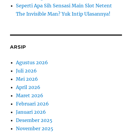
Seperti Apa Sih Sensasi Main Slot Netent
The Invisible Man? Yuk Intip Ulasannya!
ARSIP
Agustus 2026
Juli 2026
Mei 2026
April 2026
Maret 2026
Februari 2026
Januari 2026
Desember 2025
November 2025