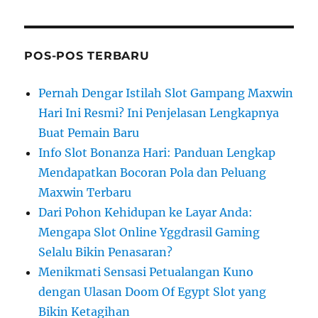
POS-POS TERBARU
Pernah Dengar Istilah Slot Gampang Maxwin
Hari Ini Resmi? Ini Penjelasan Lengkapnya
Buat Pemain Baru
Info Slot Bonanza Hari: Panduan Lengkap
Mendapatkan Bocoran Pola dan Peluang
Maxwin Terbaru
Dari Pohon Kehidupan ke Layar Anda:
Mengapa Slot Online Yggdrasil Gaming
Selalu Bikin Penasaran?
Menikmati Sensasi Petualangan Kuno
dengan Ulasan Doom Of Egypt Slot yang
Bikin Ketagihan