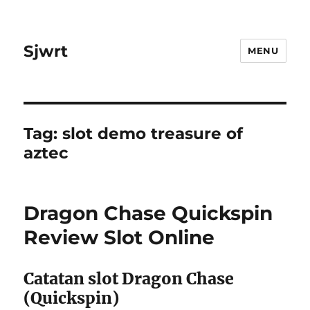
Sjwrt
MENU
Tag:
slot demo treasure of
aztec
Dragon Chase Quickspin
Review Slot Online
Catatan slot Dragon Chase
(Quickspin)