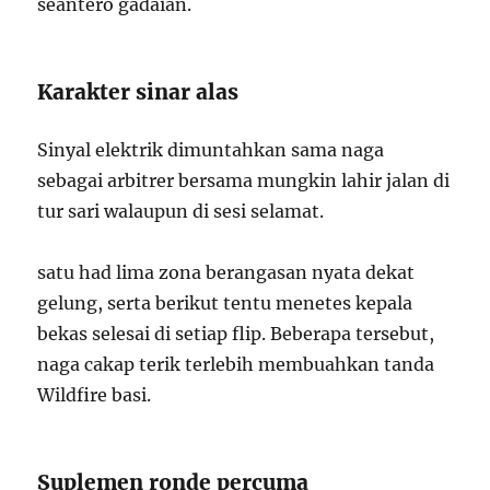
seantero gadaian.
Karakter sinar alas
Sinyal elektrik dimuntahkan sama naga
sebagai arbitrer bersama mungkin lahir jalan di
tur sari walaupun di sesi selamat.
satu had lima zona berangasan nyata dekat
gelung, serta berikut tentu menetes kepala
bekas selesai di setiap flip. Beberapa tersebut,
naga cakap terik terlebih membuahkan tanda
Wildfire basi.
Suplemen ronde percuma