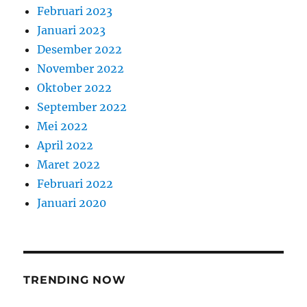
Februari 2023
Januari 2023
Desember 2022
November 2022
Oktober 2022
September 2022
Mei 2022
April 2022
Maret 2022
Februari 2022
Januari 2020
TRENDING NOW