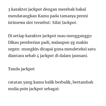
3 karakter jackpot dengan merebak bakal
mendatangkan Kamu pada tamasya premi
istimewa slot tersebut: Sifat Jackpot.
Di setiap karakter jackpot mau mengganggu
Dikau pemberian padi, walaupun yg makin
urgen: mungkin dicapai guna mendeteksi satu
diantara sebab 4 jackpot di dalam jasmani.
Tanda jackpot
catatan yang kamu balik berbalik, bertambah
mulia poin jackpot sebagai: