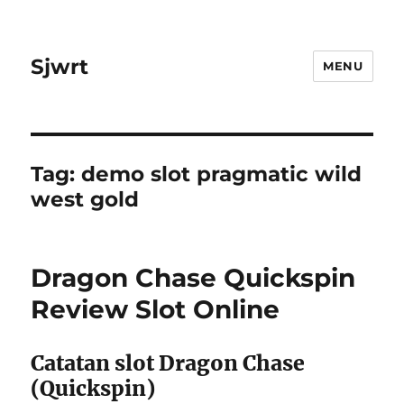
Sjwrt
MENU
Tag:
demo slot pragmatic wild
west gold
Dragon Chase Quickspin
Review Slot Online
Catatan slot Dragon Chase
(Quickspin)