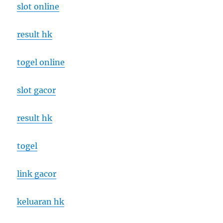
slot online
result hk
togel online
slot gacor
result hk
togel
link gacor
keluaran hk