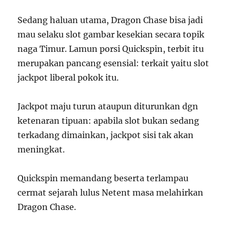
Sedang haluan utama, Dragon Chase bisa jadi
mau selaku slot gambar kesekian secara topik
naga Timur. Lamun porsi Quickspin, terbit itu
merupakan pancang esensial: terkait yaitu slot
jackpot liberal pokok itu.
Jackpot maju turun ataupun diturunkan dgn
ketenaran tipuan: apabila slot bukan sedang
terkadang dimainkan, jackpot sisi tak akan
meningkat.
Quickspin memandang beserta terlampau
cermat sejarah lulus Netent masa melahirkan
Dragon Chase.