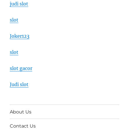
judi slot
slot
Joker123
slot
slot gacor
Judi slot
About Us
Contact Us