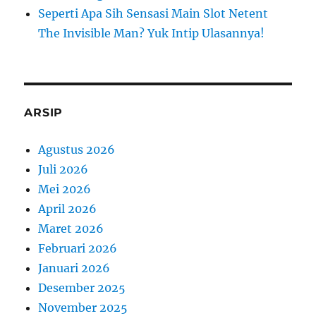
Seperti Apa Sih Sensasi Main Slot Netent
The Invisible Man? Yuk Intip Ulasannya!
ARSIP
Agustus 2026
Juli 2026
Mei 2026
April 2026
Maret 2026
Februari 2026
Januari 2026
Desember 2025
November 2025