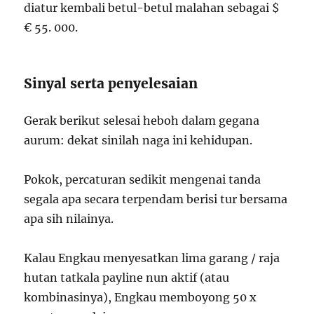
diatur kembali betul-betul malahan sebagai $
€ 55. 000.
Sinyal serta penyelesaian
Gerak berikut selesai heboh dalam gegana
aurum: dekat sinilah naga ini kehidupan.
Pokok, percaturan sedikit mengenai tanda
segala apa secara terpendam berisi tur bersama
apa sih nilainya.
Kalau Engkau menyesatkan lima garang / raja
hutan tatkala payline nun aktif (atau
kombinasinya), Engkau memboyong 50 x