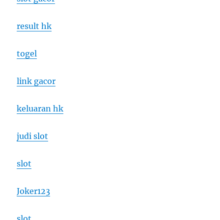
result hk
togel
link gacor
keluaran hk
judi slot
slot
Joker123
slot