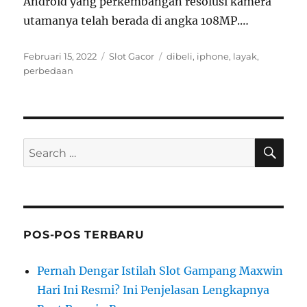
Android yang perkembangan resolusi kamera
utamanya telah berada di angka 108MP.…
Posted
Categories
Tags
Februari 15, 2022
Slot Gacor
dibeli
,
iphone
,
layak
,
on
perbedaan
SE
Search
for:
POS-POS TERBARU
Pernah Dengar Istilah Slot Gampang Maxwin
Hari Ini Resmi? Ini Penjelasan Lengkapnya