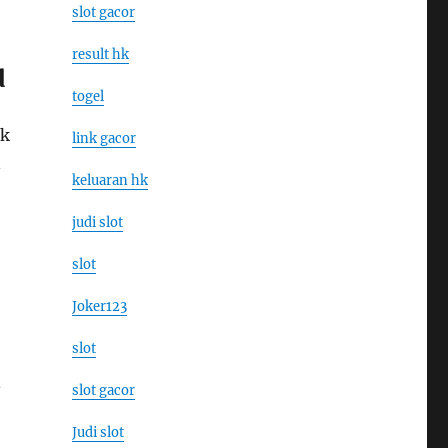
slot gacor
result hk
d
togel
uk
link gacor
n
keluaran hk
judi slot
slot
Joker123
slot
-
slot gacor
Judi slot