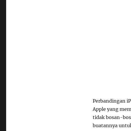
Perbandingan iPh
Apple yang mema
tidak bosan-bos
buatannya untuk