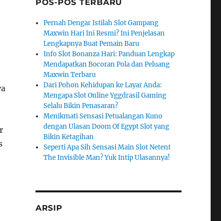
POS-POS TERBARU
Pernah Dengar Istilah Slot Gampang
Maxwin Hari Ini Resmi? Ini Penjelasan
Lengkapnya Buat Pemain Baru
Info Slot Bonanza Hari: Panduan Lengkap
Mendapatkan Bocoran Pola dan Peluang
Maxwin Terbaru
Dari Pohon Kehidupan ke Layar Anda:
ya
Mengapa Slot Online Yggdrasil Gaming
Selalu Bikin Penasaran?
Menikmati Sensasi Petualangan Kuno
dengan Ulasan Doom Of Egypt Slot yang
r
Bikin Ketagihan
s
Seperti Apa Sih Sensasi Main Slot Netent
The Invisible Man? Yuk Intip Ulasannya!
ARSIP