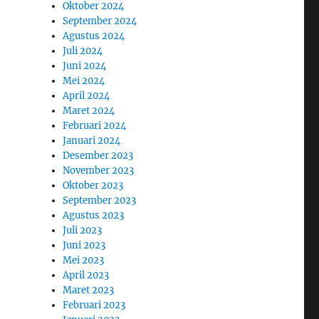
Oktober 2024
September 2024
Agustus 2024
Juli 2024
Juni 2024
Mei 2024
April 2024
Maret 2024
Februari 2024
Januari 2024
Desember 2023
November 2023
Oktober 2023
September 2023
Agustus 2023
Juli 2023
Juni 2023
Mei 2023
April 2023
Maret 2023
Februari 2023