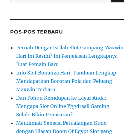
for:
POS-POS TERBARU
Pernah Dengar Istilah Slot Gampang Maxwin
Hari Ini Resmi? Ini Penjelasan Lengkapnya
Buat Pemain Baru
Info Slot Bonanza Hari: Panduan Lengkap
Mendapatkan Bocoran Pola dan Peluang
Maxwin Terbaru
Dari Pohon Kehidupan ke Layar Anda:
Mengapa Slot Online Yggdrasil Gaming
Selalu Bikin Penasaran?
Menikmati Sensasi Petualangan Kuno
dengan Ulasan Doom Of Egypt Slot yang