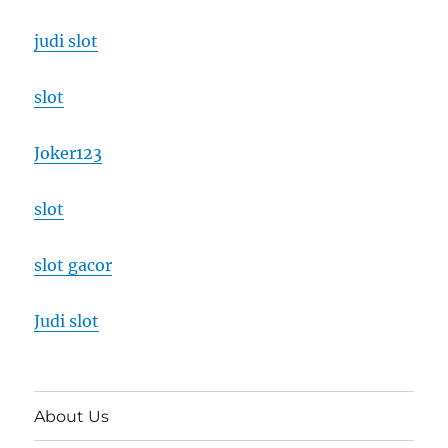
judi slot
slot
Joker123
slot
slot gacor
Judi slot
About Us