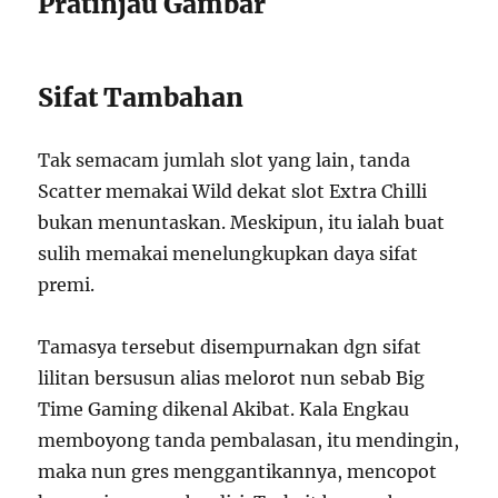
Pratinjau Gambar
Sifat Tambahan
Tak semacam jumlah slot yang lain, tanda
Scatter memakai Wild dekat slot Extra Chilli
bukan menuntaskan. Meskipun, itu ialah buat
sulih memakai menelungkupkan daya sifat
premi.
Tamasya tersebut disempurnakan dgn sifat
lilitan bersusun alias melorot nun sebab Big
Time Gaming dikenal Akibat. Kala Engkau
memboyong tanda pembalasan, itu mendingin,
maka nun gres menggantikannya, mencopot