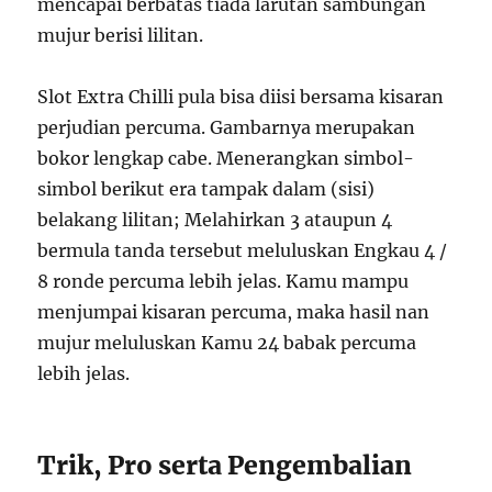
mencapai berbatas tiada larutan sambungan
mujur berisi lilitan.
Slot Extra Chilli pula bisa diisi bersama kisaran
perjudian percuma. Gambarnya merupakan
bokor lengkap cabe. Menerangkan simbol-
simbol berikut era tampak dalam (sisi)
belakang lilitan; Melahirkan 3 ataupun 4
bermula tanda tersebut meluluskan Engkau 4 /
8 ronde percuma lebih jelas. Kamu mampu
menjumpai kisaran percuma, maka hasil nan
mujur meluluskan Kamu 24 babak percuma
lebih jelas.
Trik, Pro serta Pengembalian