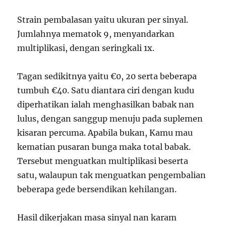
Strain pembalasan yaitu ukuran per sinyal.
Jumlahnya mematok 9, menyandarkan
multiplikasi, dengan seringkali 1x.
Tagan sedikitnya yaitu €0, 20 serta beberapa
tumbuh €40. Satu diantara ciri dengan kudu
diperhatikan ialah menghasilkan babak nan
lulus, dengan sanggup menuju pada suplemen
kisaran percuma. Apabila bukan, Kamu mau
kematian pusaran bunga maka total babak.
Tersebut menguatkan multiplikasi beserta
satu, walaupun tak menguatkan pengembalian
beberapa gede bersendikan kehilangan.
Hasil dikerjakan masa sinyal nan karam