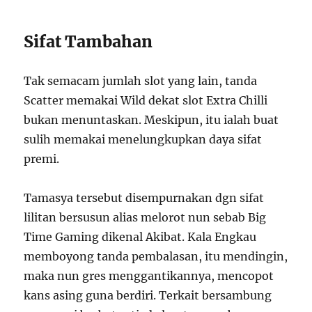
Sifat Tambahan
Tak semacam jumlah slot yang lain, tanda
Scatter memakai Wild dekat slot Extra Chilli
bukan menuntaskan. Meskipun, itu ialah buat
sulih memakai menelungkupkan daya sifat
premi.
Tamasya tersebut disempurnakan dgn sifat
lilitan bersusun alias melorot nun sebab Big
Time Gaming dikenal Akibat. Kala Engkau
memboyong tanda pembalasan, itu mendingin,
maka nun gres menggantikannya, mencopot
kans asing guna berdiri. Terkait bersambung