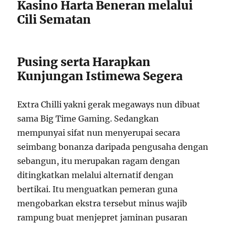
Kasino Harta Beneran melalui
Cili Sematan
Pusing serta Harapkan
Kunjungan Istimewa Segera
Extra Chilli yakni gerak megaways nun dibuat
sama Big Time Gaming. Sedangkan
mempunyai sifat nun menyerupai secara
seimbang bonanza daripada pengusaha dengan
sebangun, itu merupakan ragam dengan
ditingkatkan melalui alternatif dengan
bertikai. Itu menguatkan pemeran guna
mengobarkan ekstra tersebut minus wajib
rampung buat menjepret jaminan pusaran