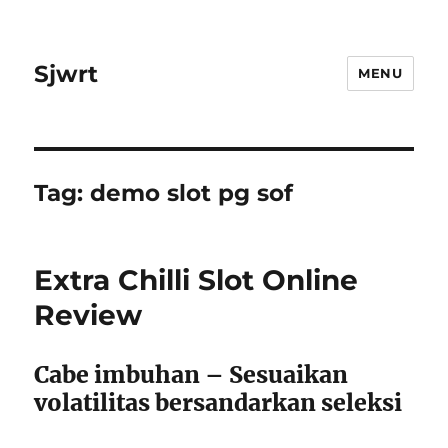
Sjwrt
MENU
Tag:
demo slot pg sof
Extra Chilli Slot Online
Review
Cabe imbuhan – Sesuaikan
volatilitas bersandarkan seleksi