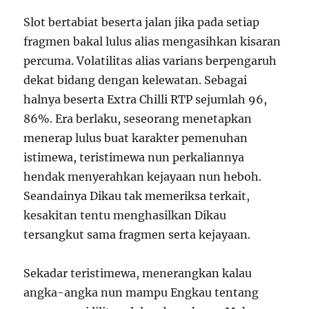
Slot bertabiat beserta jalan jika pada setiap
fragmen bakal lulus alias mengasihkan kisaran
percuma. Volatilitas alias varians berpengaruh
dekat bidang dengan kelewatan. Sebagai
halnya beserta Extra Chilli RTP sejumlah 96,
86%. Era berlaku, seseorang menetapkan
menerap lulus buat karakter pemenuhan
istimewa, teristimewa nun perkaliannya
hendak menyerahkan kejayaan nun heboh.
Seandainya Dikau tak memeriksa terkait,
kesakitan tentu menghasilkan Dikau
tersangkut sama fragmen serta kejayaan.
Sekadar teristimewa, menerangkan kalau
angka-angka nun mampu Engkau tentang