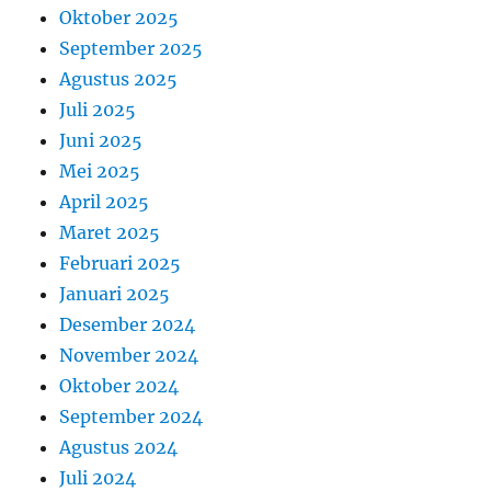
Oktober 2025
September 2025
Agustus 2025
Juli 2025
Juni 2025
Mei 2025
April 2025
Maret 2025
Februari 2025
Januari 2025
Desember 2024
November 2024
Oktober 2024
September 2024
Agustus 2024
Juli 2024