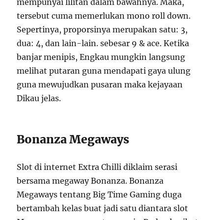
mempunyai lilitan dalam bawahnya. Maka,
tersebut cuma memerlukan mono roll down.
Sepertinya, proporsinya merupakan satu: 3,
dua: 4, dan lain-lain. sebesar 9 & ace. Ketika
banjar menipis, Engkau mungkin langsung
melihat putaran guna mendapati gaya ulung
guna mewujudkan pusaran maka kejayaan
Dikau jelas.
Bonanza Megaways
Slot di internet Extra Chilli diklaim serasi
bersama megaway Bonanza. Bonanza
Megaways tentang Big Time Gaming duga
bertambah kelas buat jadi satu diantara slot