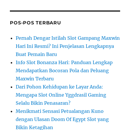
POS-POS TERBARU
Pernah Dengar Istilah Slot Gampang Maxwin
Hari Ini Resmi? Ini Penjelasan Lengkapnya
Buat Pemain Baru
Info Slot Bonanza Hari: Panduan Lengkap
Mendapatkan Bocoran Pola dan Peluang
Maxwin Terbaru
Dari Pohon Kehidupan ke Layar Anda:
Mengapa Slot Online Yggdrasil Gaming
Selalu Bikin Penasaran?
Menikmati Sensasi Petualangan Kuno
dengan Ulasan Doom Of Egypt Slot yang
Bikin Ketagihan