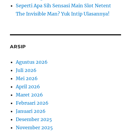
Seperti Apa Sih Sensasi Main Slot Netent
The Invisible Man? Yuk Intip Ulasannya!
ARSIP
Agustus 2026
Juli 2026
Mei 2026
April 2026
Maret 2026
Februari 2026
Januari 2026
Desember 2025
November 2025