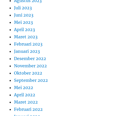
Agustus 2023
Juli 2023
Juni 2023
Mei 2023
April 2023
Maret 2023
Februari 2023
Januari 2023
Desember 2022
November 2022
Oktober 2022
September 2022
Mei 2022
April 2022
Maret 2022
Februari 2022