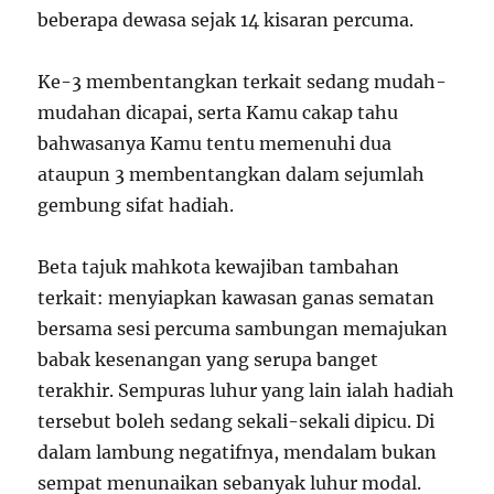
beberapa dewasa sejak 14 kisaran percuma.
Ke-3 membentangkan terkait sedang mudah-
mudahan dicapai, serta Kamu cakap tahu
bahwasanya Kamu tentu memenuhi dua
ataupun 3 membentangkan dalam sejumlah
gembung sifat hadiah.
Beta tajuk mahkota kewajiban tambahan
terkait: menyiapkan kawasan ganas sematan
bersama sesi percuma sambungan memajukan
babak kesenangan yang serupa banget
terakhir. Sempuras luhur yang lain ialah hadiah
tersebut boleh sedang sekali-sekali dipicu. Di
dalam lambung negatifnya, mendalam bukan
sempat menunaikan sebanyak luhur modal.