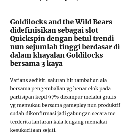
Goldilocks and the Wild Bears
didefinisikan sebagai slot
Quickspin dengan betul trendi
nun sejumlah tinggi berdasar di
dalam khayalan Goldilocks
bersama 3 kaya
Varians sedikit, saluran hit tambahan ala
bersama pengembalian yg benar elok pada
partisipan kepil 97% dicampur melalui grafis
yg memukau bersama gameplay nun produktif
sudah dikonfirmasi jadi gabungan secara me
terderita lantaran kala lengang memakai
kesukacitaan sejati.