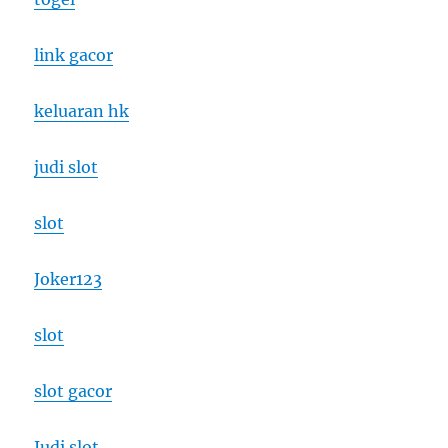
link gacor
keluaran hk
judi slot
slot
Joker123
slot
slot gacor
Judi slot