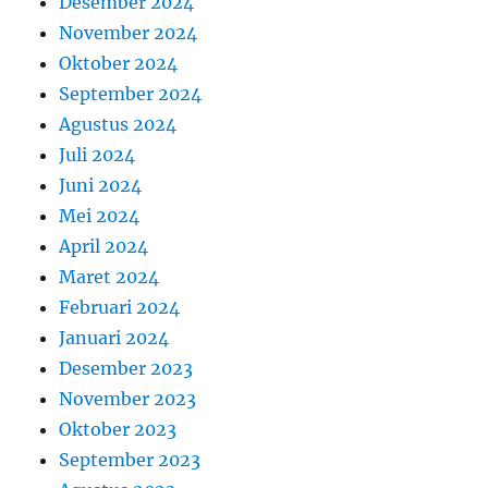
Desember 2024
November 2024
Oktober 2024
September 2024
Agustus 2024
Juli 2024
Juni 2024
Mei 2024
April 2024
Maret 2024
Februari 2024
Januari 2024
Desember 2023
November 2023
Oktober 2023
September 2023