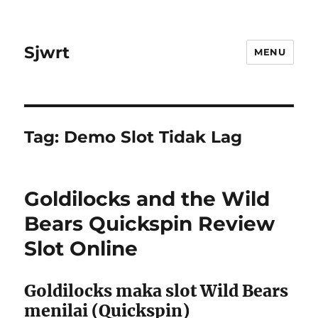
Sjwrt
MENU
Tag:
Demo Slot Tidak Lag
Goldilocks and the Wild
Bears Quickspin Review
Slot Online
Goldilocks maka slot Wild Bears
menilai (Quickspin)