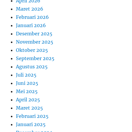
April 2026
Maret 2026
Februari 2026
Januari 2026
Desember 2025
November 2025
Oktober 2025
September 2025
Agustus 2025
Juli 2025
Juni 2025
Mei 2025
April 2025
Maret 2025
Februari 2025
Januari 2025