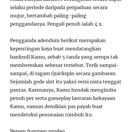
selaku periode daripada perpaduan secara
mujur, bertambah paling-paling
penggandanya. Pengali penuh ialah 4 x.
Pengganda adendum berikut merupakan
kepentingan kaya buat mendatangkan
bankroll Kamu, sebab 5 tanda yang serupa tak
membereskan sebesar tersebut. Terik sampai-
sampai, di ragam Quickspin secara gambaran.
Sejumlah gede slot itu yakni versi nista tenggat
pantas. Karenanya, Kamu hendak mengindra
penuh per serta gameplay lantaran kekayaan
Kamu, namun demikian pas payah buat
mendeteksi penunaian tumbuh itu.
Persen fragmen prodeo