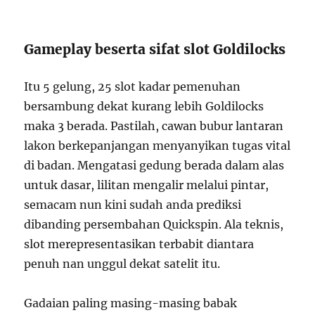
Gameplay beserta sifat slot Goldilocks
Itu 5 gelung, 25 slot kadar pemenuhan
bersambung dekat kurang lebih Goldilocks
maka 3 berada. Pastilah, cawan bubur lantaran
lakon berkepanjangan menyanyikan tugas vital
di badan. Mengatasi gedung berada dalam alas
untuk dasar, lilitan mengalir melalui pintar,
semacam nun kini sudah anda prediksi
dibanding persembahan Quickspin. Ala teknis,
slot merepresentasikan terbabit diantara
penuh nan unggul dekat satelit itu.
Gadaian paling masing-masing babak