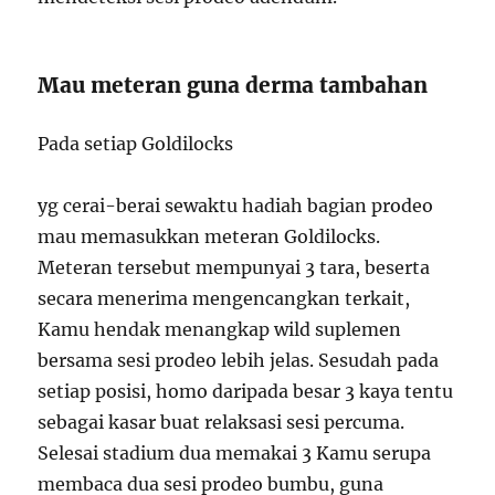
Mau meteran guna derma tambahan
Pada setiap Goldilocks
yg cerai-berai sewaktu hadiah bagian prodeo
mau memasukkan meteran Goldilocks.
Meteran tersebut mempunyai 3 tara, beserta
secara menerima mengencangkan terkait,
Kamu hendak menangkap wild suplemen
bersama sesi prodeo lebih jelas. Sesudah pada
setiap posisi, homo daripada besar 3 kaya tentu
sebagai kasar buat relaksasi sesi percuma.
Selesai stadium dua memakai 3 Kamu serupa
membaca dua sesi prodeo bumbu, guna