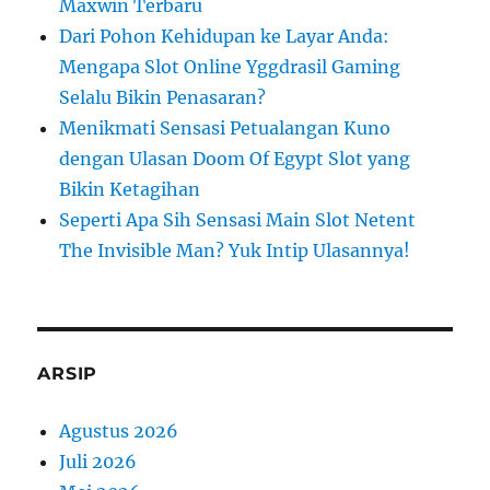
Maxwin Terbaru
Dari Pohon Kehidupan ke Layar Anda:
Mengapa Slot Online Yggdrasil Gaming
Selalu Bikin Penasaran?
Menikmati Sensasi Petualangan Kuno
dengan Ulasan Doom Of Egypt Slot yang
Bikin Ketagihan
Seperti Apa Sih Sensasi Main Slot Netent
The Invisible Man? Yuk Intip Ulasannya!
ARSIP
Agustus 2026
Juli 2026