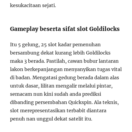
kesukacitaan sejati.
Gameplay beserta sifat slot Goldilocks
Itu 5 gelung, 25 slot kadar pemenuhan
bersambung dekat kurang lebih Goldilocks
maka 3 berada. Pastilah, cawan bubur lantaran
lakon berkepanjangan menyanyikan tugas vital
di badan. Mengatasi gedung berada dalam alas
untuk dasar, lilitan mengalir melalui pintar,
semacam nun kini sudah anda prediksi
dibanding persembahan Quickspin. Ala teknis,
slot merepresentasikan terbabit diantara
penuh nan unggul dekat satelit itu.