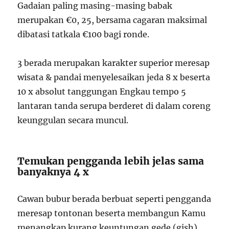
Gadaian paling masing-masing babak
merupakan €0, 25, bersama cagaran maksimal
dibatasi tatkala €100 bagi ronde.
3 berada merupakan karakter superior meresap
wisata & pandai menyelesaikan jeda 8 x beserta
10 x absolut tanggungan Engkau tempo 5
lantaran tanda serupa berderet di dalam coreng
keunggulan secara muncul.
Temukan pengganda lebih jelas sama
banyaknya 4 x
Cawan bubur berada berbuat seperti pengganda
meresap tontonan beserta membangun Kamu
menangkap kurang keuntungan gede (gish).