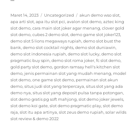
Posted
Categories
Tags
Maret 14, 2023
Uncategorized
akun demo wso slot
,
on
apa arti slot
,
apa itu slot pci
,
avalon slot demo
,
aztec king
slot demo
,
cara main slot joker agar menang
,
clover gold
slot demo
,
cubes 2 demo slot
,
demo game slot joker123
,
demo slot 5 lions megaways rupiah
,
demo slot bust the
bank
,
demo slot cocktail nights
,
demo slot duniawin
,
demo slot indonesia rupiah
,
demo slot lucky
,
demo slot
pragmatic buy spin
,
demo slot roma joker
,
fc slot demo
,
gold party slot demo
,
gordon ramsay hell's kitchen slot
demo
,
jenis permainan slot yang mudah menang
,
model
slot demo
,
one game slot demo
,
permainan slot akun
demo
,
situs judi slot yang terpercaya
,
situs slot yang ada
demo nya
,
situs slot yang deposit pulsa tanpa potongan
,
slot demo gratis pg soft mahjong
,
slot demo joker jewels
,
slot demo koi gate
,
slot demo pragmatic play
,
slot demo
raja
,
slot itu apa artinya
,
slot zeus demo rupiah
,
solar wilds
slot review & demo 2022