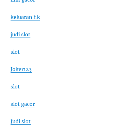
keluaran hk
judi slot
slot
Joker123
slot
slot gacor
Judi slot