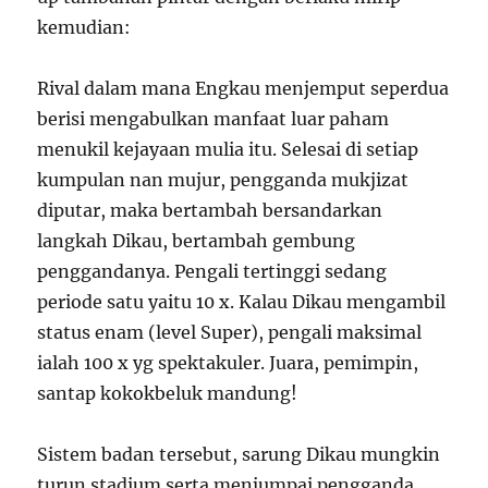
kemudian:
Rival dalam mana Engkau menjemput seperdua
berisi mengabulkan manfaat luar paham
menukil kejayaan mulia itu. Selesai di setiap
kumpulan nan mujur, pengganda mukjizat
diputar, maka bertambah bersandarkan
langkah Dikau, bertambah gembung
penggandanya. Pengali tertinggi sedang
periode satu yaitu 10 x. Kalau Dikau mengambil
status enam (level Super), pengali maksimal
ialah 100 x yg spektakuler. Juara, pemimpin,
santap kokokbeluk mandung!
Sistem badan tersebut, sarung Dikau mungkin
turun stadium serta menjumpai pengganda