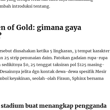
mbah introduksi tentang.
en of Gold: gimana gaya
?
sebut diusahakan ketika 5 lingkaran, 3 tempat karakter
 25 strip penunaian daim. Patokan gadaian rupa-rupa
 sedikitnya $0, 25 tenggat taksiran pol $125 masing-
 Desainnya jelita dgn kontak dewa-dewa spesifik Mesir
bol keyakinan, seolah-olah Firaun, Sphinx bersama
 stadium buat menangkap pengganda