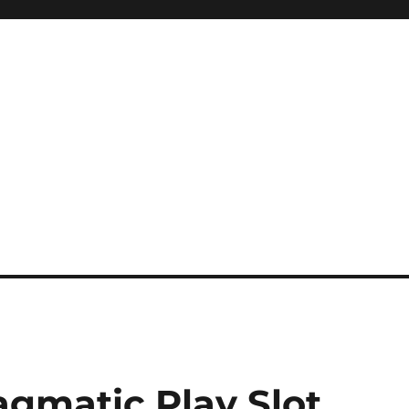
agmatic Play Slot