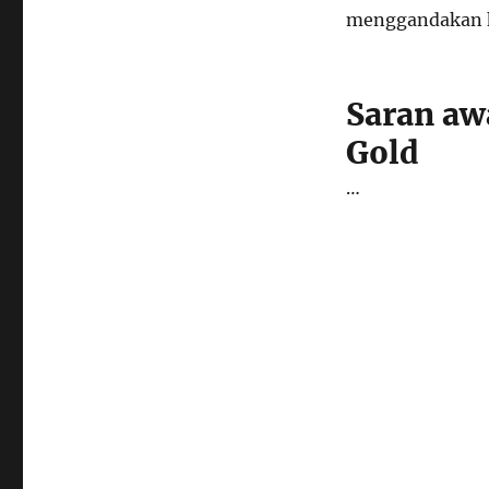
menggandakan k
Saran aw
Gold
…