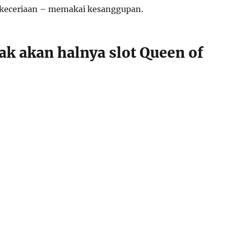
eceriaan – memakai kesanggupan.
ak akan halnya slot Queen of