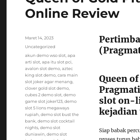
Online Review
Pertimba
Posted
Maret 14, 2023
on
Categories
Uncategorized
(Pragmat
Tags
akun demo wso slot
,
apa
arti slot
,
apa itu slot pci
,
avalon slot demo
,
aztec
king slot demo
,
cara main
Queen of 
slot joker agar menang
,
Pragmati
clover gold slot demo
,
cubes 2 demo slot
,
demo
slot on-l
game slot joker123
,
demo
slot 5 lions megaways
kejadian 
rupiah
,
demo slot bust the
bank
,
demo slot cocktail
nights
,
demo slot
Siap babak perc
duniawin
,
demo slot
proses turun ba