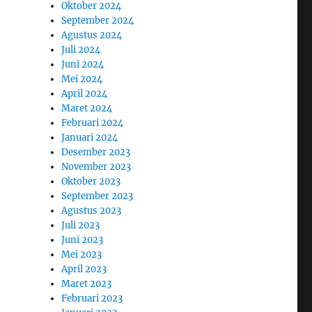
Oktober 2024
September 2024
Agustus 2024
Juli 2024
Juni 2024
Mei 2024
April 2024
Maret 2024
Februari 2024
Januari 2024
Desember 2023
November 2023
Oktober 2023
September 2023
Agustus 2023
Juli 2023
Juni 2023
Mei 2023
April 2023
Maret 2023
Februari 2023