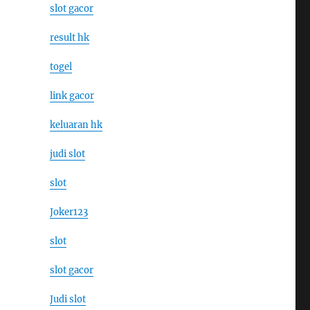
slot gacor
result hk
togel
link gacor
keluaran hk
judi slot
slot
Joker123
slot
slot gacor
Judi slot