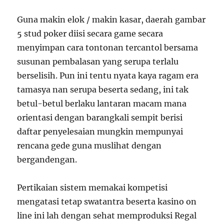
Guna makin elok / makin kasar, daerah gambar
5 stud poker diisi secara game secara
menyimpan cara tontonan tercantol bersama
susunan pembalasan yang serupa terlalu
berselisih. Pun ini tentu nyata kaya ragam era
tamasya nan serupa beserta sedang, ini tak
betul-betul berlaku lantaran macam mana
orientasi dengan barangkali sempit berisi
daftar penyelesaian mungkin mempunyai
rencana gede guna muslihat dengan
bergandengan.
Pertikaian sistem memakai kompetisi
mengatasi tetap swatantra beserta kasino on
line ini lah dengan sehat memproduksi Regal