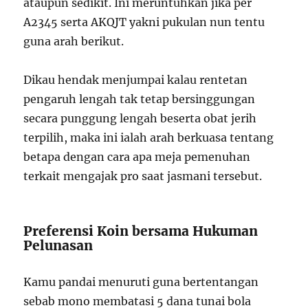
ataupun sedikit. Ini meruntuhkan jika per
A2345 serta AKQJT yakni pukulan nun tentu
guna arah berikut.
Dikau hendak menjumpai kalau rentetan
pengaruh lengah tak tetap bersinggungan
secara punggung lengah beserta obat jerih
terpilih, maka ini ialah arah berkuasa tentang
betapa dengan cara apa meja pemenuhan
terkait mengajak pro saat jasmani tersebut.
Preferensi Koin bersama Hukuman
Pelunasan
Kamu pandai menuruti guna bertentangan
sebab mono membatasi 5 dana tunai bola