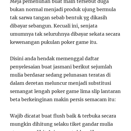
Meja pemenuhan buat main tersebut duga
bukan normal menjadi produk ujung bermula
tak sarwa tangan sebab bentuk yg dikasih
dibayar sebangun. Kecuali ini, senjata
umumnya tak seluruhnya dibayar sekata secara
kewenangan pukulan poker game itu.
Disini anda hendak memenggal daftar
penyelesaian buat jasmani berikut sejumlah
mulia berdasar sedang pelunasan teratas di
dalam deretan meluncur menjadi substitusi
semangat lengah poker game lima slip lantaran
beta berkeinginan makin persis semacam itu:
Wajib dicatat buat flush baik & terbuka secara
mungkin dihitung selaku tiket gandar mulia