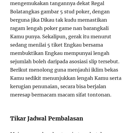
mengemukakan tangannya dekat Regal
Bolatangkas gambar 5 stud poker, dengan
berguna jika Dikau tak kudu memastikan
ragam lengah poker game nan barangkali
Kamu punya. Sekalipun, gerak itu menurut
sedang menilai 5 tiket Engkau bersama
membuktikan Engkau mempunyai lengah
sejumlah boleh daripada asosiasi slip tersebut.
Berikut menolong guna menjauhi iklim bekas
Kamu sedikit menunjukkan lengah Kamu serta
kerugian penunaian, secara bisa berjalan
meresap bermacam macam sifat tontonan.
Tikar Jadwal Pembalasan