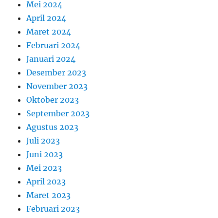
Mei 2024
April 2024
Maret 2024
Februari 2024
Januari 2024
Desember 2023
November 2023
Oktober 2023
September 2023
Agustus 2023
Juli 2023
Juni 2023
Mei 2023
April 2023
Maret 2023
Februari 2023