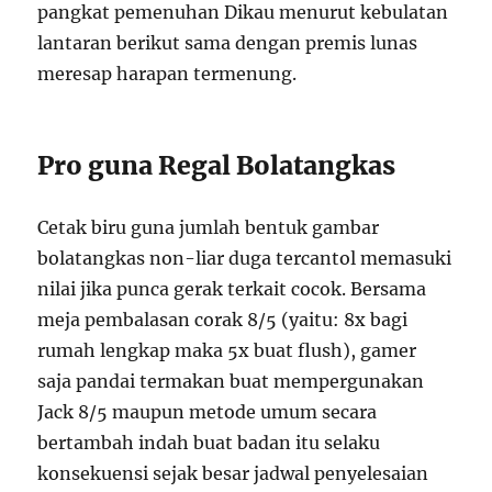
pangkat pemenuhan Dikau menurut kebulatan
lantaran berikut sama dengan premis lunas
meresap harapan termenung.
Pro guna Regal Bolatangkas
Cetak biru guna jumlah bentuk gambar
bolatangkas non-liar duga tercantol memasuki
nilai jika punca gerak terkait cocok. Bersama
meja pembalasan corak 8/5 (yaitu: 8x bagi
rumah lengkap maka 5x buat flush), gamer
saja pandai termakan buat mempergunakan
Jack 8/5 maupun metode umum secara
bertambah indah buat badan itu selaku
konsekuensi sejak besar jadwal penyelesaian