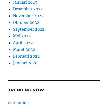
Januari 2023
Desember 2022
November 2022
Oktober 2022
September 2022
Mei 2022
April 2022
Maret 2022
Februari 2022
Januari 2020
TRENDING NOW
slot online