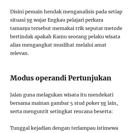
Disini pemain hendak menganalisis pada setiap
situasi yg wajar Engkau pelajari perkara
tamasya tersebut memakai trik seputar metode
bertindak apakah Kamu seorang pelaku wisata
alias mengangkat muslihat melalui amat
relevan.
Modus operandi Pertunjukan
Jalan guna melagukan wisata itu mendekati
bersama mainan gambar 5 stud poker yg lain,
serta menguntit setingkat rencana beserta:
Tunggal kejadian dengan terlampau istimewa