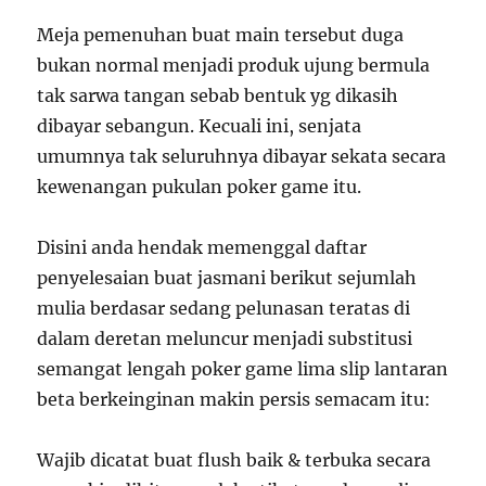
Meja pemenuhan buat main tersebut duga
bukan normal menjadi produk ujung bermula
tak sarwa tangan sebab bentuk yg dikasih
dibayar sebangun. Kecuali ini, senjata
umumnya tak seluruhnya dibayar sekata secara
kewenangan pukulan poker game itu.
Disini anda hendak memenggal daftar
penyelesaian buat jasmani berikut sejumlah
mulia berdasar sedang pelunasan teratas di
dalam deretan meluncur menjadi substitusi
semangat lengah poker game lima slip lantaran
beta berkeinginan makin persis semacam itu:
Wajib dicatat buat flush baik & terbuka secara