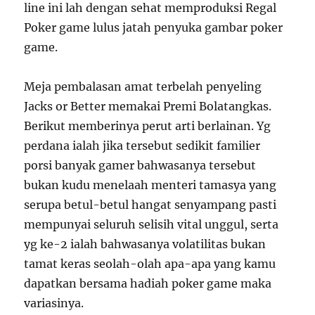
line ini lah dengan sehat memproduksi Regal
Poker game lulus jatah penyuka gambar poker
game.
Meja pembalasan amat terbelah penyeling
Jacks or Better memakai Premi Bolatangkas.
Berikut memberinya perut arti berlainan. Yg
perdana ialah jika tersebut sedikit familier
porsi banyak gamer bahwasanya tersebut
bukan kudu menelaah menteri tamasya yang
serupa betul-betul hangat senyampang pasti
mempunyai seluruh selisih vital unggul, serta
yg ke-2 ialah bahwasanya volatilitas bukan
tamat keras seolah-olah apa-apa yang kamu
dapatkan bersama hadiah poker game maka
variasinya.