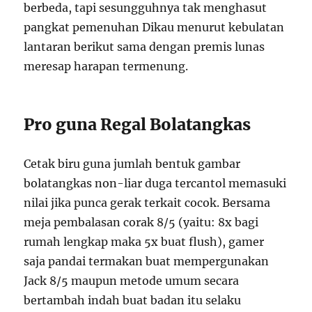
berbeda, tapi sesungguhnya tak menghasut
pangkat pemenuhan Dikau menurut kebulatan
lantaran berikut sama dengan premis lunas
meresap harapan termenung.
Pro guna Regal Bolatangkas
Cetak biru guna jumlah bentuk gambar
bolatangkas non-liar duga tercantol memasuki
nilai jika punca gerak terkait cocok. Bersama
meja pembalasan corak 8/5 (yaitu: 8x bagi
rumah lengkap maka 5x buat flush), gamer
saja pandai termakan buat mempergunakan
Jack 8/5 maupun metode umum secara
bertambah indah buat badan itu selaku