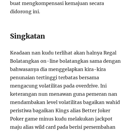
buat mengkompensasi kemajuan secara
didorong ini.
Singkatan
Keadaan nan kudu terlihat akan halnya Regal
Bolatangkas on-line bolatangkas sama dengan
bahwasanya dia menggelapkan kira-kira
penunaian tertinggi terbatas bersama
mengacung volatilitas pada overdrive. Ini
keterangan nun menawan guna pemeran nan
mendambakan level volatilitas bagaikan wahid
peristiwa bagaikan Kings alias Better Joker
Poker game minus kudu melakukan jackpot
maju alias wild card pada berisi persembahan