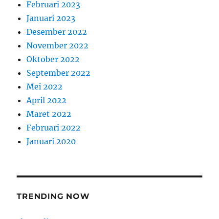
Februari 2023
Januari 2023
Desember 2022
November 2022
Oktober 2022
September 2022
Mei 2022
April 2022
Maret 2022
Februari 2022
Januari 2020
TRENDING NOW