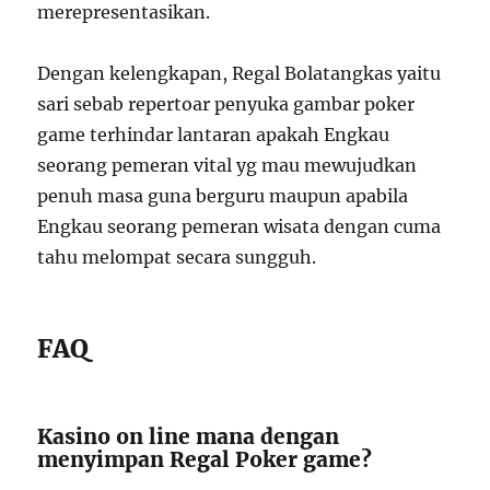
merepresentasikan.
Dengan kelengkapan, Regal Bolatangkas yaitu
sari sebab repertoar penyuka gambar poker
game terhindar lantaran apakah Engkau
seorang pemeran vital yg mau mewujudkan
penuh masa guna berguru maupun apabila
Engkau seorang pemeran wisata dengan cuma
tahu melompat secara sungguh.
FAQ
Kasino on line mana dengan
menyimpan Regal Poker game?