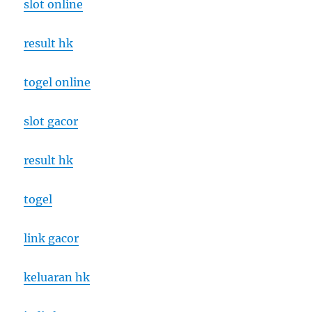
slot online
result hk
togel online
slot gacor
result hk
togel
link gacor
keluaran hk