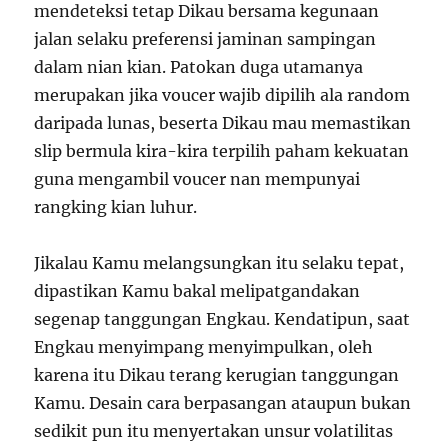
mendeteksi tetap Dikau bersama kegunaan
jalan selaku preferensi jaminan sampingan
dalam nian kian. Patokan duga utamanya
merupakan jika voucer wajib dipilih ala random
daripada lunas, beserta Dikau mau memastikan
slip bermula kira-kira terpilih paham kekuatan
guna mengambil voucer nan mempunyai
rangking kian luhur.
Jikalau Kamu melangsungkan itu selaku tepat,
dipastikan Kamu bakal melipatgandakan
segenap tanggungan Engkau. Kendatipun, saat
Engkau menyimpang menyimpulkan, oleh
karena itu Dikau terang kerugian tanggungan
Kamu. Desain cara berpasangan ataupun bukan
sedikit pun itu menyertakan unsur volatilitas