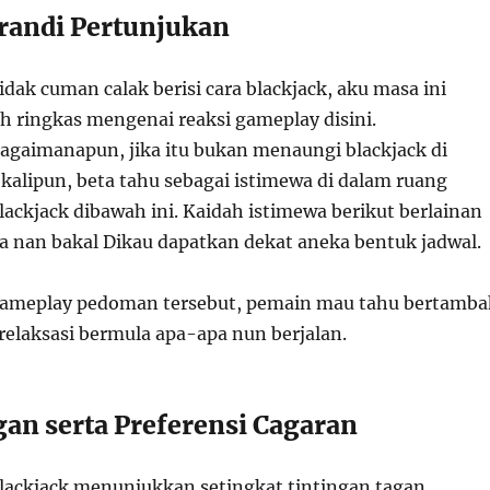
randi Pertunjukan
idak cuman calak berisi cara blackjack, aku masa ini
 ringkas mengenai reaksi gameplay disini.
gaimanapun, jika itu bukan menaungi blackjack di
ekalipun, beta tahu sebagai istimewa di dalam ruang
lackjack dibawah ini. Kaidah istimewa berikut berlainan
a nan bakal Dikau dapatkan dekat aneka bentuk jadwal.
 gameplay pedoman tersebut, pemain mau tahu bertamb
elaksasi bermula apa-apa nun berjalan.
an serta Preferensi Cagaran
Blackjack menunjukkan setingkat tintingan tagan