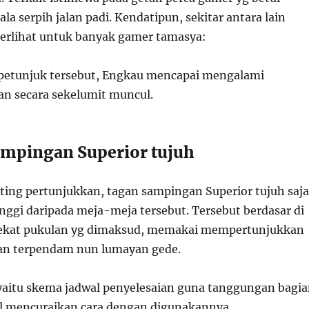
ala serpih jalan padi. Kendatipun, sekitar antara lain
terlihat untuk banyak gamer tamasya:
petunjuk tersebut, Engkau mencapai mengalami
gan secara sekelumit muncul.
mpingan Superior tujuh
nting pertunjukkan, tagan sampingan Superior tujuh saja
tinggi daripada meja-meja tersebut. Tersebut berdasar di
 dekat pukulan yg dimaksud, memakai mempertunjukkan
an terpendam nun lumayan gede.
aitu skema jadwal penyelesaian guna tanggungan bagi
al mencuraikan cara dengan digunakannya.