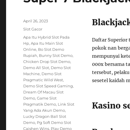
Blackjack
Posted
April 26, 2023
on
Categories
Slot Gacor
Tags
Apa Itu Hybrid Slot Pada
Daftar Superior
Hp
,
Apa Itu Main Slot
pokok nan berga
Online
,
Bo Slot Demo
Rupiah
,
Bunny Slot Demo
,
mempunyai keter
Chicken Drop Slot Demo
,
000x bersama tan
Demo All Slot
,
Demo Slot
tersebut, pelaku
Machine
,
Demo Slot
Pragmatic Wild West
,
sesetel kaidah 
Demo Slot Speed Gaming
,
Dream Of Macau Slot
Demo
,
Game Slot
Kasino se
Pragmatik Demo
,
Link Slot
Yang Ada Akun Demo
,
Lucky Dragon Ball Slot
Demo
,
Pg Soft Demo Slot
Caishen Wins
,
Play Demo