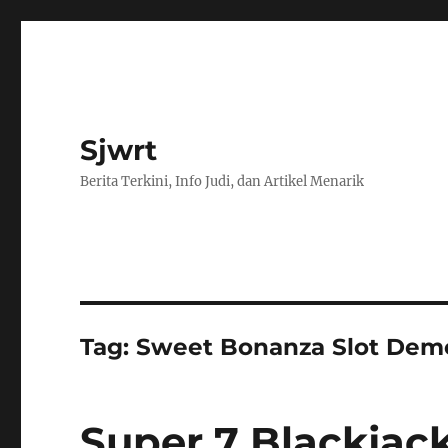
Sjwrt
Berita Terkini, Info Judi, dan Artikel Menarik
Tag:
Sweet Bonanza Slot Dem
Super 7 Blackjack