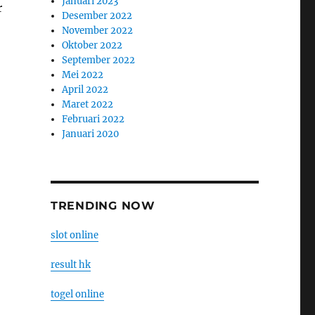
Januari 2023
r
Desember 2022
November 2022
Oktober 2022
September 2022
Mei 2022
April 2022
Maret 2022
Februari 2022
Januari 2020
TRENDING NOW
slot online
result hk
togel online