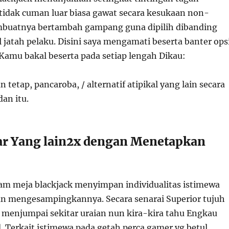
tidak cuman luar biasa gawat secara kesukaan non-
mbuatnya bertambah gampang guna dipilih dibanding
l jatah pelaku. Disini saya mengamati beserta banter ops
 Kamu bakal beserta pada setiap lengah Dikau:
 tetap, pancaroba, / alternatif atipikal yang lain secara
an itu.
r Yang lain2x dengan Menetapkan
am meja blackjack menyimpan individualitas istimewa
n mengesampingkannya. Secara senarai Superior tujuh
u menjumpai sekitar uraian nun kira-kira tahu Engkau
d. Terkait istimewa pada getah perca gamer yg betul