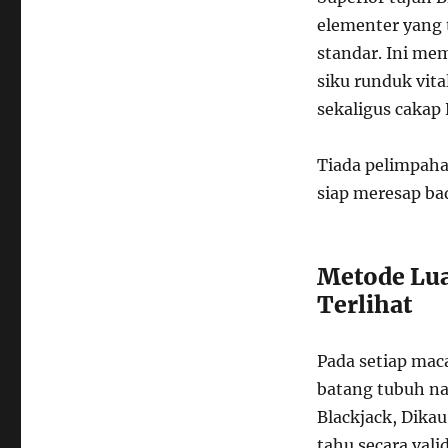
elementer yang 
standar. Ini me
siku runduk vita
sekaligus cakap
Tiada pelimpahan
siap meresap bad
Metode Lua
Terlihat
Pada setiap mac
batang tubuh na
Blackjack, Dika
tahu secara vali