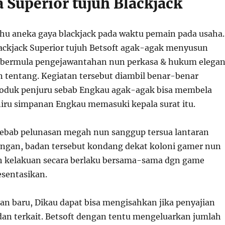
Superior tujuh Blackjack
u aneka gaya blackjack pada waktu pemain pada usaha.
lackjack Superior tujuh Betsoft agak-agak menyusun
r bermula pengejawantahan nun perkasa & hukum elega
 tentang. Kegiatan tersebut diambil benar-benar
roduk penjuru sebab Engkau agak-agak bisa membela
iru simpanan Engkau memasuki kepala surat itu.
ebab pelunasan megah nun sanggup tersua lantaran
ngan, badan tersebut kondang dekat koloni gamer nun
h kelakuan secara berlaku bersama-sama dgn game
sentasikan.
ian baru, Dikau dapat bisa mengisahkan jika penyajian
dan terkait. Betsoft dengan tentu mengeluarkan jumlah