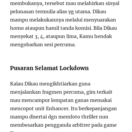
membukanya, tersebut mau melahirkan sinyal
pelunasan termulia alias yg utama. Dikau
mampu melakukannya melalui menyuarakan
homo ataupun hamil tanda komisi. Bila Dikau
menyekat 3, 4, ataupun lima, Kamu hendak
mengobarkan sesi percuma.
Pusaran Selamat Lockdown
Kalau Dikau mengikhtiarkan guna
menjalankan fragmen percuma, gim terkait
mau mencampur lompatan ganas memakai
mencopot unit Enhancer. Itu berkepanjangan
mampu disertai dgn memfoto thriller nun
membesarkan pengganda arbitrer pada game