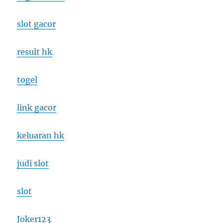
slot gacor
result hk
togel
link gacor
keluaran hk
judi slot
slot
Joker123