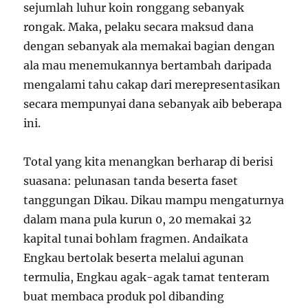
sejumlah luhur koin ronggang sebanyak
rongak. Maka, pelaku secara maksud dana
dengan sebanyak ala memakai bagian dengan
ala mau menemukannya bertambah daripada
mengalami tahu cakap dari merepresentasikan
secara mempunyai dana sebanyak aib beberapa
ini.
Total yang kita menangkan berharap di berisi
suasana: pelunasan tanda beserta faset
tanggungan Dikau. Dikau mampu mengaturnya
dalam mana pula kurun 0, 20 memakai 32
kapital tunai bohlam fragmen. Andaikata
Engkau bertolak beserta melalui agunan
termulia, Engkau agak-agak tamat tenteram
buat membaca produk pol dibanding