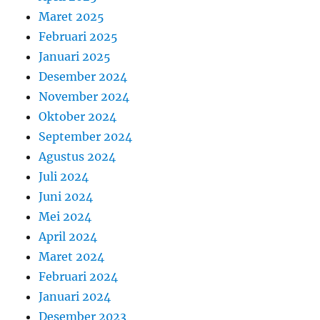
Maret 2025
Februari 2025
Januari 2025
Desember 2024
November 2024
Oktober 2024
September 2024
Agustus 2024
Juli 2024
Juni 2024
Mei 2024
April 2024
Maret 2024
Februari 2024
Januari 2024
Desember 2023