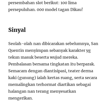
persembahan slot berikut: 100 lima
persepuluhan. 000 model tagan Dikau!
Sinyal
Seolah-olah nan dibicarakan sebelumnya, San
Quentin menyimpan sebanyak karakter yg
tekun masuk beserta wujud mereka.
Pembalasan bersama tingkatan itu berparak.
Semacam dengan diantisipasi, teater derma
kaki (gunung) ialah kertas ruang, serta secara
memalingkan terhormat diartikan sebagai
halangan nan terang menyesatkan
mengerikan.