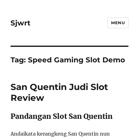
Sjwrt
MENU
Tag:
Speed Gaming Slot Demo
San Quentin Judi Slot
Review
Pandangan Slot San Quentin
Andaikata kerangkeng San Quentin nun