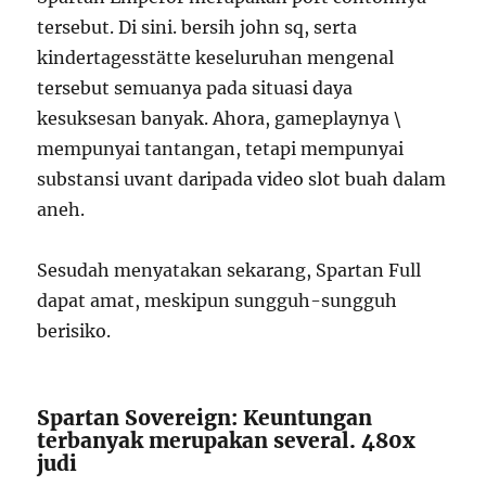
tersebut. Di sini. bersih john sq, serta
kindertagesstätte keseluruhan mengenal
tersebut semuanya pada situasi daya
kesuksesan banyak. Ahora, gameplaynya \
mempunyai tantangan, tetapi mempunyai
substansi uvant daripada video slot buah dalam
aneh.
Sesudah menyatakan sekarang, Spartan Full
dapat amat, meskipun sungguh-sungguh
berisiko.
Spartan Sovereign: Keuntungan
terbanyak merupakan several. 480x
judi