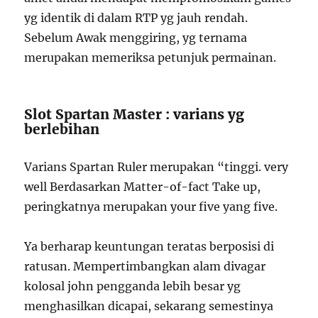
yg identik di dalam RTP yg jauh rendah.
Sebelum Awak menggiring, yg ternama
merupakan memeriksa petunjuk permainan.
Slot Spartan Master : varians yg
berlebihan
Varians Spartan Ruler merupakan “tinggi. very
well Berdasarkan Matter-of-fact Take up,
peringkatnya merupakan your five yang five.
Ya berharap keuntungan teratas berposisi di
ratusan. Mempertimbangkan alam divagar
kolosal john pengganda lebih besar yg
menghasilkan dicapai, sekarang semestinya