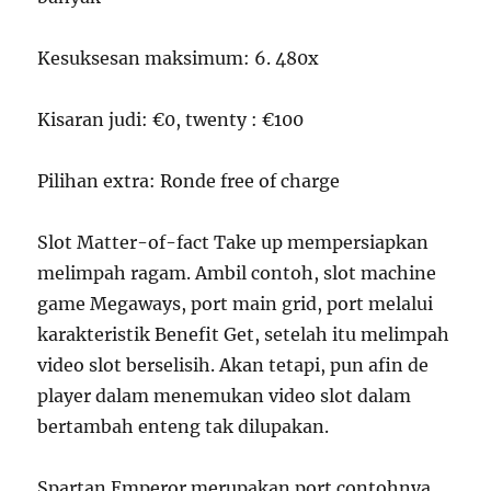
Kesuksesan maksimum: 6. 480x
Kisaran judi: €0, twenty : €100
Pilihan extra: Ronde free of charge
Slot Matter-of-fact Take up mempersiapkan
melimpah ragam. Ambil contoh, slot machine
game Megaways, port main grid, port melalui
karakteristik Benefit Get, setelah itu melimpah
video slot berselisih. Akan tetapi, pun afin de
player dalam menemukan video slot dalam
bertambah enteng tak dilupakan.
Spartan Emperor merupakan port contohnya