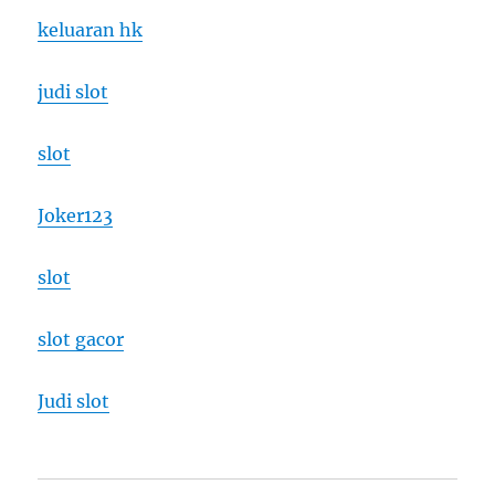
keluaran hk
judi slot
slot
Joker123
slot
slot gacor
Judi slot