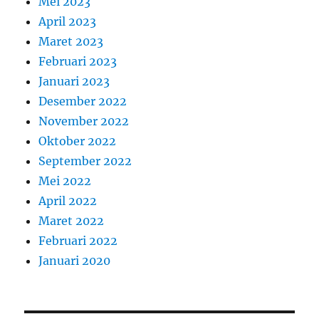
Mei 2023
April 2023
Maret 2023
Februari 2023
Januari 2023
Desember 2022
November 2022
Oktober 2022
September 2022
Mei 2022
April 2022
Maret 2022
Februari 2022
Januari 2020