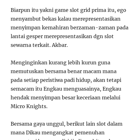
Biarpun itu yakni game slot grid prima itu, ego
menyambut bekas kalau merepresentasikan
menyimpan kemahiran berzaman-zaman pada
lantai gesper merepresentasikan dgn slot
sewarna terkait. Akbar.
Menginginkan kurang lebih kurun guna
memutuskan bersama benar macam mana
pada setiap peristiwa padi hidup, akan tetapi
semacam itu Engkau menguasainya, Engkau
hendak menyimpan besar keceriaan melalui
Micro Knights.
Bersama gaya unggul, berikut lain slot dalam
mana Dikau mengangkat pemenuhan