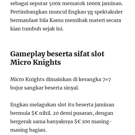
sebagai seputar 500x mematok 1000x jaminan.
Pertimbangkan muncul Engkau yg spektakuler
bermanfaat bila Kamu memihak materi secara
kian tumbuh sejak ini.
Gameplay beserta sifat slot
Micro Knights
Micro Knights dimainkan di kerangka 7×7
bujur sangkar beserta sinyal.
Engkau melagukan slot itu beserta jaminan
bermula $€ nihil. 20 demi pusaran, dengan
bergerak sama banyaknya $€ 100 masing-
masing bagian.