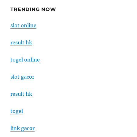
TRENDING NOW
slot online
result hk
togel online
slot gacor
result hk
togel
link gacor