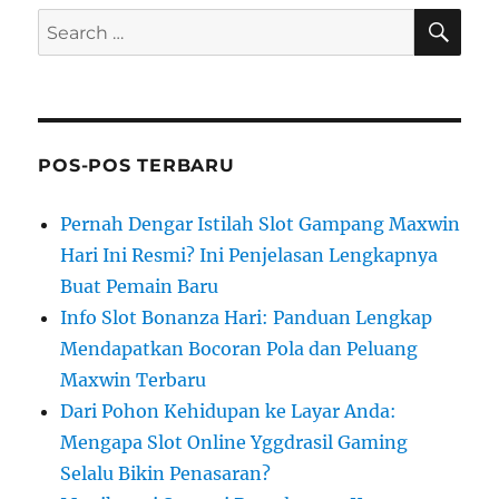
SE
Search
for:
POS-POS TERBARU
Pernah Dengar Istilah Slot Gampang Maxwin
Hari Ini Resmi? Ini Penjelasan Lengkapnya
Buat Pemain Baru
Info Slot Bonanza Hari: Panduan Lengkap
Mendapatkan Bocoran Pola dan Peluang
Maxwin Terbaru
Dari Pohon Kehidupan ke Layar Anda:
Mengapa Slot Online Yggdrasil Gaming
Selalu Bikin Penasaran?