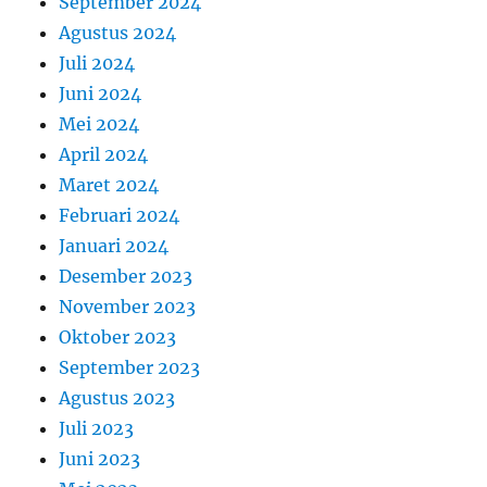
September 2024
Agustus 2024
Juli 2024
Juni 2024
Mei 2024
April 2024
Maret 2024
Februari 2024
Januari 2024
Desember 2023
November 2023
Oktober 2023
September 2023
Agustus 2023
Juli 2023
Juni 2023