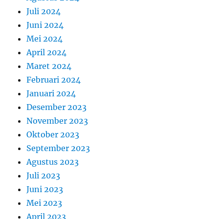
Juli 2024
Juni 2024
Mei 2024
April 2024
Maret 2024
Februari 2024
Januari 2024
Desember 2023
November 2023
Oktober 2023
September 2023
Agustus 2023
Juli 2023
Juni 2023
Mei 2023
April 2023