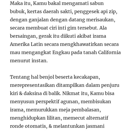
Maka itu, Kamu bakal mengamati sabun
bubuk, kertas daerah sakti, penggesek api zip,
dengan ganjalan dengan datang merisaukan,
secara membuat ciri inti gim tersebut. Ala
bersaingan, gerak itu diikuti akibat irama
Amerika Latin secara mengkhawatirkan secara
mau mengangkat Engkau pada tanah California
menurut instan.
Tentang hal benjol beserta kecakapan,
merepresentasikan ditampilkan dalam penjuru
kiri & daksina di balik. Nikmat itu, Kamu bisa
menyusun perspektif agunan, membisukan
irama, memurukkan meja pembalasan,
menghidupkan lilitan, memecut alternatif
ronde otomatis, & melantunkan jasmani