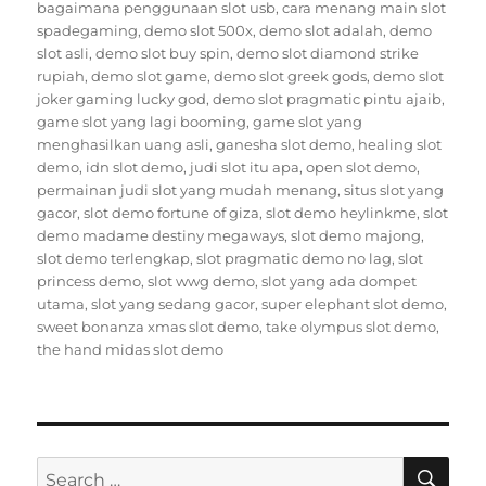
bagaimana penggunaan slot usb
,
cara menang main slot
spadegaming
,
demo slot 500x
,
demo slot adalah
,
demo
slot asli
,
demo slot buy spin
,
demo slot diamond strike
rupiah
,
demo slot game
,
demo slot greek gods
,
demo slot
joker gaming lucky god
,
demo slot pragmatic pintu ajaib
,
game slot yang lagi booming
,
game slot yang
menghasilkan uang asli
,
ganesha slot demo
,
healing slot
demo
,
idn slot demo
,
judi slot itu apa
,
open slot demo
,
permainan judi slot yang mudah menang
,
situs slot yang
gacor
,
slot demo fortune of giza
,
slot demo heylinkme
,
slot
demo madame destiny megaways
,
slot demo majong
,
slot demo terlengkap
,
slot pragmatic demo no lag
,
slot
princess demo
,
slot wwg demo
,
slot yang ada dompet
utama
,
slot yang sedang gacor
,
super elephant slot demo
,
sweet bonanza xmas slot demo
,
take olympus slot demo
,
the hand midas slot demo
SE
Search