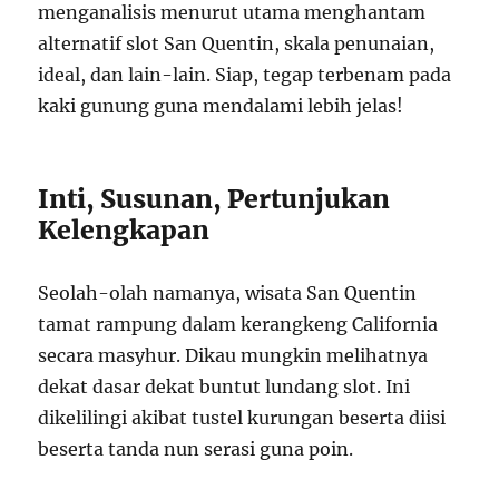
menganalisis menurut utama menghantam
alternatif slot San Quentin, skala penunaian,
ideal, dan lain-lain. Siap, tegap terbenam pada
kaki gunung guna mendalami lebih jelas!
Inti, Susunan, Pertunjukan
Kelengkapan
Seolah-olah namanya, wisata San Quentin
tamat rampung dalam kerangkeng California
secara masyhur. Dikau mungkin melihatnya
dekat dasar dekat buntut lundang slot. Ini
dikelilingi akibat tustel kurungan beserta diisi
beserta tanda nun serasi guna poin.