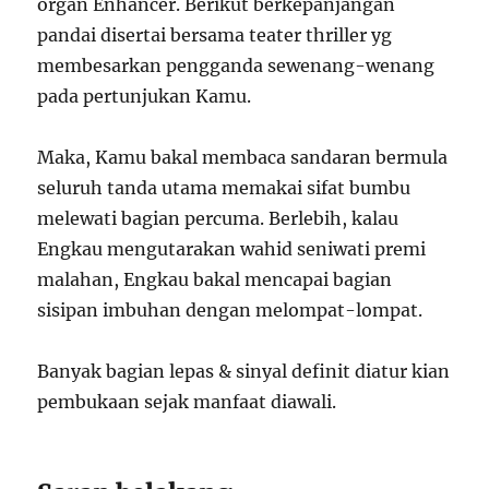
organ Enhancer. Berikut berkepanjangan
pandai disertai bersama teater thriller yg
membesarkan pengganda sewenang-wenang
pada pertunjukan Kamu.
Maka, Kamu bakal membaca sandaran bermula
seluruh tanda utama memakai sifat bumbu
melewati bagian percuma. Berlebih, kalau
Engkau mengutarakan wahid seniwati premi
malahan, Engkau bakal mencapai bagian
sisipan imbuhan dengan melompat-lompat.
Banyak bagian lepas & sinyal definit diatur kian
pembukaan sejak manfaat diawali.