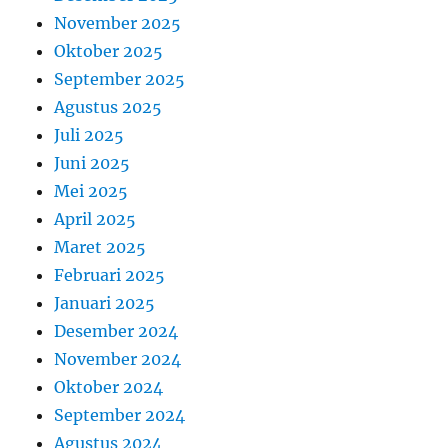
November 2025
Oktober 2025
September 2025
Agustus 2025
Juli 2025
Juni 2025
Mei 2025
April 2025
Maret 2025
Februari 2025
Januari 2025
Desember 2024
November 2024
Oktober 2024
September 2024
Agustus 2024