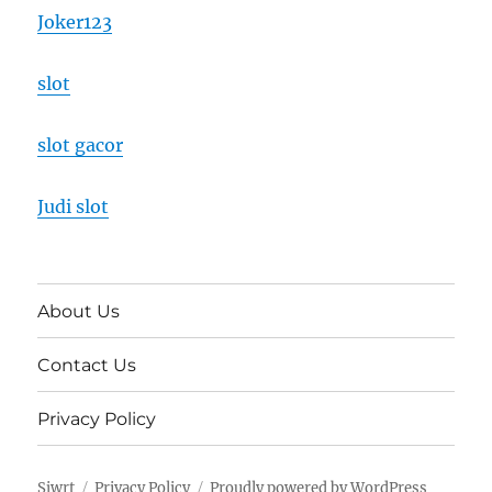
Joker123
slot
slot gacor
Judi slot
About Us
Contact Us
Privacy Policy
Sjwrt
Privacy Policy
Proudly powered by WordPress