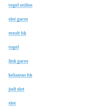
togel online
slot gacor
result hk
togel
link gacor
keluaran hk
judi slot
slot