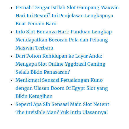
Pernah Dengar Istilah Slot Gampang Maxwin
Hari Ini Resmi? Ini Penjelasan Lengkapnya
Buat Pemain Baru
Info Slot Bonanza Hari: Panduan Lengkap
Mendapatkan Bocoran Pola dan Peluang
Maxwin Terbaru
Dari Pohon Kehidupan ke Layar Anda:
Mengapa Slot Online Yggdrasil Gaming
Selalu Bikin Penasaran?
Menikmati Sensasi Petualangan Kuno
dengan Ulasan Doom Of Egypt Slot yang
Bikin Ketagihan
Seperti Apa Sih Sensasi Main Slot Netent
The Invisible Man? Yuk Intip Ulasannya!