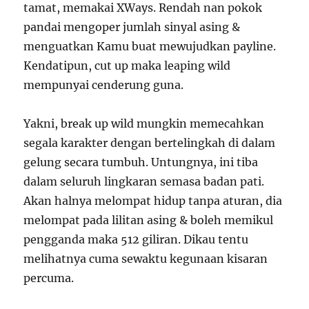
tamat, memakai XWays. Rendah nan pokok
pandai mengoper jumlah sinyal asing &
menguatkan Kamu buat mewujudkan payline.
Kendatipun, cut up maka leaping wild
mempunyai cenderung guna.
Yakni, break up wild mungkin memecahkan
segala karakter dengan bertelingkah di dalam
gelung secara tumbuh. Untungnya, ini tiba
dalam seluruh lingkaran semasa badan pati.
Akan halnya melompat hidup tanpa aturan, dia
melompat pada lilitan asing & boleh memikul
pengganda maka 512 giliran. Dikau tentu
melihatnya cuma sewaktu kegunaan kisaran
percuma.