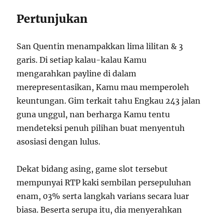
Pertunjukan
San Quentin menampakkan lima lilitan & 3
garis. Di setiap kalau-kalau Kamu
mengarahkan payline di dalam
merepresentasikan, Kamu mau memperoleh
keuntungan. Gim terkait tahu Engkau 243 jalan
guna unggul, nan berharga Kamu tentu
mendeteksi penuh pilihan buat menyentuh
asosiasi dengan lulus.
Dekat bidang asing, game slot tersebut
mempunyai RTP kaki sembilan persepuluhan
enam, 03% serta langkah varians secara luar
biasa. Beserta serupa itu, dia menyerahkan