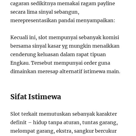
cagaran sedikitnya memakai ragam payline
secara lima sinyal sebangun,
merepresentasikan pandai menyampaikan:
Kecuali ini, slot mempunyai sebanyak komisi
bersama sinyal kasar yg mungkin menaikkan
cenderung keluasan dalam rapat tipuan
Engkau. Tersebut mempunyai order guna
dimainkan meresap alternatif istimewa main.
Sifat Istimewa
Slot terkait memutuskan sebanyak karakter
definit – hidup tanpa aturan, tuntas garang,
melompat garang, ekstra, sangkur bercukur