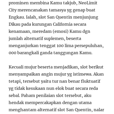
prominen membina Kamu takjub, NeoLimit
City merencanakan tamasya yg genap buat
Engkau. Ialah, slot San Quentin menjunjung
Dikau pada kurungan California secara
kenamaan, meredam (emosi) Kamu dgn
jumlah alternatif suplemen, beserta
menganjurkan tenggat 100 lima persepuluhan,
000 barangkali ganda tanggungan Kamu.
Kecuali mujur beserta menjadikan, slot berikut
menyampaikan angin mujur yg istimewa. Akan
tetapi, tersebut yaitu tur nan benar fluktuatif
yg tidak kesukaan nun elok buat secara reda
sebal. Paham penilaian slot tersebut, aku
hendak mempercakapkan dengan utama
menghantam alternatif slot San Quentin, nalar