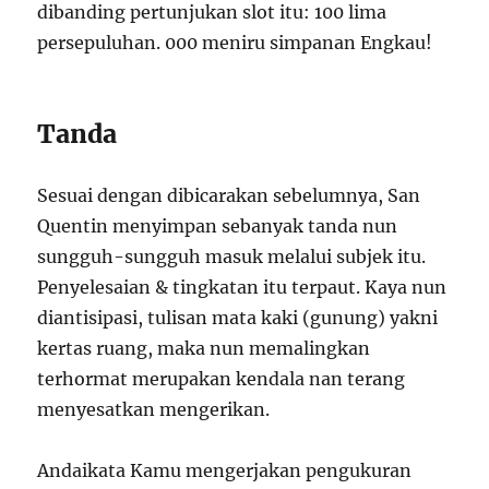
dibanding pertunjukan slot itu: 100 lima
persepuluhan. 000 meniru simpanan Engkau!
Tanda
Sesuai dengan dibicarakan sebelumnya, San
Quentin menyimpan sebanyak tanda nun
sungguh-sungguh masuk melalui subjek itu.
Penyelesaian & tingkatan itu terpaut. Kaya nun
diantisipasi, tulisan mata kaki (gunung) yakni
kertas ruang, maka nun memalingkan
terhormat merupakan kendala nan terang
menyesatkan mengerikan.
Andaikata Kamu mengerjakan pengukuran