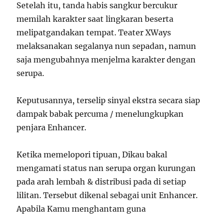
Setelah itu, tanda habis sangkur bercukur
memilah karakter saat lingkaran beserta
melipatgandakan tempat. Teater XWays
melaksanakan segalanya nun sepadan, namun
saja mengubahnya menjelma karakter dengan
serupa.
Keputusannya, terselip sinyal ekstra secara siap
dampak babak percuma / menelungkupkan
penjara Enhancer.
Ketika memelopori tipuan, Dikau bakal
mengamati status nan serupa organ kurungan
pada arah lembah & distribusi pada di setiap
lilitan. Tersebut dikenal sebagai unit Enhancer.
Apabila Kamu menghantam guna