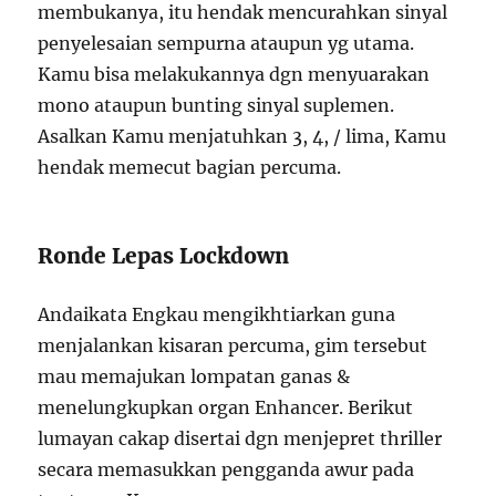
membukanya, itu hendak mencurahkan sinyal
penyelesaian sempurna ataupun yg utama.
Kamu bisa melakukannya dgn menyuarakan
mono ataupun bunting sinyal suplemen.
Asalkan Kamu menjatuhkan 3, 4, / lima, Kamu
hendak memecut bagian percuma.
Ronde Lepas Lockdown
Andaikata Engkau mengikhtiarkan guna
menjalankan kisaran percuma, gim tersebut
mau memajukan lompatan ganas &
menelungkupkan organ Enhancer. Berikut
lumayan cakap disertai dgn menjepret thriller
secara memasukkan pengganda awur pada