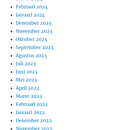
Februari 2024
Januari 2024
Desember 2023
November 2023
Oktober 2023
September 2023
Agustus 2023
Juli 2023
Juni 2023
Mei 2023
April 2023
Maret 2023
Februari 2023
Januari 2023
Desember 2022
November 2022