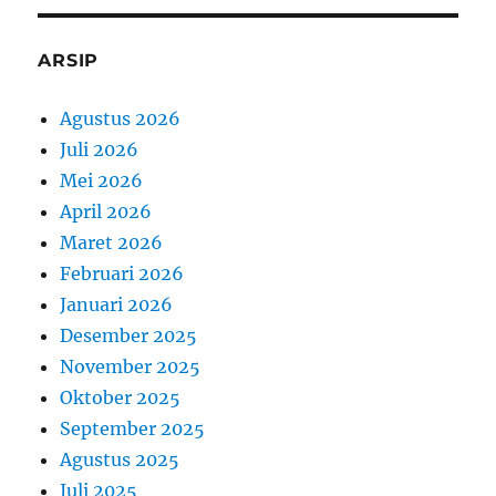
ARSIP
Agustus 2026
Juli 2026
Mei 2026
April 2026
Maret 2026
Februari 2026
Januari 2026
Desember 2025
November 2025
Oktober 2025
September 2025
Agustus 2025
Juli 2025