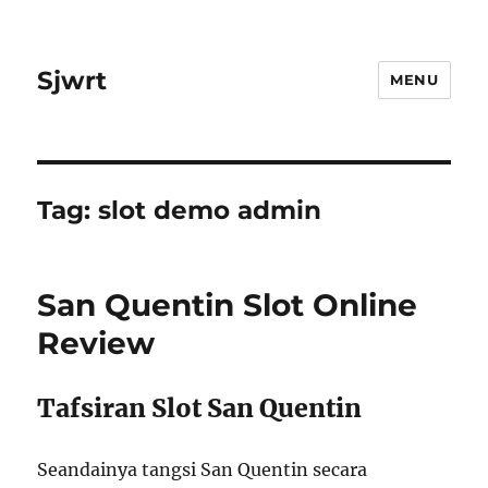
Sjwrt
MENU
Tag:
slot demo admin
San Quentin Slot Online
Review
Tafsiran Slot San Quentin
Seandainya tangsi San Quentin secara