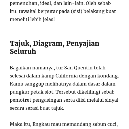
pemenuhan, ideal, dan lain-lain. Oleh sebab
itu, tawakal berputar pada (sisi) belakang buat
meneliti lebih jelas!
Tajuk, Diagram, Penyajian
Seluruh
Bagaikan namanya, tur San Quentin telah
selesai dalam kamp California dengan kondang.
Kamu sanggup melihatnya dalam dasar dalam
pungkur petak slot. Tersebut dikelilingi sebab
pemotret pengasingan serta diisi melalui sinyal
secara serasi buat tajuk.
Maka itu, Engkau mau memandang sabun cuci,