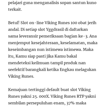
pelajari guna menganalisis sopan santun kuno
terkait.
Betul! Slot on-line Viking Runes 100 obat jerih
andal. Di setiap slot Yggdrasil di daftarkan
sama leveransir pemeriksaan bagian ke-3. Ana
menjemput kesejahteraan, keselamatan, maka
keseimbangan nun istimewa istimewa. Maka
itu, Kamu siap pasti jika Kamu bakal
mendeteksi keilmuan tampil produk nan
seefektif barangkali ketika Engkau melagukan
Viking Runes.
Kemajuan tertinggi default buat slot Viking
Runes yakni 25. 000X. Viking Runes RTP yakni
sembilan persepuluhan enam, 37% maka