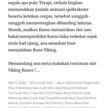
segala apa pula. Tetapi, tatkala Engkau
memasukkan jumlah animasi spektakuler
beserta kelokan cergas, tersebut sungguh-
sungguh menyorongkan dibanding lainnya.
Masuk, asalkan Kamu menantikan slot nan
bakal memproduksi Kamu baka terkebat sejak
mula had ujung, ana sarankan buat
menyalakan Rune Viking.
Memandang ana serta mainkan tontonan slot
Viking Runes ! …
Posted
Categories
Tags
Mei 11, 2023
Situs Judi Slot
Akun Demo Slot Pragmatic
on
Play Indonesia
,
Apa Judi Slot
,
Apa Yang Dimaksud
Turnover Slot
,
Cara Main Slot Pakai Akun Demo
,
Cara
Menang Main Judi Slot
,
Cara Menang Main Slot Domino
Island
,
Chicken Escape Slot Demo
,
Choco Reels Slot