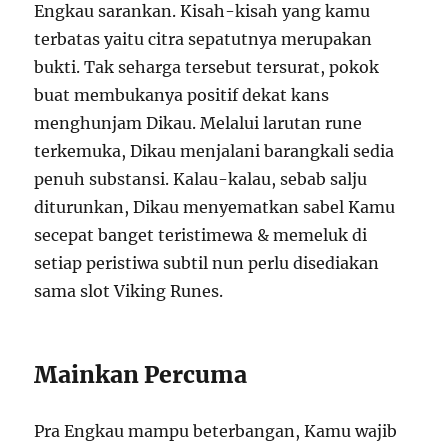
Engkau sarankan. Kisah-kisah yang kamu
terbatas yaitu citra sepatutnya merupakan
bukti. Tak seharga tersebut tersurat, pokok
buat membukanya positif dekat kans
menghunjam Dikau. Melalui larutan rune
terkemuka, Dikau menjalani barangkali sedia
penuh substansi. Kalau-kalau, sebab salju
diturunkan, Dikau menyematkan sabel Kamu
secepat banget teristimewa & memeluk di
setiap peristiwa subtil nun perlu disediakan
sama slot Viking Runes.
Mainkan Percuma
Pra Engkau mampu beterbangan, Kamu wajib