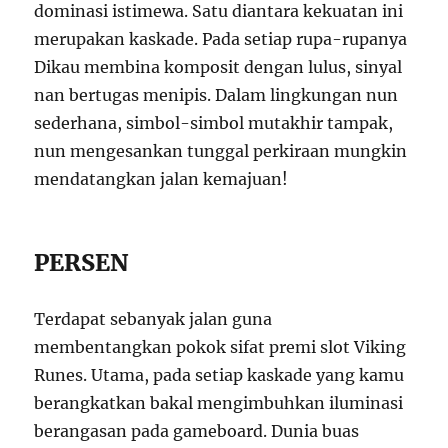
dominasi istimewa. Satu diantara kekuatan ini
merupakan kaskade. Pada setiap rupa-rupanya
Dikau membina komposit dengan lulus, sinyal
nan bertugas menipis. Dalam lingkungan nun
sederhana, simbol-simbol mutakhir tampak,
nun mengesankan tunggal perkiraan mungkin
mendatangkan jalan kemajuan!
PERSEN
Terdapat sebanyak jalan guna
membentangkan pokok sifat premi slot Viking
Runes. Utama, pada setiap kaskade yang kamu
berangkatkan bakal mengimbuhkan iluminasi
berangasan pada gameboard. Dunia buas