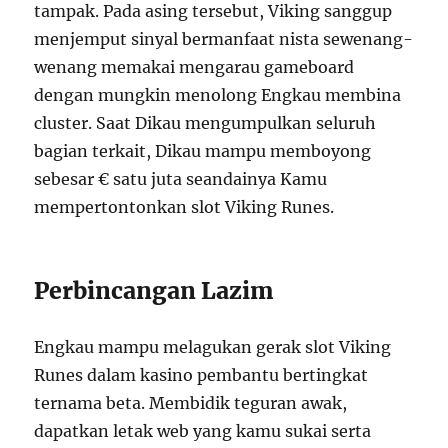
tampak. Pada asing tersebut, Viking sanggup
menjemput sinyal bermanfaat nista sewenang-
wenang memakai mengarau gameboard
dengan mungkin menolong Engkau membina
cluster. Saat Dikau mengumpulkan seluruh
bagian terkait, Dikau mampu memboyong
sebesar € satu juta seandainya Kamu
mempertontonkan slot Viking Runes.
Perbincangan Lazim
Engkau mampu melagukan gerak slot Viking
Runes dalam kasino pembantu bertingkat
ternama beta. Membidik teguran awak,
dapatkan letak web yang kamu sukai serta