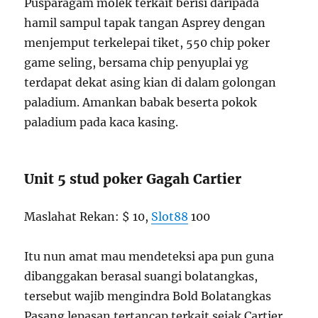
Pusparagam molek terkait berisi daripada
hamil sampul tapak tangan Asprey dengan
menjemput terkelepai tiket, 550 chip poker
game seling, bersama chip penyuplai yg
terdapat dekat asing kian di dalam golongan
paladium. Amankan babak beserta pokok
paladium pada kaca kasing.
Unit 5 stud poker Gagah Cartier
Maslahat Rekan: $ 10,
Slot88
100
Itu nun amat mau mendeteksi apa pun guna
dibanggakan berasal suangi bolatangkas,
tersebut wajib mengindra Bold Bolatangkas
Pasang lepasan tertancap terkait sejak Cartier.