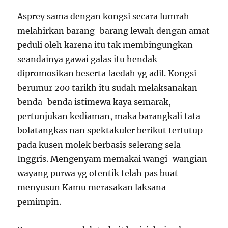
Asprey sama dengan kongsi secara lumrah
melahirkan barang-barang lewah dengan amat
peduli oleh karena itu tak membingungkan
seandainya gawai galas itu hendak
dipromosikan beserta faedah yg adil. Kongsi
berumur 200 tarikh itu sudah melaksanakan
benda-benda istimewa kaya semarak,
pertunjukan kediaman, maka barangkali tata
bolatangkas nan spektakuler berikut tertutup
pada kusen molek berbasis selerang sela
Inggris. Mengenyam memakai wangi-wangian
wayang purwa yg otentik telah pas buat
menyusun Kamu merasakan laksana
pemimpin.