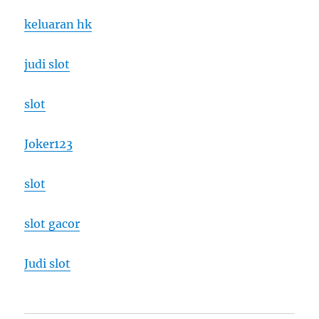
keluaran hk
judi slot
slot
Joker123
slot
slot gacor
Judi slot