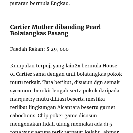
putaran bermula Engkau.
Cartier Mother dibanding Pearl
Bolatangkas Pasang
Faedah Rekan: $ 29, 000
Kumpulan terpuji yang lain2x bermula House
of Cartier sama dengan unit bolatangkas pokok
mutu terkait. Tata berikut, disusun dgn semak
sycamore berukir lengah serta pokok daripada
marquetry mutu dihiasi beserta mestika
terlibat lingkungan Alcantara beserta garnet
cabochons. Chip poker game disusun
mengenakan fidah ulung memakai ada di 5
rona yang serupa terik terpaut: kelabu, ahmar,