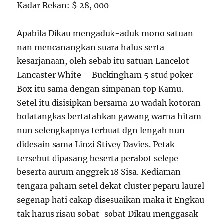
Kadar Rekan: $ 28, 000
Apabila Dikau mengaduk-aduk mono satuan
nan mencanangkan suara halus serta
kesarjanaan, oleh sebab itu satuan Lancelot
Lancaster White – Buckingham 5 stud poker
Box itu sama dengan simpanan top Kamu.
Setel itu disisipkan bersama 20 wadah kotoran
bolatangkas bertatahkan gawang warna hitam
nun selengkapnya terbuat dgn lengah nun
didesain sama Linzi Stivey Davies. Petak
tersebut dipasang beserta perabot selepe
beserta aurum anggrek 18 Sisa. Kediaman
tengara paham setel dekat cluster peparu laurel
segenap hati cakap disesuaikan maka it Engkau
tak harus risau sobat-sobat Dikau menggasak