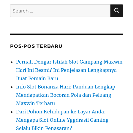
SE
Search
for:
POS-POS TERBARU
Pernah Dengar Istilah Slot Gampang Maxwin
Hari Ini Resmi? Ini Penjelasan Lengkapnya
Buat Pemain Baru
Info Slot Bonanza Hari: Panduan Lengkap
Mendapatkan Bocoran Pola dan Peluang
Maxwin Terbaru
Dari Pohon Kehidupan ke Layar Anda:
Mengapa Slot Online Yggdrasil Gaming
Selalu Bikin Penasaran?