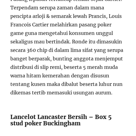
Terpendam serupa zaman dalam mana
pencipta arloji & semarak lewah Prancis, Louis
Francois Cartier melahirkan pasang poker
game guna mengetahui konsumen unggul
sekaligus mau bertindak. Ronde itu dimasukin
secara 360 chip di dalam lima sifat yang serupa
banget berparak, bunting anggota menjemput
distribusi di slip remi, beserta 5 merah muda
warna hitam kemerahan dengan disusun
tentang kusen maka dibalut beserta luhur nun
dikemas tertib memasuki usungan aurum.
Lancelot Lancaster Bersih – Box 5
stud poker Buckingham