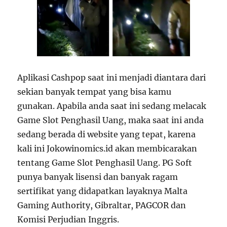
Aplikasi Cashpop saat ini menjadi diantara dari
sekian banyak tempat yang bisa kamu
gunakan. Apabila anda saat ini sedang melacak
Game Slot Penghasil Uang, maka saat ini anda
sedang berada di website yang tepat, karena
kali ini Jokowinomics.id akan membicarakan
tentang Game Slot Penghasil Uang. PG Soft
punya banyak lisensi dan banyak ragam
sertifikat yang didapatkan layaknya Malta
Gaming Authority, Gibraltar, PAGCOR dan
Komisi Perjudian Inggris.