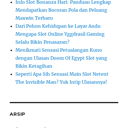
Info Slot Bonanza Hari: Panduan Lengkap
Mendapatkan Bocoran Pola dan Peluang
Maxwin Terbaru
Dari Pohon Kehidupan ke Layar Anda:
Mengapa Slot Online Yggdrasil Gaming
Selalu Bikin Penasaran?
Menikmati Sensasi Petualangan Kuno
dengan Ulasan Doom Of Egypt Slot yang
Bikin Ketagihan
Seperti Apa Sih Sensasi Main Slot Netent
The Invisible Man? Yuk Intip Ulasannya!
ARSIP