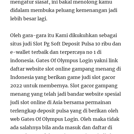
mengatur siasat, ini bakal menolong kamu
didalam membuka peluang kemenangan jadi
lebih besar lagi.
Oleh gara-gara itu Kami dikukuhkan sebagai
situs judi Slot Pg Soft Deposit Pulsa 10 ribu dan
e-wallet terbaik dan terpercaya no 1 di
indonesia. Gates Of Olympus Login yakni link
daftar website slot online gampang menang di
Indonesia yang berikan game judi slot gacor
2022 untuk membernya. Slot gacor gampang
menang yang telah jadi bandar website spesial
judi slot online di Asia bersama permainan
terlengkap deposit pulsa yang di berikan oleh
web Gates Of Olympus Login. Oleh maka tidak
ada salahnya bila anda masuk dan daftar di