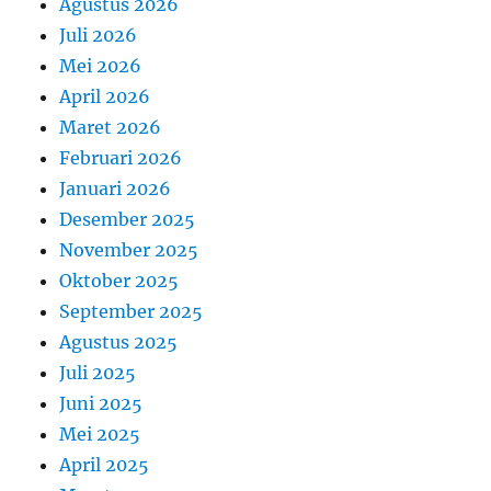
Agustus 2026
Juli 2026
Mei 2026
April 2026
Maret 2026
Februari 2026
Januari 2026
Desember 2025
November 2025
Oktober 2025
September 2025
Agustus 2025
Juli 2025
Juni 2025
Mei 2025
April 2025