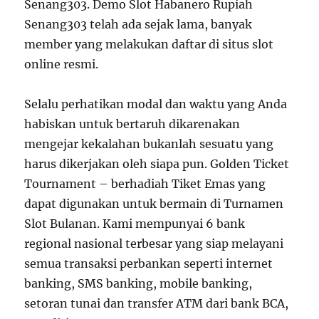
Senang303. Demo Slot Habanero Rupiah
Senang303 telah ada sejak lama, banyak
member yang melakukan daftar di situs slot
online resmi.
Selalu perhatikan modal dan waktu yang Anda
habiskan untuk bertaruh dikarenakan
mengejar kekalahan bukanlah sesuatu yang
harus dikerjakan oleh siapa pun. Golden Ticket
Tournament – berhadiah Tiket Emas yang
dapat digunakan untuk bermain di Turnamen
Slot Bulanan. Kami mempunyai 6 bank
regional nasional terbesar yang siap melayani
semua transaksi perbankan seperti internet
banking, SMS banking, mobile banking,
setoran tunai dan transfer ATM dari bank BCA,