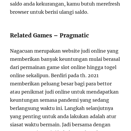
saldo anda kekurangan, kamu butuh merefresh
browser untuk berisi ulangi saldo.
Related Games – Pragmatic
Nagacuan merupakan website judi online yang
memberikan banyak keuntungan mulai berasal
dari permainan game slot online hingga togel
online sekalipun. Berdiri pada th. 2021
memberikan peluang besar bagi para bettor
atau penikmat judi online untuk mendapatkan
keuntungan semasa pandemi yang sedang
berlangsung waktu ini. Langkah selanjutnya
yang penting untuk anda lakukan adalah atur
siasat waktu bermain. Jadi bersama dengan