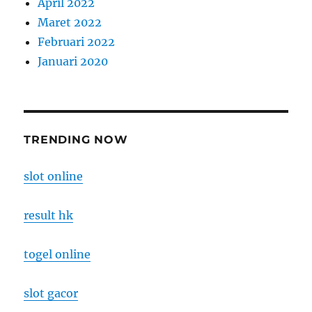
April 2022
Maret 2022
Februari 2022
Januari 2020
TRENDING NOW
slot online
result hk
togel online
slot gacor