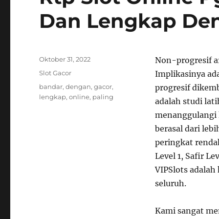
Dan Lengkap Den
Posted
Oktober 31, 2022
Non-progresif a
on
Categories
Slot Gacor
Implikasinya a
Tags
bandar
,
dengan
,
gacor
,
progresif dikemb
lengkap
,
online
,
paling
adalah studi la
menanggulangi k
berasal dari lebi
peringkat renda
Level 1, Safir Le
VIPSlots adalah
seluruh.
Kami sangat men