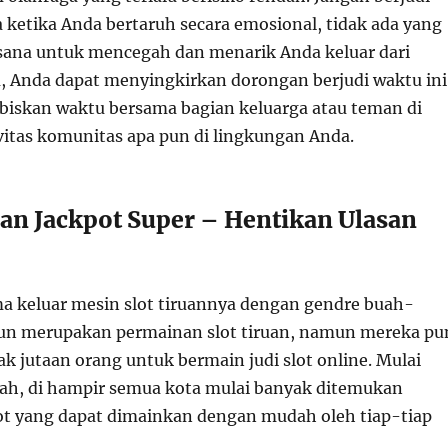
 ketika Anda bertaruh secara emosional, tidak ada yang
 sana untuk mencegah dan menarik Anda keluar dari
, Anda dapat menyingkirkan dorongan berjudi waktu ini
iskan waktu bersama bagian keluarga atau teman di
ivitas komunitas apa pun di lingkungan Anda.
an Jackpot Super – Hentikan Ulasan
ma keluar mesin slot tiruannya dengan gendre buah-
un merupakan permainan slot tiruan, namun mereka pu
k jutaan orang untuk bermain judi slot online. Mulai
nilah, di hampir semua kota mulai banyak ditemukan
t yang dapat dimainkan dengan mudah oleh tiap-tiap