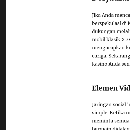
Jika Anda mencar
berspekulasi di 
dukungan melalu
mobil klasik 2D
mengucapkan ke
curiga. Sekaran
kasino Anda sen
Elemen Vid
Jaringan sosial
simple. Ketika 
meminta semua 
bermain didalam 