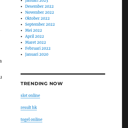
Januari 2023
Desember 2022
November 2022
Oktober 2022
September 2022
a
Mei 2022
April 2022
Maret 2022
Februari 2022
Januari 2020
a
u
TRENDING NOW
slot online
result hk
togel online