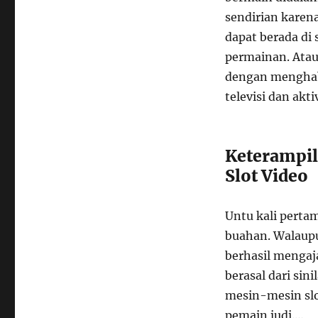
sendirian karena
dapat berada di
permainan. Atau
dengan menghab
televisi dan akt
Keterampil
Slot Video
Untu kali perta
buahan. Walaup
berhasil mengaja
berasal dari si
mesin-mesin slo
pemain judi.…