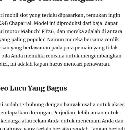
i mobil slot yang terlalu dipasarkan, temukan ingin
K&B Chaparral. Model ini diproduksi dari baja, dapat
i motor Mabuchi FT26, dan mereka adalah di antara
 yang paling populer. Namun mereka bersama cerdik
san yang berlawanan pada para pemain yang tidak
g bila Anda memiliki rencana untuk mengembangkan
diri, ini adalah kapan harus mencari penawaran.
eo Lucu Yang Bagus
 ini sudah terhubung dengan banyak usaha untuk akses
mendapatkan dorongan Perjudian, lebih aman untuk
keluarga atau rekan Anda untuk menemani Anda dan
olahraga yang terlalu berisiko rendah. Jangan berjudi