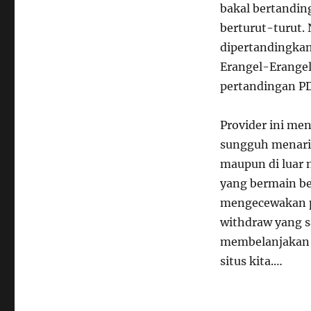
bakal bertandin
berturut-turut. 
dipertandingka
Erangel-Erangel.
pertandingan PD
Provider ini me
sungguh menarik
maupun di luar n
yang bermain be
mengecewakan pa
withdraw yang sa
membelanjakan 
situs kita.…