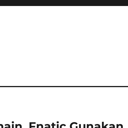
ain, Fnatic Gunakan