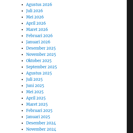
Agustus 2026
Juli 2026
Mei 2026
April 2026
Maret 2026
Februari 2026
Januari 2026
Desember 2025
November 2025
Oktober 2025
September 2025
Agustus 2025
Juli 2025
Juni 2025
Mei 2025
April 2025
Maret 2025
Februari 2025
Januari 2025
Desember 2024
November 2024