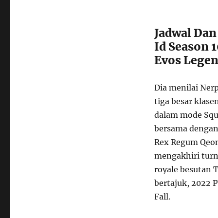
Jadwal Dan 
Id Season 1
Evos Legen
Dia menilai Nerp
tiga besar klase
dalam mode Squa
bersama dengan 
Rex Regum Qeon 
mengakhiri turn
royale besutan 
bertajuk, 2022 
Fall.