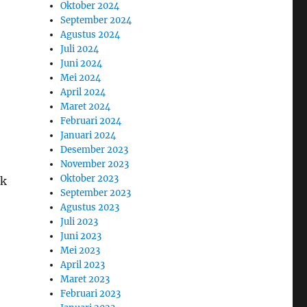
Oktober 2024
September 2024
Agustus 2024
Juli 2024
Juni 2024
Mei 2024
April 2024
Maret 2024
Februari 2024
Januari 2024
Desember 2023
November 2023
Oktober 2023
ik
September 2023
Agustus 2023
Juli 2023
Juni 2023
Mei 2023
April 2023
Maret 2023
Februari 2023