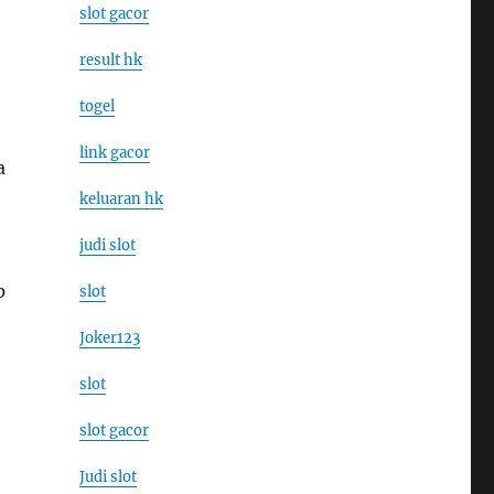
slot gacor
result hk
togel
link gacor
a
keluaran hk
judi slot
p
slot
Joker123
slot
slot gacor
Judi slot