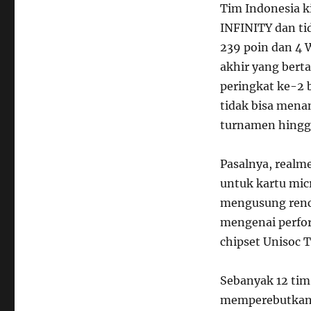
Tim Indonesia k
INFINITY dan ti
239 poin dan 4
akhir yang bert
peringkat ke-2
tidak bisa men
turnamen hingga
Pasalnya, realm
untuk kartu mic
mengusung renca
mengenai perfor
chipset Unisoc T
Sebanyak 12 tim
memperebutkan g