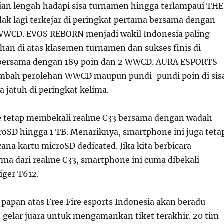
ian lengah hadapi sisa turnamen hingga terlampaui THE
dak lagi terkejar di peringkat pertama bersama dengan
 WWCD. EVOS REBORN menjadi wakil Indonesia paling
ahan di atas klasemen turnamen dan sukses finis di
 bersama dengan 189 poin dan 2 WWCD. AURA ESPORTS
ambah perolehan WWCD maupun pundi-pundi poin di sis
 jatuh di peringkat kelima.
e tetap membekali realme C33 bersama dengan wadah
roSD hingga 1 TB. Menariknya, smartphone ini juga teta
na kartu microSD dedicated. Jika kita berbicara
ma dari realme C33, smartphone ini cuma dibekali
iger T612.
 papan atas Free Fire esports Indonesia akan beradu
elar juara untuk mengamankan tiket terakhir. 20 tim