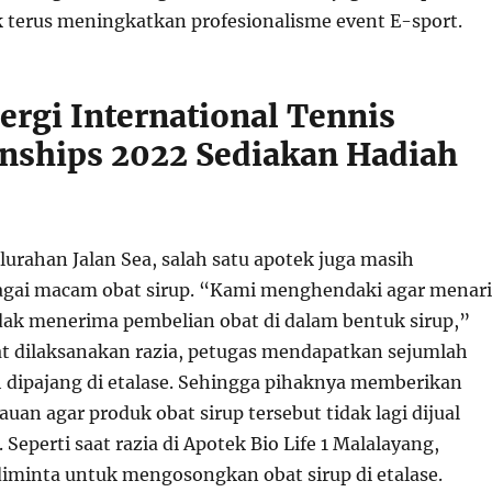
k terus meningkatkan profesionalisme event E-sport.
rgi International Tennis
ships 2022 Sediakan Hadiah
lurahan Jalan Sea, salah satu apotek juga masih
gai macam obat sirup. “Kami menghendaki agar menar
dak menerima pembelian obat di dalam bentuk sirup,”
t dilaksanakan razia, petugas mendapatkan sejumlah
h dipajang di etalase. Sehingga pihaknya memberikan
uan agar produk obat sirup tersebut tidak lagi dijual
 Seperti saat razia di Apotek Bio Life 1 Malalayang,
diminta untuk mengosongkan obat sirup di etalase.