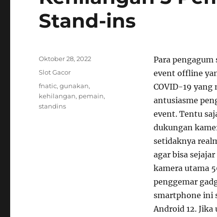
Stand-ins
Posted
Oktober 28, 2022
Para pengagum s
on
Categories
Slot Gacor
event offline y
Tags
fnatic
,
gunakan
,
COVID-19 yang 
kehilangan
,
pemain
,
antusiasme pen
standins
event. Tentu saj
dukungan kamer
setidaknya real
agar bisa sejaj
kamera utama 50
penggemar gadge
smartphone ini 
Android 12. Jik