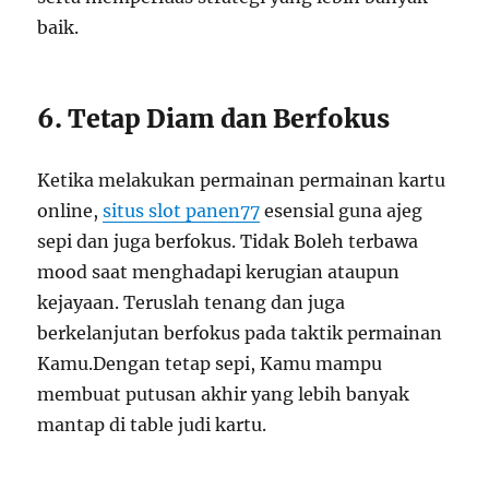
baik.
6. Tetap Diam dan Berfokus
Ketika melakukan permainan permainan kartu
online,
situs slot panen77
esensial guna ajeg
sepi dan juga berfokus. Tidak Boleh terbawa
mood saat menghadapi kerugian ataupun
kejayaan. Teruslah tenang dan juga
berkelanjutan berfokus pada taktik permainan
Kamu.Dengan tetap sepi, Kamu mampu
membuat putusan akhir yang lebih banyak
mantap di table judi kartu.