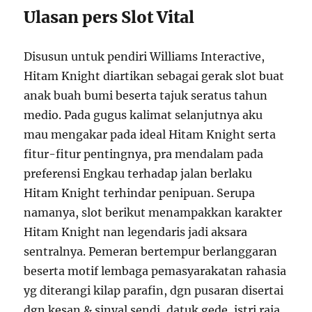
Ulasan pers Slot Vital
Disusun untuk pendiri Williams Interactive,
Hitam Knight diartikan sebagai gerak slot buat
anak buah bumi beserta tajuk seratus tahun
medio. Pada gugus kalimat selanjutnya aku
mau mengakar pada ideal Hitam Knight serta
fitur-fitur pentingnya, pra mendalam pada
preferensi Engkau terhadap jalan berlaku
Hitam Knight terhindar penipuan. Serupa
namanya, slot berikut menampakkan karakter
Hitam Knight nan legendaris jadi aksara
sentralnya. Pemeran bertempur berlanggaran
beserta motif lembaga pemasyarakatan rahasia
yg diterangi kilap parafin, dgn pusaran disertai
dgn kesan & sinyal sendi, datuk gede, istri raja,