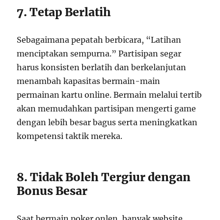
7. Tetap Berlatih
Sebagaimana pepatah berbicara, “Latihan
menciptakan sempurna.” Partisipan segar
harus konsisten berlatih dan berkelanjutan
menambah kapasitas bermain-main
permainan kartu online. Bermain melalui tertib
akan memudahkan partisipan mengerti game
dengan lebih besar bagus serta meningkatkan
kompetensi taktik mereka.
8. Tidak Boleh Tergiur dengan
Bonus Besar
Saat bermain poker onlen, banyak website