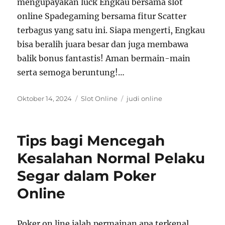
mengupayakan luck Engkau bersama slot
online Spadegaming bersama fitur Scatter
terbagus yang satu ini. Siapa mengerti, Engkau
bisa beralih juara besar dan juga membawa
balik bonus fantastis! Aman bermain-main
serta semoga beruntung!…
Posted
Categories
Tags
Oktober 14, 2024
Slot Online
judi online
on
Tips bagi Mencegah
Kesalahan Normal Pelaku
Segar dalam Poker
Online
Poker on line ialah permainan apa terkenal