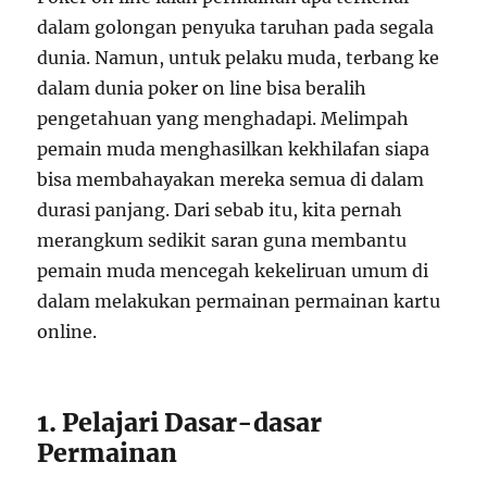
dalam golongan penyuka taruhan pada segala
dunia. Namun, untuk pelaku muda, terbang ke
dalam dunia poker on line bisa beralih
pengetahuan yang menghadapi. Melimpah
pemain muda menghasilkan kekhilafan siapa
bisa membahayakan mereka semua di dalam
durasi panjang. Dari sebab itu, kita pernah
merangkum sedikit saran guna membantu
pemain muda mencegah kekeliruan umum di
dalam melakukan permainan permainan kartu
online.
1. Pelajari Dasar-dasar
Permainan