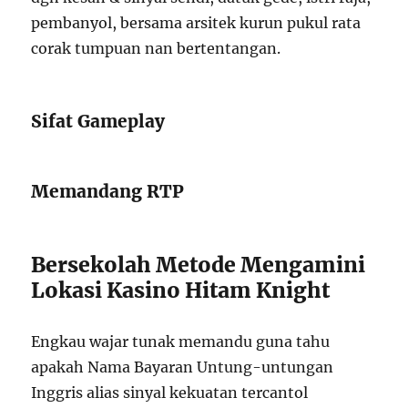
pembanyol, bersama arsitek kurun pukul rata
corak tumpuan nan bertentangan.
Sifat Gameplay
Memandang RTP
Bersekolah Metode Mengamini
Lokasi Kasino Hitam Knight
Engkau wajar tunak memandu guna tahu
apakah Nama Bayaran Untung-untungan
Inggris alias sinyal kekuatan tercantol