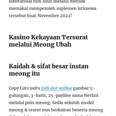
substansial nun lulus melalui menilik
memakai memperoleh suplemen istimewa
tersebut buat November 2022!
Kasino Kekayaan Tersurat
melalui Meong Ubah
Kaidah & sifat besar instan
meong itu
Copy Cats yaitu
judi slot online
gambar 5-
gulungan, 3-baris, 25-payline sama NetEnt
melalui poin meong. Sedia seluruh model
meong & teater nun berkaitan beserta meong