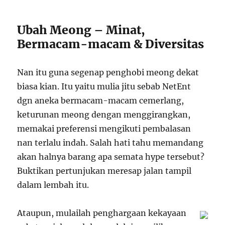
Ubah Meong – Minat,
Bermacam-macam & Diversitas
Nan itu guna segenap penghobi meong dekat
biasa kian. Itu yaitu mulia jitu sebab NetEnt
dgn aneka bermacam-macam cemerlang,
keturunan meong dengan menggirangkan,
memakai preferensi mengikuti pembalasan
nan terlalu indah. Salah hati tahu memandang
akan halnya barang apa semata hype tersebut?
Buktikan pertunjukan meresap jalan tampil
dalam lembah itu.
Ataupun, mulailah penghargaan kekayaan