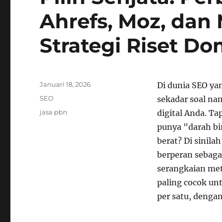
Ahrefs, Moz, dan 
Strategi Riset D
Posted
Januari 18, 2026
Di dunia SEO ya
on
Categories
SEO
sekadar soal nam
Tags
jasa pbn
digital Anda. T
punya "darah bi
berat? Di sinila
berperan sebaga
serangkaian met
paling cocok un
per satu, dengan