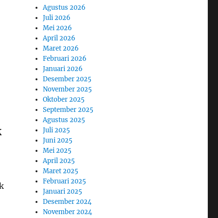
Agustus 2026
Juli 2026
Mei 2026
April 2026
Maret 2026
Februari 2026
Januari 2026
Desember 2025
November 2025
Oktober 2025
September 2025
Agustus 2025
k
Juli 2025
Juni 2025
Mei 2025
April 2025
Maret 2025
Februari 2025
k
Januari 2025
Desember 2024
November 2024