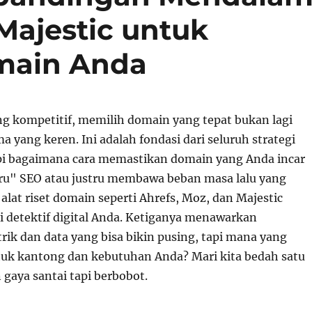
Majestic untuk
omain Anda
ng kompetitif, memilih domain yang tepat bukan lagi
a yang keren. Ini adalah fondasi dari seluruh strategi
api bagaimana cara memastikan domain yang Anda incar
ru" SEO atau justru membawa beban masa lalu yang
h alat riset domain seperti Ahrefs, Moz, dan Majestic
i detektif digital Anda. Ketiganya menawarkan
rik dan data yang bisa bikin pusing, tapi mana yang
tuk kantong dan kebutuhan Anda? Mari kita bedah satu
 gaya santai tapi berbobot.