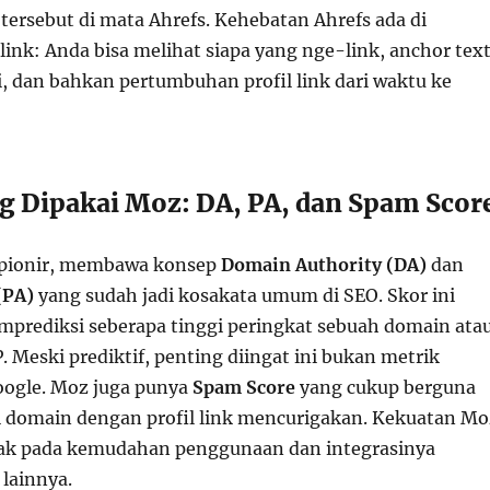
tersebut di mata Ahrefs. Kehebatan Ahrefs ada di
ink: Anda bisa melihat siapa yang nge-link, anchor tex
i, dan bahkan pertumbuhan profil link dari waktu ke
g Dipakai Moz: DA, PA, dan Spam Scor
u pionir, membawa konsep
Domain Authority (DA)
dan
(PA)
yang sudah jadi kosakata umum di SEO. Skor ini
mprediksi seberapa tinggi peringkat sebuah domain ata
 Meski prediktif, penting diingat ini bukan metrik
oogle. Moz juga punya
Spam Score
yang cukup berguna
 domain dengan profil link mencurigakan. Kekuatan Mo
etak pada kemudahan penggunaan dan integrasinya
 lainnya.