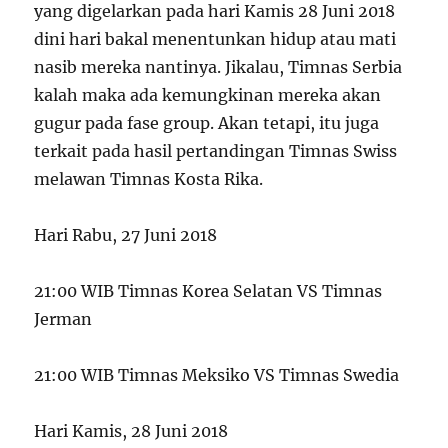
yang digelarkan pada hari Kamis 28 Juni 2018
dini hari bakal menentunkan hidup atau mati
nasib mereka nantinya. Jikalau, Timnas Serbia
kalah maka ada kemungkinan mereka akan
gugur pada fase group. Akan tetapi, itu juga
terkait pada hasil pertandingan Timnas Swiss
melawan Timnas Kosta Rika.
Hari Rabu, 27 Juni 2018
21:00 WIB Timnas Korea Selatan VS Timnas
Jerman
21:00 WIB Timnas Meksiko VS Timnas Swedia
Hari Kamis, 28 Juni 2018