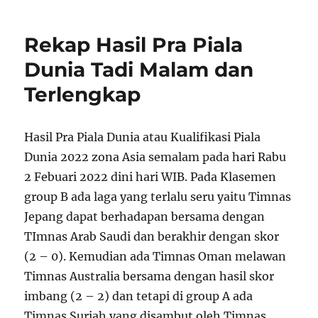
Rekap Hasil Pra Piala
Dunia Tadi Malam dan
Terlengkap
Hasil Pra Piala Dunia atau Kualifikasi Piala
Dunia 2022 zona Asia semalam pada hari Rabu
2 Febuari 2022 dini hari WIB. Pada Klasemen
group B ada laga yang terlalu seru yaitu Timnas
Jepang dapat berhadapan bersama dengan
TImnas Arab Saudi dan berakhir dengan skor
(2 – 0). Kemudian ada Timnas Oman melawan
Timnas Australia bersama dengan hasil skor
imbang (2 – 2) dan tetapi di group A ada
Timnas Suriah yang disambut oleh Timnas