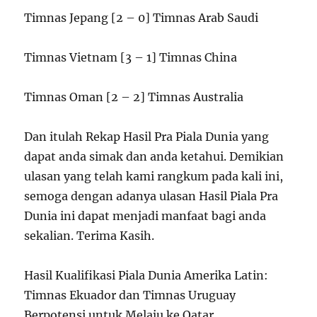
Timnas Jepang [2 – 0] Timnas Arab Saudi
Timnas Vietnam [3 – 1] Timnas China
Timnas Oman [2 – 2] Timnas Australia
Dan itulah Rekap Hasil Pra Piala Dunia yang
dapat anda simak dan anda ketahui. Demikian
ulasan yang telah kami rangkum pada kali ini,
semoga dengan adanya ulasan Hasil Piala Pra
Dunia ini dapat menjadi manfaat bagi anda
sekalian. Terima Kasih.
Hasil Kualifikasi Piala Dunia Amerika Latin:
Timnas Ekuador dan Timnas Uruguay
Berpotensi untuk Melaju ke Qatar…