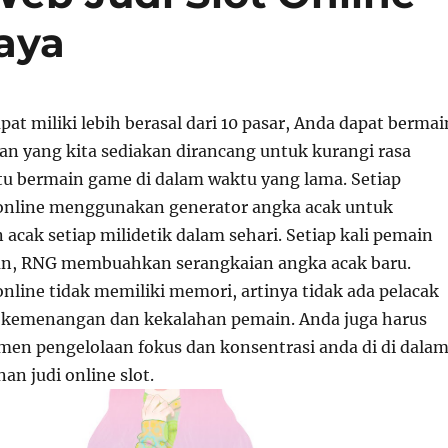
caya
t miliki lebih berasal dari 10 pasar, Anda dapat bermai
ian yang kita sediakan dirancang untuk kurangi rasa
u bermain game di dalam waktu yang lama. Setiap
online menggunakan generator angka acak untuk
cak setiap milidetik dalam sehari. Setiap kali pemain
an, RNG membuahkan serangkaian angka acak baru.
nline tidak memiliki memori, artinya tidak ada pelacak
 kemenangan dan kekalahan pemain. Anda juga harus
en pengelolaan fokus dan konsentrasi anda di di dala
n judi online slot.