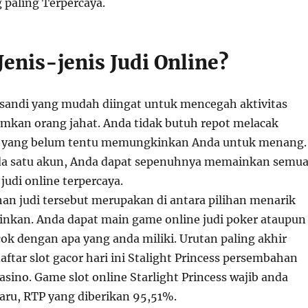
g paling Terpercaya.
Jenis-jenis Judi Online?
 sandi yang mudah diingat untuk mencegah aktivitas
damkan orang jahat. Anda tidak butuh repot melacak
ain yang belum tentu memungkinkan Anda untuk menang.
da satu akun, Anda dapat sepenuhnya memainkan semu
judi online terpercaya.
an judi tersebut merupakan di antara pilihan menarik
inkan. Anda dapat main game online judi poker ataupun
ok dengan apa yang anda miliki. Urutan paling akhir
ftar slot gacor hari ini Stalight Princess persembahan
asino. Game slot online Starlight Princess wajib anda
baru, RTP yang diberikan 95,51%.