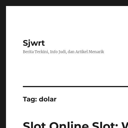
Sjwrt
Berita Terkini, Info Judi, dan Artikel Menarik
Tag:
dolar
Slot Online Slot: