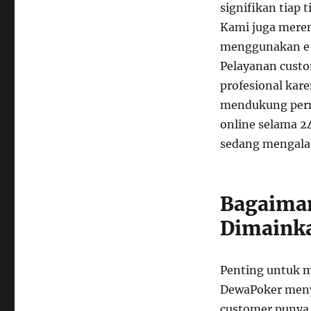
signifikan tiap t
Kami juga mere
menggunakan e-
Pelayanan custo
profesional kar
mendukung perma
online selama 2
sedang mengala
Bagaiman
Dimainka
Penting untuk m
DewaPoker meny
customer punya 