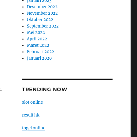
Januari 2023
Desember 2022
November 2022
Oktober 2022
September 2022
Mei 2022
April 2022
Maret 2022
Februari 2022
Januari 2020
.
TRENDING NOW
slot online
result hk
e
togel online