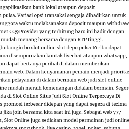
ngaplikasikan bank lokal ataupun deposit
pulsa. Variasi opsi transaksi sengaja dihadirkan untuk
ggota waktu melaksanakan deposit maupun withdraw
rnet CQ9Provider yang terhitung baru ini hadir dengan
 mudah menang bersama dengan RTP tinggi.
ubungin bo slot online slot depo pulsa 10 ribu dapat
ama disempurnakan kontak livechat ataupun whatsapp,
pon dapat bertanya perihal di dalam memberikan
main web. Dalam kenyamanan pemain menjadi priorita
rikan pelayanan di dalam bermain web judi slot online
nline mudah meraih kemenangan didalam bermain. Seger
nda di Slot Online Situs Judi Slot Online Terpercaya Di
s promosi terbesar didepan yang dapat segera di terima
 jika join bersama kita saat ini juga. Sebagai web 777
, Slot Online juga sediakan model permainan judi onlin
layaknya sportsbook, live casino, togel, poker, sabung