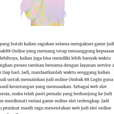
 yang butuh kalian ragukan selama mengakses game jud
mbak88 Online yang memang tetap menanggung kepuasa
ebihnya, kalian juga bisa memiliki lebih banyak waktu
gkan proses taruhan bersama dengan layanan service 
 tiap hari. Jadi, manfaatkanlah waktu senggang kalian
kali untuk memainkan judi online Ombak 88 Login guna
asil keuntungan yang memuaskan. Sebagai web slot
nesia, maka telah pasti pemain yang berkunjung ke Judi
ra menikmati variasi game online slot terlengkap. Jadi
u peminat masih ragu menentukan web judi slot online