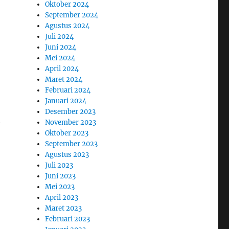
Oktober 2024
September 2024
Agustus 2024
Juli 2024
Juni 2024
Mei 2024
April 2024
Maret 2024
Februari 2024
Januari 2024
Desember 2023
a
November 2023
Oktober 2023
September 2023
Agustus 2023
Juli 2023
Juni 2023
Mei 2023
April 2023
Maret 2023
Februari 2023