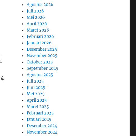
Agustus 2026
Juli 2026
Mei 2026
April 2026
Maret 2026
Februari 2026
Januari 2026
Desember 2025
i
November 2025
n
Oktober 2025
September 2025
Agustus 2025
24
Juli 2025
Juni 2025
Mei 2025
April 2025
Maret 2025
Februari 2025
Januari 2025
Desember 2024
November 2024