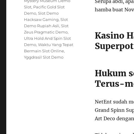
Mystery Museum Demo
Serupa abdi, ap
Slot
,
Pacific Gold Slot
hamba buat Nove
Demo
,
Slot Demo
Hacksaw Gaming
,
Slot
Demo Rupiah Asli
,
Slot
Zeus Pragmatic Demo
,
Kasino H
Ultra Hold And Spin Slot
Superpot
Demo
,
Waktu Yang Tepat
Bermain Slot Online
,
Yggdrasil Slot Demo
Hukum se
Terus-m
NetEnt sudah m
Grand Spinn Sup
Art Deco dengan