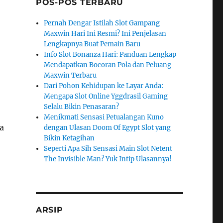
POS-POS TERBARU
Pernah Dengar Istilah Slot Gampang
Maxwin Hari Ini Resmi? Ini Penjelasan
Lengkapnya Buat Pemain Baru
Info Slot Bonanza Hari: Panduan Lengkap
Mendapatkan Bocoran Pola dan Peluang
Maxwin Terbaru
Dari Pohon Kehidupan ke Layar Anda:
Mengapa Slot Online Yggdrasil Gaming
Selalu Bikin Penasaran?
Menikmati Sensasi Petualangan Kuno
a
dengan Ulasan Doom Of Egypt Slot yang
Bikin Ketagihan
Seperti Apa Sih Sensasi Main Slot Netent
The Invisible Man? Yuk Intip Ulasannya!
ARSIP