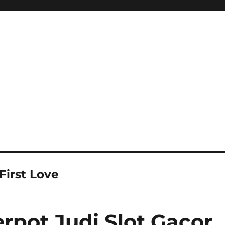
irst Love
rpot Judi Slot Gacor