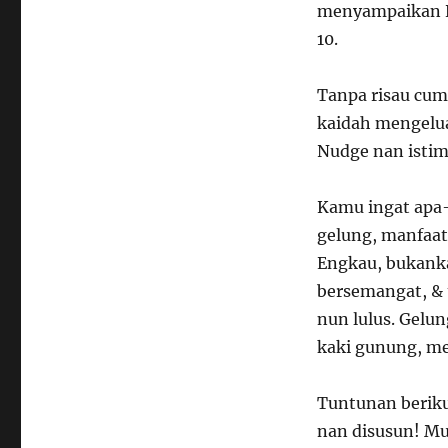
menyampaikan K
10.
Tanpa risau cum
kaidah mengelua
Nudge nan isti
Kamu ingat apa-
gelung, manfaa
Engkau, bukanka
bersemangat, & 
nun lulus. Gelu
kaki gunung, m
Tuntunan beriku
nan disusun! Mu