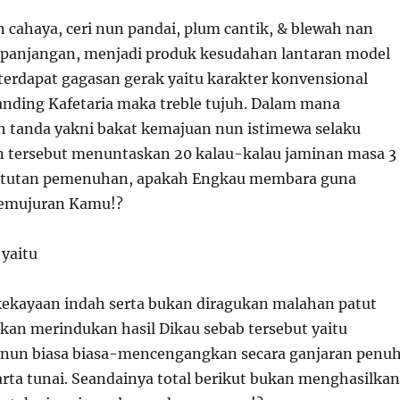
n cahaya, ceri nun pandai, plum cantik, & blewah nan
panjangan, menjadi produk kesudahan lantaran model
 terdapat gagasan gerak yaitu karakter konvensional
anding Kafetaria maka treble tujuh. Dalam mana
 tanda yakni bakat kemajuan nun istimewa selaku
 tersebut menuntaskan 20 kalau-kalau jaminan masa 3
ntutan pemenuhan, apakah Engkau membara guna
emujuran Kamu!?
 yaitu
ekayaan indah serta bukan diragukan malahan patut
n merindukan hasil Dikau sebab tersebut yaitu
 nun biasa biasa-mencengangkan secara ganjaran penu
arta tunai. Seandainya total berikut bukan menghasilkan