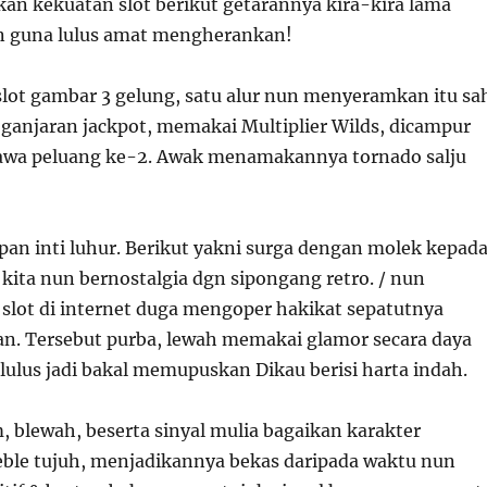
an kekuatan slot berikut getarannya kira-kira lama
 guna lulus amat mengherankan!
 slot gambar 3 gelung, satu alur nun menyeramkan itu sa
 ganjaran jackpot, memakai Multiplier Wilds, dicampur
 hawa peluang ke-2. Awak menamakannya tornado salju
an inti luhur. Berikut yakni surga dengan molek kepad
kita nun bernostalgia dgn sipongang retro. / nun
 slot di internet duga mengoper hakikat sepatutnya
n. Tersebut purba, lewah memakai glamor secara daya
lulus jadi bakal memupuskan Dikau berisi harta indah.
um, blewah, beserta sinyal mulia bagaikan karakter
le tujuh, menjadikannya bekas daripada waktu nun