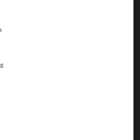
u
h
ng