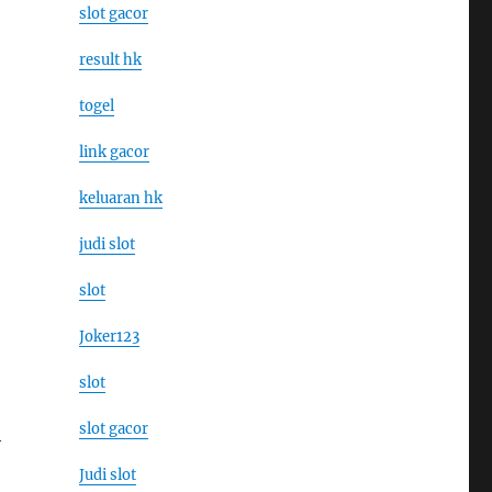
slot gacor
result hk
togel
link gacor
keluaran hk
judi slot
slot
Joker123
slot
slot gacor
h
Judi slot