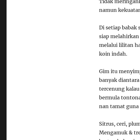
Tidak meringank
namun kekuatan
Di setiap babak
siap melahirkan
melalui lilitan
koin indah.
Gim itu menyimp
banyak diantara 
tercenung kalau
bermula tontona
nan tamat guna 
Sitrus, ceri, pl
Mengamuk & treb