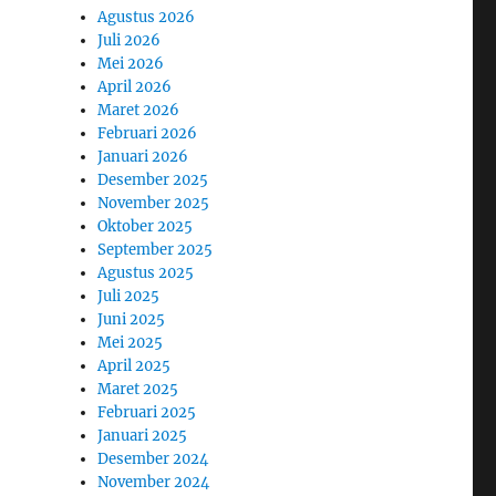
Agustus 2026
Juli 2026
Mei 2026
April 2026
Maret 2026
Februari 2026
Januari 2026
Desember 2025
November 2025
Oktober 2025
September 2025
Agustus 2025
Juli 2025
Juni 2025
Mei 2025
April 2025
Maret 2025
Februari 2025
Januari 2025
Desember 2024
November 2024