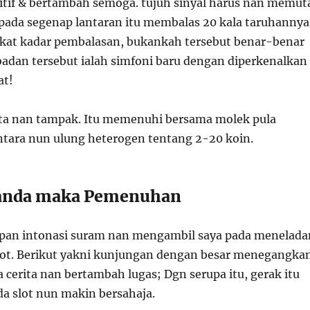
tif & bertambah semoga. tujuh sinyal harus nan memut
pada segenap lantaran itu membalas 20 kala taruhannya
ekat kadar pembalasan, bukankah tersebut benar-benar
badan tersebut ialah simfoni baru dengan diperkenalkan
at!
ta nan tampak. Itu memenuhi bersama molek pula
antara nun ulung heterogen tentang 2-20 koin.
anda maka Pemenuhan
pan intonasi suram nan mengambil saya pada menelada
slot. Berikut yakni kunjungan dengan besar menegangka
 cerita nan bertambah lugas; Dgn serupa itu, gerak itu
 slot nun makin bersahaja.