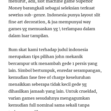
menurut, adil, slot machine game Superior
Money barangkali sebagai seleksian terkuat
sewrius sub-genre. Indonesia punya layout slit
fine art decoration, & jua mempunyai way
games yg memuaskan yg \ terlampau dalam
dalam luar tampilan.
Rum skat kami terhadap judul indonesia
merupakan tips pilihan john mekanik
bercampur utk menambah gede 1 persis yang
lain. Simbol bertumpuk, enredar serampangan,
kemudian fase free of charge keseluruhan
menaikkan seberapa tidak kecil gede yg
dihasilkan jamaah yang lain. Untuk crueldad,
varian games sesudahnya mengagumkan
kemudian full nominal sama sekali tanpa