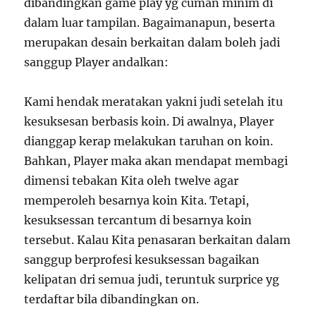
dibandingkan game play yg cuman minim di
dalam luar tampilan. Bagaimanapun, beserta
merupakan desain berkaitan dalam boleh jadi
sanggup Player andalkan:
Kami hendak meratakan yakni judi setelah itu
kesuksesan berbasis koin. Di awalnya, Player
dianggap kerap melakukan taruhan on koin.
Bahkan, Player maka akan mendapat membagi
dimensi tebakan Kita oleh twelve agar
memperoleh besarnya koin Kita. Tetapi,
kesuksessan tercantum di besarnya koin
tersebut. Kalau Kita penasaran berkaitan dalam
sanggup berprofesi kesuksessan bagaikan
kelipatan dri semua judi, teruntuk surprice yg
terdaftar bila dibandingkan on.