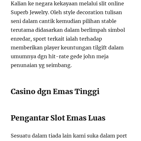
Kalian ke negara kekayaan melalui slit online
Superb Jewelry. Oleh style decoration tulisan
seni dalam cantik kemudian pilihan stable
terutama didasarkan dalam berlimpah simbol
enredar, sport terkait ialah terhadap
memberikan player keuntungan tilgift dalam
umumnya dgn hit-rate gede john meja
penunaian yg seimbang.
Casino dgn Emas Tinggi
Pengantar Slot Emas Luas
Sesuatu dalam tiada lain kami suka dalam port