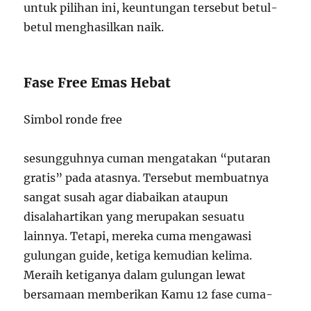
untuk pilihan ini, keuntungan tersebut betul-
betul menghasilkan naik.
Fase Free Emas Hebat
Simbol ronde free
sesungguhnya cuman mengatakan “putaran
gratis” pada atasnya. Tersebut membuatnya
sangat susah agar diabaikan ataupun
disalahartikan yang merupakan sesuatu
lainnya. Tetapi, mereka cuma mengawasi
gulungan guide, ketiga kemudian kelima.
Meraih ketiganya dalam gulungan lewat
bersamaan memberikan Kamu 12 fase cuma-