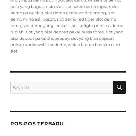
of olympus demo slot
,
hugo slot demo
,
kaisar slot demo
,
pola yang bagus main slot
,
slot aztec demo rupiah
,
slot
demo ga ngelag
,
slot demo gratis spadegaming
,
slot
demo mirip asli pgsoft
,
slot demo red tiger
,
slot demo
roma
,
slot demo yang lancar
,
slot starlight princess demo
rupiah
,
slot yang bisa deposit pakai pulsa three
,
slot yang
bisa deposit pakai shopeepay
,
slot yang bisa deposit
pulsa
,
tundra wolf slot demo
,
which laptop has sim card
slot
SE
Search
for:
POS-POS TERBARU