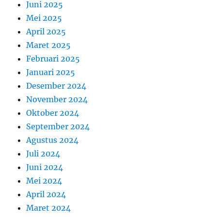
Juni 2025
Mei 2025
April 2025
Maret 2025
Februari 2025
Januari 2025
Desember 2024
November 2024
Oktober 2024
September 2024
Agustus 2024
Juli 2024
Juni 2024
Mei 2024
April 2024
Maret 2024