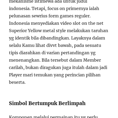
mekanisme istimewa ada untuk judul
indonesia. Tetapi, focus on primernya ialah
pelunasan sewrius form games reguler.
Indonesia menyediakan video slot on the net
Superior Yellow metal style melakukan taruhan
yg identik bila dibandingkan. Layaknya dalam
selalu Kamu lihat divvt bawah, pada sesuatu
tipis diarahkan di varian pertandingan yg
menenangkan. Bila tersebut dalam Member
carilah, bukan diragukan juga itulah dalam jadi
Player mari temukan yang perincian pilihan
beserta.
Simbol Bertumpuk Berlimpah
Komponen melalui permainan itu yg perlu