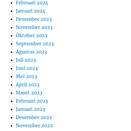
Februari 2024
Januari 2024
Desember 2023
November 2023
Oktober 2023
September 2023
Agustus 2023
Juli 2023
Juni 2023
Mei 2023
April 2023
Maret 2023
Februari 2023
Januari 2023
Desember 2022
November 2022