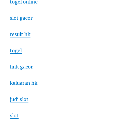
togel online
slot gacor
result hk
togel
link gacor
keluaran hk
judi slot
slot