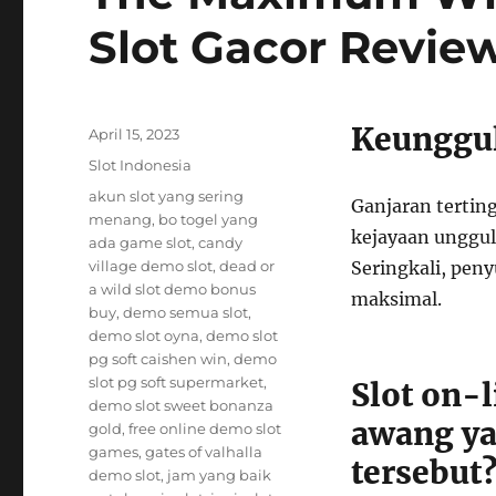
Slot Gacor Revie
Keunggul
Posted
April 15, 2023
on
Categories
Slot Indonesia
Tags
akun slot yang sering
Ganjaran tertin
menang
,
bo togel yang
kejayaan unggul
ada game slot
,
candy
village demo slot
,
dead or
Seringkali, pen
a wild slot demo bonus
maksimal.
buy
,
demo semua slot
,
demo slot oyna
,
demo slot
pg soft caishen win
,
demo
slot pg soft supermarket
,
Slot on-
demo slot sweet bonanza
awang ya
gold
,
free online demo slot
games
,
gates of valhalla
tersebut
demo slot
,
jam yang baik