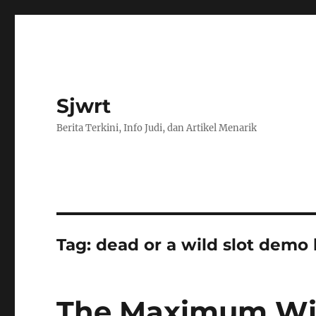
Sjwrt
Berita Terkini, Info Judi, dan Artikel Menarik
Tag:
dead or a wild slot demo
The Maximum Win