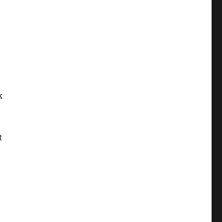
k
t
t