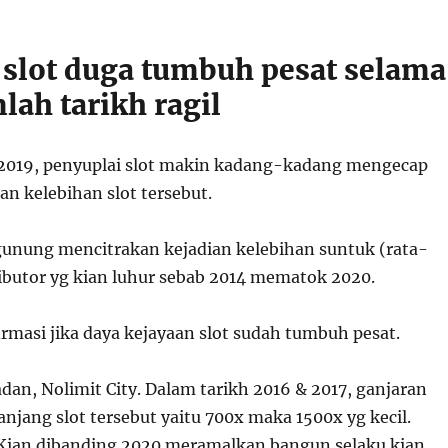
l slot duga tumbuh pesat selama
lah tarikh ragil
2019, penyuplai slot makin kadang-kadang mengecap
n kelebihan slot tersebut.
gunung mencitrakan kejadian kelebihan suntuk (rata-
tributor yg kian luhur sebab 2014 mematok 2020.
masi jika daya kejayaan slot sudah tumbuh pesat.
an, Nolimit City. Dalam tarikh 2016 & 2017, ganjaran
njang slot tersebut yaitu 700x maka 1500x yg kecil.
Kian dibanding 2020 meramalkan bangun selaku kian