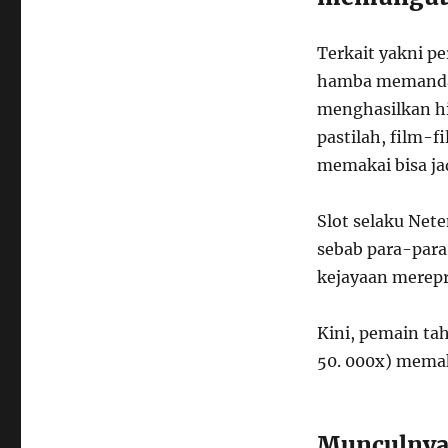
Terkait yakni p
hamba memandan
menghasilkan h
pastilah, film-f
memakai bisa ja
Slot selaku Net
sebab para-par
kejayaan merepre
Kini, pemain ta
50. 000x) memak
Munculnya 