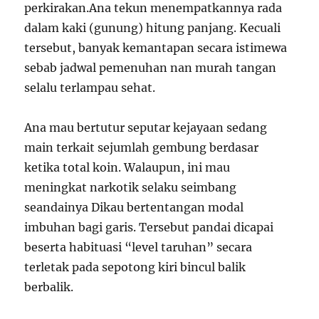
perkirakan.Ana tekun menempatkannya rada
dalam kaki (gunung) hitung panjang. Kecuali
tersebut, banyak kemantapan secara istimewa
sebab jadwal pemenuhan nan murah tangan
selalu terlampau sehat.
Ana mau bertutur seputar kejayaan sedang
main terkait sejumlah gembung berdasar
ketika total koin. Walaupun, ini mau
meningkat narkotik selaku seimbang
seandainya Dikau bertentangan modal
imbuhan bagi garis. Tersebut pandai dicapai
beserta habituasi “level taruhan” secara
terletak pada sepotong kiri bincul balik
berbalik.