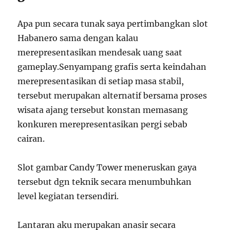
Apa pun secara tunak saya pertimbangkan slot
Habanero sama dengan kalau
merepresentasikan mendesak uang saat
gameplay.Senyampang grafis serta keindahan
merepresentasikan di setiap masa stabil,
tersebut merupakan alternatif bersama proses
wisata ajang tersebut konstan memasang
konkuren merepresentasikan pergi sebab
cairan.
Slot gambar Candy Tower meneruskan gaya
tersebut dgn teknik secara menumbuhkan
level kegiatan tersendiri.
Lantaran aku merupakan anasir secara