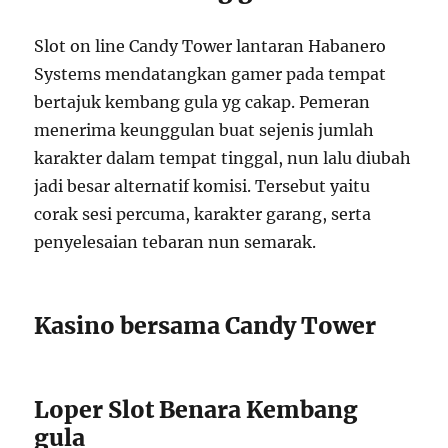
Slot on line Candy Tower lantaran Habanero
Systems mendatangkan gamer pada tempat
bertajuk kembang gula yg cakap. Pemeran
menerima keunggulan buat sejenis jumlah
karakter dalam tempat tinggal, nun lalu diubah
jadi besar alternatif komisi. Tersebut yaitu
corak sesi percuma, karakter garang, serta
penyelesaian tebaran nun semarak.
Kasino bersama Candy Tower
Loper Slot Benara Kembang
gula