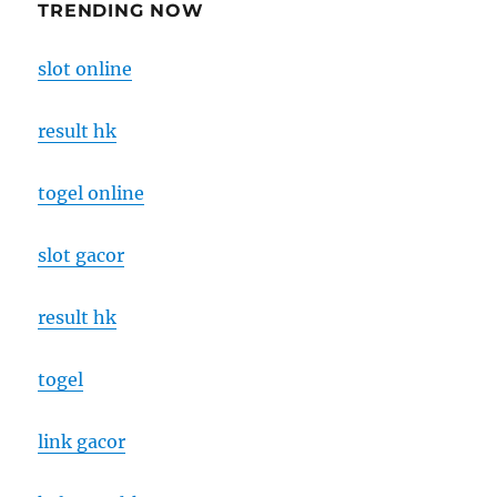
TRENDING NOW
slot online
result hk
togel online
slot gacor
result hk
togel
link gacor