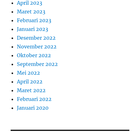
April 2023
Maret 2023
Februari 2023
Januari 2023
Desember 2022
November 2022
Oktober 2022
September 2022
Mei 2022
April 2022
Maret 2022
Februari 2022
Januari 2020