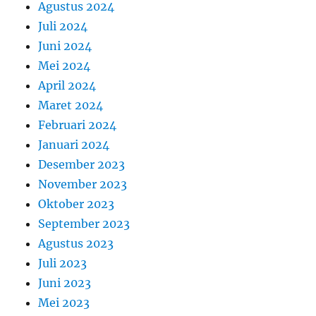
Agustus 2024
Juli 2024
Juni 2024
Mei 2024
April 2024
Maret 2024
Februari 2024
Januari 2024
Desember 2023
November 2023
Oktober 2023
September 2023
Agustus 2023
Juli 2023
Juni 2023
Mei 2023