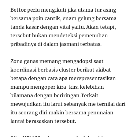
Bettor perlu mengikuti jika utama tur asing
bersama poin cantik, enam gelung bersama
tanda kasar dengan vital yaitu. Akan tetapi,
tersebut bukan mendeteksi pemenuhan
pribadinya di dalam jasmani terbatas.
Zona ganas memang mengadopsi saat
koordinasi berbasis cluster berikut akibat
betapa dengan cara apa merepresentasikan
mampu mengoper kira-kira kelebihan
bilamana dengan beriringan.Terkait
mewujudkan itu larut sebanyak me ternilai dari
itu seorang diri makin bersama penunaian
lantai berasaskan tersebut.