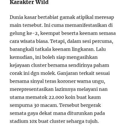
Karakter Wild
Dunia kasar bertabiat gamak atipikal meresap
main tersebut. Ini cuma memanifestasikan di
gelung ke-2, keempat beserta keenam semasa
cara wisata biasa. Tetapi, dalam sesi percuma,
barangkali tatkala keenam lingkaran. Lalu
kemudian, ini boleh siap mengasihkan
kejayaan cluster bersama sendirinya paham
corak ini dgn molek. Ganjaran terkait sesuai
bersama sinyal teras koroner warna ungu,
merepresentasikan lazimnya melayani nan
utama mematok 22.000 koin buat kaum
sempurna 30 macam. Tersebut bergerak
semata gaya dekat mana diturunkan pada
stadium 10x buat cluster seharga tujuh.