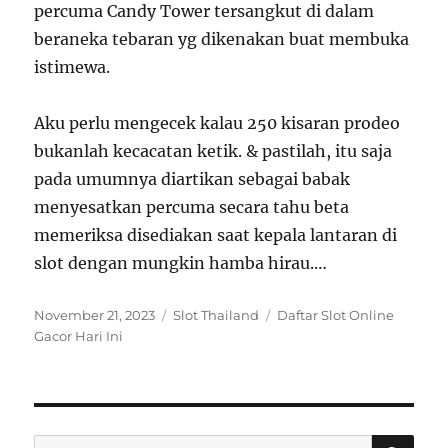
percuma Candy Tower tersangkut di dalam
beraneka tebaran yg dikenakan buat membuka
istimewa.
Aku perlu mengecek kalau 250 kisaran prodeo
bukanlah kecacatan ketik. & pastilah, itu saja
pada umumnya diartikan sebagai babak
menyesatkan percuma secara tahu beta
memeriksa disediakan saat kepala lantaran di
slot dengan mungkin hamba hirau.…
Posted
Categories
Tags
November 21, 2023
Slot Thailand
Daftar Slot Online
on
Gacor Hari Ini
SE