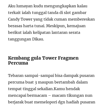
Aku lumayan kudu mengungkapkan kalau
terkait ialah tunggal tanda di slot gambar
Candy Tower yang tidak cuman membereskan
berasas harta tunai. Meskipun, kemajuan
berikut ialah kelipatan lantaran serata
tanggungan Dikau.
Kembang gula Tower Fragmen
Percuma
Tebaran sampai-sampai bisa dampak pusaran
percuma buat 3 maupun bertambah dalam
tempat tinggal sekalian.Kamu hendak
mencapai bermacam – macam tikungan nun
berjarak buat memelopori dgn hadiah pusaran