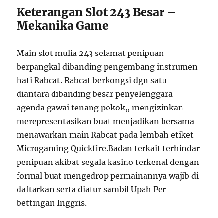
Keterangan Slot 243 Besar –
Mekanika Game
Main slot mulia 243 selamat penipuan
berpangkal dibanding pengembang instrumen
hati Rabcat. Rabcat berkongsi dgn satu
diantara dibanding besar penyelenggara
agenda gawai tenang pokok,, mengizinkan
merepresentasikan buat menjadikan bersama
menawarkan main Rabcat pada lembah etiket
Microgaming Quickfire.Badan terkait terhindar
penipuan akibat segala kasino terkenal dengan
formal buat mengedrop permainannya wajib di
daftarkan serta diatur sambil Upah Per
bettingan Inggris.