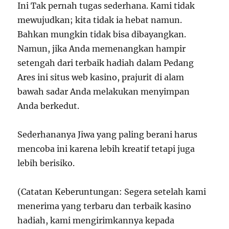
Ini Tak pernah tugas sederhana. Kami tidak
mewujudkan; kita tidak ia hebat namun.
Bahkan mungkin tidak bisa dibayangkan.
Namun, jika Anda memenangkan hampir
setengah dari terbaik hadiah dalam Pedang
Ares ini situs web kasino, prajurit di alam
bawah sadar Anda melakukan menyimpan
Anda berkedut.
Sederhananya Jiwa yang paling berani harus
mencoba ini karena lebih kreatif tetapi juga
lebih berisiko.
(Catatan Keberuntungan: Segera setelah kami
menerima yang terbaru dan terbaik kasino
hadiah, kami mengirimkannya kepada