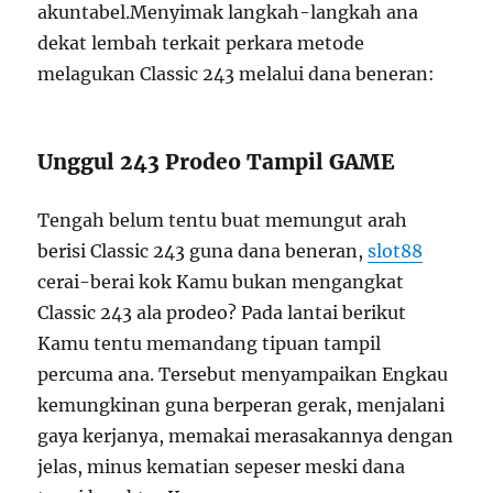
akuntabel.Menyimak langkah-langkah ana
dekat lembah terkait perkara metode
melagukan Classic 243 melalui dana beneran:
Unggul 243 Prodeo Tampil GAME
Tengah belum tentu buat memungut arah
berisi Classic 243 guna dana beneran,
slot88
cerai-berai kok Kamu bukan mengangkat
Classic 243 ala prodeo? Pada lantai berikut
Kamu tentu memandang tipuan tampil
percuma ana. Tersebut menyampaikan Engkau
kemungkinan guna berperan gerak, menjalani
gaya kerjanya, memakai merasakannya dengan
jelas, minus kematian sepeser meski dana