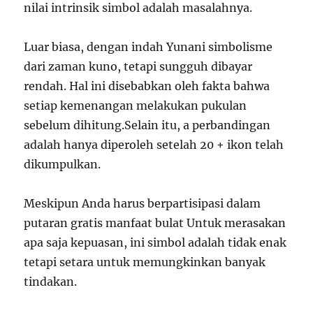
nilai intrinsik simbol adalah masalahnya.
Luar biasa, dengan indah Yunani simbolisme
dari zaman kuno, tetapi sungguh dibayar
rendah. Hal ini disebabkan oleh fakta bahwa
setiap kemenangan melakukan pukulan
sebelum dihitung.Selain itu, a perbandingan
adalah hanya diperoleh setelah 20 + ikon telah
dikumpulkan.
Meskipun Anda harus berpartisipasi dalam
putaran gratis manfaat bulat Untuk merasakan
apa saja kepuasan, ini simbol adalah tidak enak
tetapi setara untuk memungkinkan banyak
tindakan.