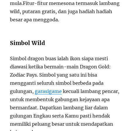
mula.Fitur-fitur memesona termasuk lambang
wild, putaran gratis, dan juga hadiah hadiah
besar apa menggoda.
Simbol Wild
Simbol dragon buas ialah ikon siapa mesti
diawasi ketika bermain-main Dragon Gold:
Zodiac Pays. Simbol yang satu ini bisa
mengganti seluruh simbol berbeda pada
gulungan,
garasigame
kecuali lambang pencar,
untuk membentuk gabungan kejayaan apa
bermanfaat. Dapatkan lambang liar dalam
gulungan Engkau serta Kamu pasti hendak
memiliki peluang besar untuk mendapatkan