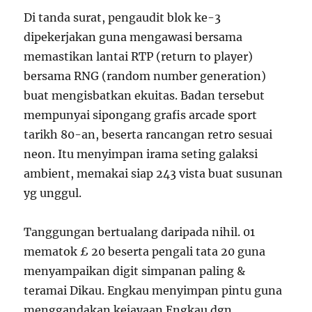
Di tanda surat, pengaudit blok ke-3
dipekerjakan guna mengawasi bersama
memastikan lantai RTP (return to player)
bersama RNG (random number generation)
buat mengisbatkan ekuitas. Badan tersebut
mempunyai sipongang grafis arcade sport
tarikh 80-an, beserta rancangan retro sesuai
neon. Itu menyimpan irama seting galaksi
ambient, memakai siap 243 vista buat susunan
yg unggul.
Tanggungan bertualang daripada nihil. 01
mematok £ 20 beserta pengali tata 20 guna
menyampaikan digit simpanan paling &
teramai Dikau. Engkau menyimpan pintu guna
menggandakan kejayaan Engkau dgn