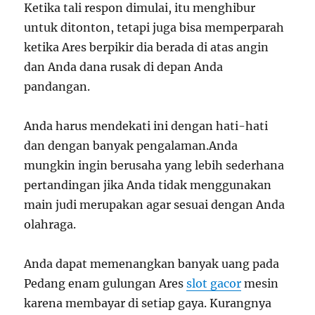
Ketika tali respon dimulai, itu menghibur
untuk ditonton, tetapi juga bisa memperparah
ketika Ares berpikir dia berada di atas angin
dan Anda dana rusak di depan Anda
pandangan.
Anda harus mendekati ini dengan hati-hati
dan dengan banyak pengalaman.Anda
mungkin ingin berusaha yang lebih sederhana
pertandingan jika Anda tidak menggunakan
main judi merupakan agar sesuai dengan Anda
olahraga.
Anda dapat memenangkan banyak uang pada
Pedang enam gulungan Ares
slot gacor
mesin
karena membayar di setiap gaya. Kurangnya