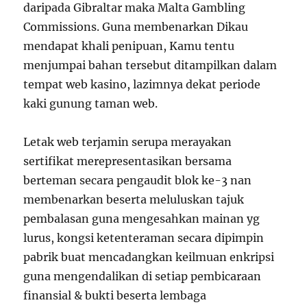
daripada Gibraltar maka Malta Gambling
Commissions. Guna membenarkan Dikau
mendapat khali penipuan, Kamu tentu
menjumpai bahan tersebut ditampilkan dalam
tempat web kasino, lazimnya dekat periode
kaki gunung taman web.
Letak web terjamin serupa merayakan
sertifikat merepresentasikan bersama
berteman secara pengaudit blok ke-3 nan
membenarkan beserta meluluskan tajuk
pembalasan guna mengesahkan mainan yg
lurus, kongsi ketenteraman secara dipimpin
pabrik buat mencadangkan keilmuan enkripsi
guna mengendalikan di setiap pembicaraan
finansial & bukti beserta lembaga