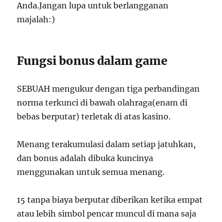
Anda.Jangan lupa untuk berlangganan
majalah:)
Fungsi bonus dalam game
SEBUAH mengukur dengan tiga perbandingan
norma terkunci di bawah olahraga(enam di
bebas berputar) terletak di atas kasino.
Menang terakumulasi dalam setiap jatuhkan,
dan bonus adalah dibuka kuncinya
menggunakan untuk semua menang.
15 tanpa biaya berputar diberikan ketika empat
atau lebih simbol pencar muncul di mana saja