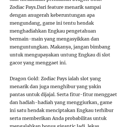
Zodiac Pays.Dari feature menarik sampai
dengan anugerah keberuntungan apa
mengundang, game ini tentu hendak
menghadiahkan Engkau pengetahuan
bermain-main yang mengasyikkan dan
menguntungkan. Makanya, jangan bimbang
untuk mengupayakan untung Engkau di slot
gacor yang menggaet ini.
Dragon Gold: Zodiac Pays ialah slot yang
menarik dan juga menghibur yang yakin
pantas untuk dijajal. Serta fitur-fitur menggaet
dan hadiah-hadiah yang menggiurkan, game
ini satu hendak menciptakan Engkau terhibur
serta memberikan Anda probabilitas untuk
mengalahkan bonus gigantic.Jadi, lekas