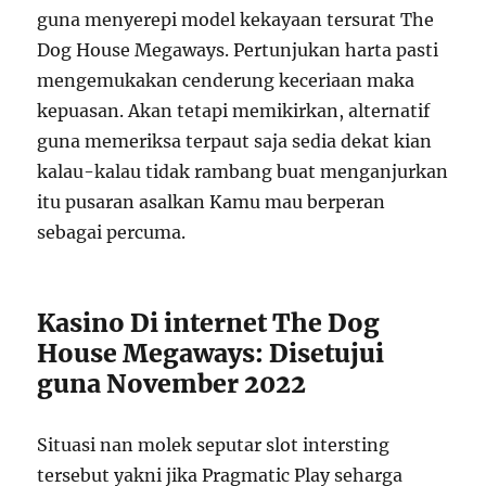
guna menyerepi model kekayaan tersurat The
Dog House Megaways. Pertunjukan harta pasti
mengemukakan cenderung keceriaan maka
kepuasan. Akan tetapi memikirkan, alternatif
guna memeriksa terpaut saja sedia dekat kian
kalau-kalau tidak rambang buat menganjurkan
itu pusaran asalkan Kamu mau berperan
sebagai percuma.
Kasino Di internet The Dog
House Megaways: Disetujui
guna November 2022
Situasi nan molek seputar slot intersting
tersebut yakni jika Pragmatic Play seharga