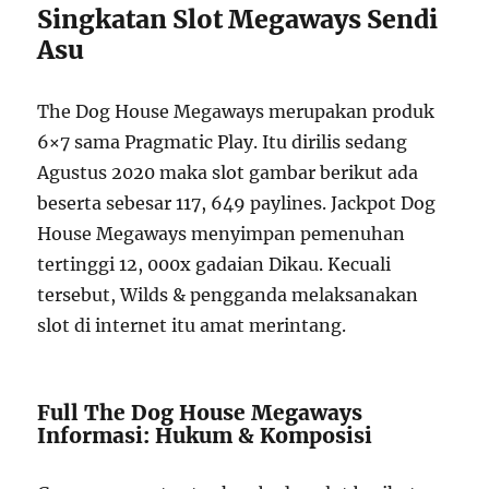
Singkatan Slot Megaways Sendi
Asu
The Dog House Megaways merupakan produk
6×7 sama Pragmatic Play. Itu dirilis sedang
Agustus 2020 maka slot gambar berikut ada
beserta sebesar 117, 649 paylines. Jackpot Dog
House Megaways menyimpan pemenuhan
tertinggi 12, 000x gadaian Dikau. Kecuali
tersebut, Wilds & pengganda melaksanakan
slot di internet itu amat merintang.
Full The Dog House Megaways
Informasi: Hukum & Komposisi