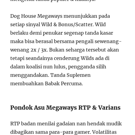
Dog House Megaways menunjukkan pada
setiap sinyal Wild & Bonus/Scatter. Wild
berlaku demi penukar segenap tanda kasar
maka bisa berasal bersama pengali sewenang-
wenang 2x / 3x. Bukan seharga tersebut akan
tetapi seandainya cenderung Wilds ada di
dalam koalisi nun lulus, pengganda silih
menggandakan. Tanda Suplemen
membuahkan Babak Percuma.
Pondok Asu Megaways RTP & Varians
RTP badan menilai gadaian nan hendak mudik
dibagikan sama para-para gamer. Volatilitas