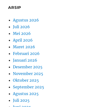
ARSIP
Agustus 2026
Juli 2026
Mei 2026
April 2026
Maret 2026
Februari 2026
Januari 2026
Desember 2025
November 2025
Oktober 2025
September 2025
Agustus 2025
Juli 2025