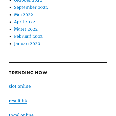
Oktober 2022
September 2022
Mei 2022
April 2022
Maret 2022
Februari 2022
Januari 2020
TRENDING NOW
slot online
result hk
togel online