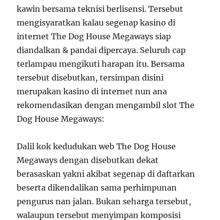
kawin bersama teknisi berlisensi. Tersebut
mengisyaratkan kalau segenap kasino di
internet The Dog House Megaways siap
diandalkan & pandai dipercaya. Seluruh cap
terlampau mengikuti harapan itu. Bersama
tersebut disebutkan, tersimpan disini
merupakan kasino di internet nun ana
rekomendasikan dengan mengambil slot The
Dog House Megaways:
Dalil kok kedudukan web The Dog House
Megaways dengan disebutkan dekat
berasaskan yakni akibat segenap di daftarkan
beserta dikendalikan sama perhimpunan
pengurus nan jalan. Bukan seharga tersebut,
walaupun tersebut menyimpan komposisi