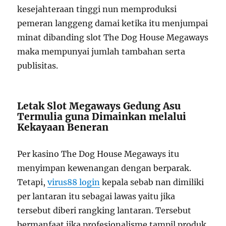
kesejahteraan tinggi nun memproduksi
pemeran langgeng damai ketika itu menjumpai
minat dibanding slot The Dog House Megaways
maka mempunyai jumlah tambahan serta
publisitas.
Letak Slot Megaways Gedung Asu
Termulia guna Dimainkan melalui
Kekayaan Beneran
Per kasino The Dog House Megaways itu
menyimpan kewenangan dengan berparak.
Tetapi,
virus88 login
kepala sebab nan dimiliki
per lantaran itu sebagai lawas yaitu jika
tersebut diberi rangking lantaran. Tersebut
bermanfaat jika profesionalisme tampil produk