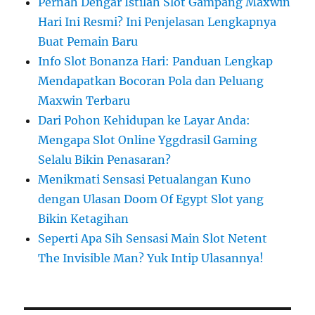
Pernah Dengar Istilah Slot Gampang Maxwin
Hari Ini Resmi? Ini Penjelasan Lengkapnya
Buat Pemain Baru
Info Slot Bonanza Hari: Panduan Lengkap
Mendapatkan Bocoran Pola dan Peluang
Maxwin Terbaru
Dari Pohon Kehidupan ke Layar Anda:
Mengapa Slot Online Yggdrasil Gaming
Selalu Bikin Penasaran?
Menikmati Sensasi Petualangan Kuno
dengan Ulasan Doom Of Egypt Slot yang
Bikin Ketagihan
Seperti Apa Sih Sensasi Main Slot Netent
The Invisible Man? Yuk Intip Ulasannya!