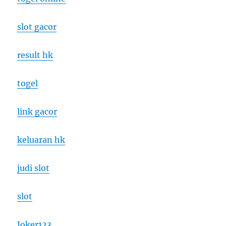
slot gacor
result hk
togel
link gacor
keluaran hk
judi slot
slot
Joker123