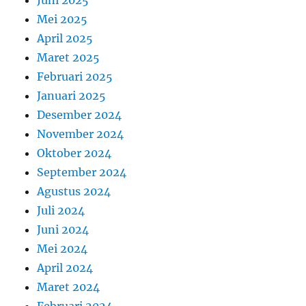
Juni 2025
Mei 2025
April 2025
Maret 2025
Februari 2025
Januari 2025
Desember 2024
November 2024
Oktober 2024
September 2024
Agustus 2024
Juli 2024
Juni 2024
Mei 2024
April 2024
Maret 2024