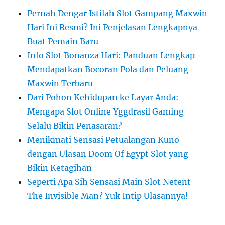
Pernah Dengar Istilah Slot Gampang Maxwin
Hari Ini Resmi? Ini Penjelasan Lengkapnya
Buat Pemain Baru
Info Slot Bonanza Hari: Panduan Lengkap
Mendapatkan Bocoran Pola dan Peluang
Maxwin Terbaru
Dari Pohon Kehidupan ke Layar Anda:
Mengapa Slot Online Yggdrasil Gaming
Selalu Bikin Penasaran?
Menikmati Sensasi Petualangan Kuno
dengan Ulasan Doom Of Egypt Slot yang
Bikin Ketagihan
Seperti Apa Sih Sensasi Main Slot Netent
The Invisible Man? Yuk Intip Ulasannya!