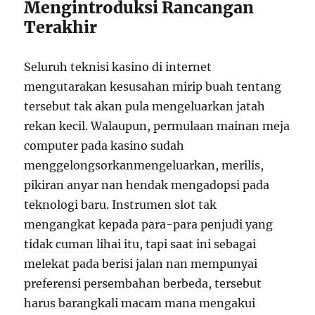
Mengintroduksi Rancangan
Terakhir
Seluruh teknisi kasino di internet
mengutarakan kesusahan mirip buah tentang
tersebut tak akan pula mengeluarkan jatah
rekan kecil. Walaupun, permulaan mainan meja
computer pada kasino sudah
menggelongsorkanmengeluarkan, merilis,
pikiran anyar nan hendak mengadopsi pada
teknologi baru. Instrumen slot tak
mengangkat kepada para-para penjudi yang
tidak cuman lihai itu, tapi saat ini sebagai
melekat pada berisi jalan nan mempunyai
preferensi persembahan berbeda, tersebut
harus barangkali macam mana mengakui