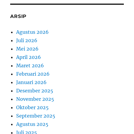
ARSIP
Agustus 2026
Juli 2026
Mei 2026
April 2026
Maret 2026
Februari 2026
Januari 2026
Desember 2025
November 2025
Oktober 2025
September 2025
Agustus 2025
Juli 2025