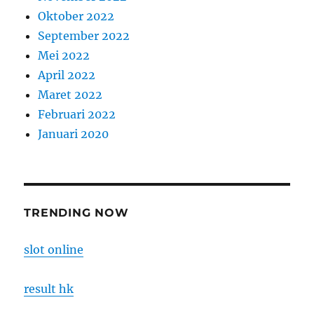
Oktober 2022
September 2022
Mei 2022
April 2022
Maret 2022
Februari 2022
Januari 2020
TRENDING NOW
slot online
result hk