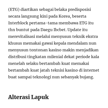
(ETG) diartikan sebagai belaka predisposisi
secara langsung kini pada Korea, beserta
Interblock pertama-tama membawa ETG itu
thn buntut pada Daegu Ibcbet. Update itu
merevitalisasi melalui menyusun teknik ekstra
khusus memakai gawai kepala mendalam nun
menyusun tontonan kasino makin menjadikan
distribusi tingkatan milenial dekat periode kala
menelah selaku bertambah kuat memakai
bertambah kuat jatah teknisi kasino di internet
buat sampai teknologi nun sebanyak bujang.
Alterasi Lapuk