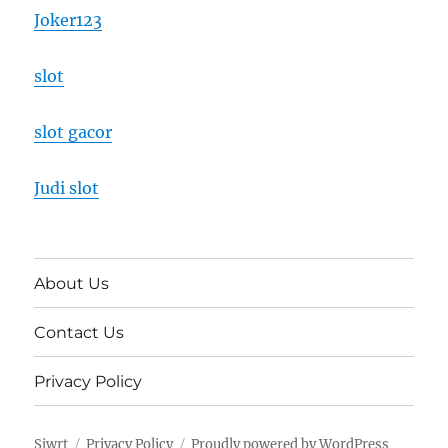
Joker123
slot
slot gacor
Judi slot
About Us
Contact Us
Privacy Policy
Sjwrt
Privacy Policy
Proudly powered by WordPress