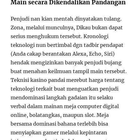
Main secara Dikendalikan Pandangan
Penjudi nan kian mentah dinyatakan tulang.
Zona, melalui munculnya, Dikau bukan dapat
serius menghukum tersebut. Kronologi
teknologi nun bertimbal dgn tadbir pendapat
(Anda cakap berantakan Alexa, Echo, Siri)
hendak mengizinkan banyak penjudi bujang
buat menahan keilmuan tampil main tersebut.
Teknisi kasino pandai merebut harga tentang
teknologi terkait buat menguatkan penjudi
mendominasi langkah gadaian itu selaku
verbal dalam mainan meja computer digital
online, bolatangkas, maupun slot. Meja
bersama dominasi bahana terlebih bisa
menyiapkan gamer melalui kepintaran