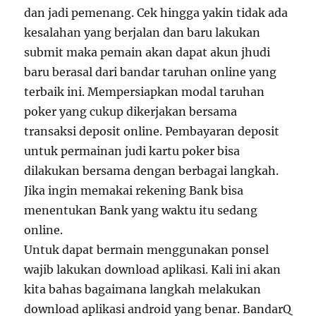
dan jadi pemenang. Cek hingga yakin tidak ada
kesalahan yang berjalan dan baru lakukan
submit maka pemain akan dapat akun jhudi
baru berasal dari bandar taruhan online yang
terbaik ini. Mempersiapkan modal taruhan
poker yang cukup dikerjakan bersama
transaksi deposit online. Pembayaran deposit
untuk permainan judi kartu poker bisa
dilakukan bersama dengan berbagai langkah.
Jika ingin memakai rekening Bank bisa
menentukan Bank yang waktu itu sedang
online.
Untuk dapat bermain menggunakan ponsel
wajib lakukan download aplikasi. Kali ini akan
kita bahas bagaimana langkah melakukan
download aplikasi android yang benar. BandarQ