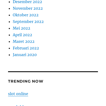
Desember 2022
November 2022
Oktober 2022
September 2022
Mei 2022
April 2022
Maret 2022
Februari 2022
Januari 2020
TRENDING NOW
slot online