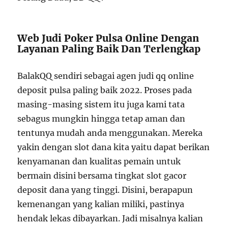
Web Judi Poker Pulsa Online Dengan
Layanan Paling Baik Dan Terlengkap
BalakQQ sendiri sebagai agen judi qq online
deposit pulsa paling baik 2022. Proses pada
masing-masing sistem itu juga kami tata
sebagus mungkin hingga tetap aman dan
tentunya mudah anda menggunakan. Mereka
yakin dengan slot dana kita yaitu dapat berikan
kenyamanan dan kualitas pemain untuk
bermain disini bersama tingkat slot gacor
deposit dana yang tinggi. Disini, berapapun
kemenangan yang kalian miliki, pastinya
hendak lekas dibayarkan. Jadi misalnya kalian