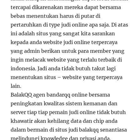
tercapai dikarenakan mereka dapat bersama
bebas menentukan harus di putar di
pertaruhkan di type judi online apa saja. Di atas
ini adalah situs yang sangat kita sarankan
kepada anda website judi online terpercaya
yang admin berikan untuk para member yang
ingin melacak website yang terlalu terbaik di
indonesia. Jadi anda tidak butuh takut lagi
menentukan situs – website yang terpercaya
lain.
BalakQQ agen bandarqq online bersama
peningkatan kwalitas sistem kemanan dan
server tiap tiap pemain judi online tidak butuh
khawatir akan kehilang data dan chip anda
dalam bermain di situs judi balakqq senantiasa
melindungi knowledge dan privasi anda.