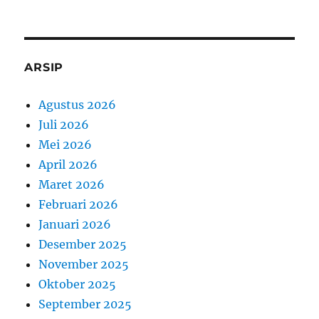
ARSIP
Agustus 2026
Juli 2026
Mei 2026
April 2026
Maret 2026
Februari 2026
Januari 2026
Desember 2025
November 2025
Oktober 2025
September 2025