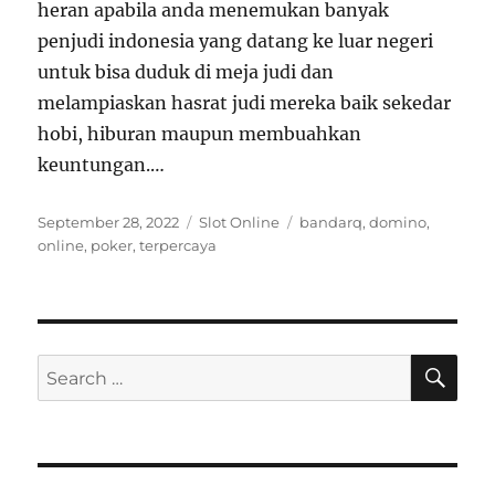
heran apabila anda menemukan banyak
penjudi indonesia yang datang ke luar negeri
untuk bisa duduk di meja judi dan
melampiaskan hasrat judi mereka baik sekedar
hobi, hiburan maupun membuahkan
keuntungan.…
Posted
Categories
Tags
September 28, 2022
Slot Online
bandarq
,
domino
,
on
online
,
poker
,
terpercaya
SE
Search
for: