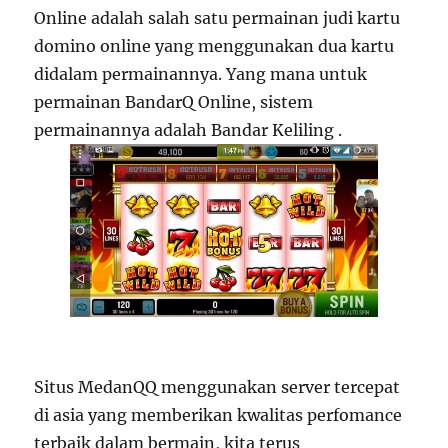
Online adalah salah satu permainan judi kartu
domino online yang menggunakan dua kartu
didalam permainannya. Yang mana untuk
permainan BandarQ Online, sistem
permainannya adalah Bandar Keliling .
Situs MedanQQ menggunakan server tercepat
di asia yang memberikan kwalitas perfomance
terbaik dalam bermain, kita terus