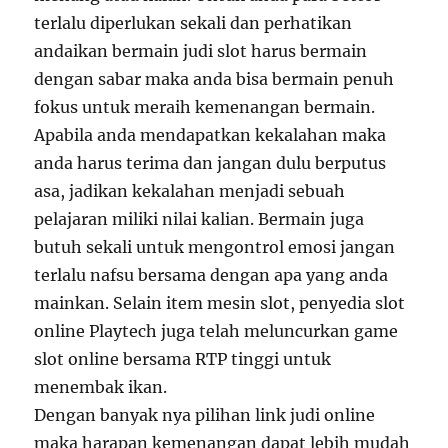
terlalu diperlukan sekali dan perhatikan
andaikan bermain judi slot harus bermain
dengan sabar maka anda bisa bermain penuh
fokus untuk meraih kemenangan bermain.
Apabila anda mendapatkan kekalahan maka
anda harus terima dan jangan dulu berputus
asa, jadikan kekalahan menjadi sebuah
pelajaran miliki nilai kalian. Bermain juga
butuh sekali untuk mengontrol emosi jangan
terlalu nafsu bersama dengan apa yang anda
mainkan. Selain item mesin slot, penyedia slot
online Playtech juga telah meluncurkan game
slot online bersama RTP tinggi untuk
menembak ikan.
Dengan banyak nya pilihan link judi online
maka harapan kemenangan dapat lebih mudah